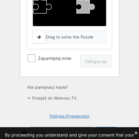
Drag to solve the Puzzle
Zapamiętaj mnie
Nie pamiętasz hasła?
← Przejdź do Wolnosc.TV
Polityka Prywatności
×
Język
By proceeding you understand and give your consent that your