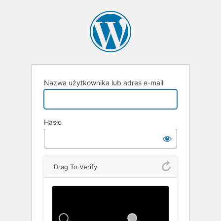
Zaloguj
się
Nazwa użytkownika lub adres e-mail
Hasło
Drag To Verify