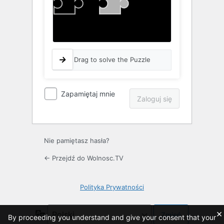
Drag to solve the Puzzle
Zapamiętaj mnie
Nie pamiętasz hasła?
← Przejdź do Wolnosc.TV
Polityka Prywatności
×
Język
By proceeding you understand and give your consent that your