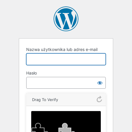
Zaloguj
się
Nazwa użytkownika lub adres e-mail
Hasło
Drag To Verify