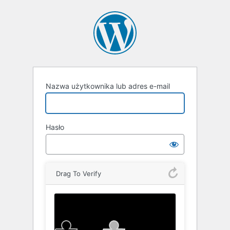
Zaloguj
się
Nazwa użytkownika lub adres e-mail
Hasło
Drag To Verify