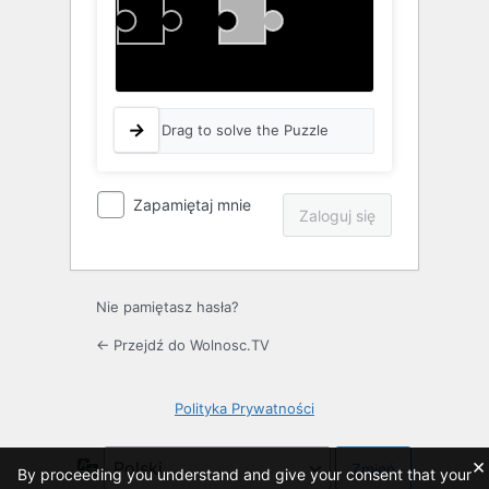
Drag to solve the Puzzle
Zapamiętaj mnie
Nie pamiętasz hasła?
← Przejdź do Wolnosc.TV
Polityka Prywatności
×
Język
By proceeding you understand and give your consent that your