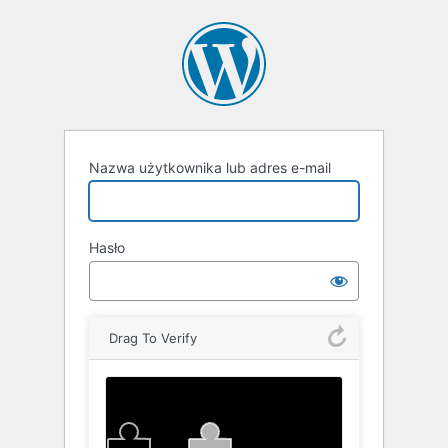
Zaloguj
się
Nazwa użytkownika lub adres e-mail
Hasło
Drag To Verify