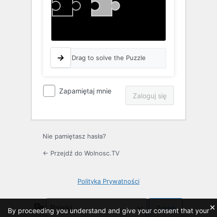
Drag to solve the Puzzle
Zapamiętaj mnie
Nie pamiętasz hasła?
← Przejdź do Wolnosc.TV
Polityka Prywatności
×
Język
By proceeding you understand and give your consent that your