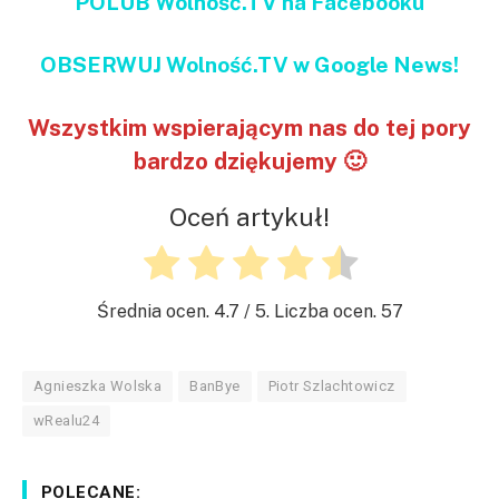
POLUB Wolność.TV na Facebooku
OBSERWUJ Wolność.TV w Google News!
Wszystkim wspierającym nas do tej pory
bardzo dziękujemy 🙂
Oceń artykuł!
Średnia ocen.
4.7
/ 5. Liczba ocen.
57
Agnieszka Wolska
BanBye
Piotr Szlachtowicz
wRealu24
POLECANE: