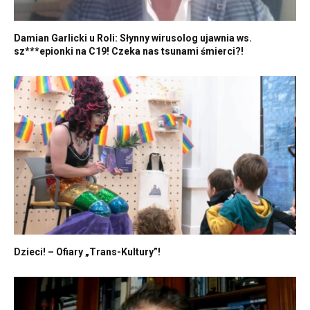
Damian Garlicki u Roli: Słynny wirusolog ujawnia ws.
sz***epionki na C19! Czeka nas tsunami śmierci?!
Dzieci! – Ofiary „Trans-Kultury”!