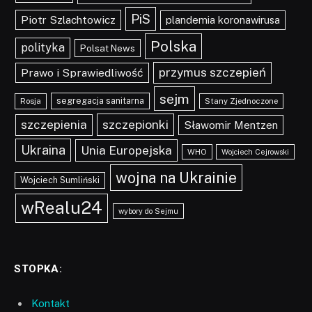
PiS
Piotr Szlachtowicz
plandemia koronawirusa
Polska
polityka
Polsat News
przymus szczepień
Prawo i Sprawiedliwość
sejm
segregacja sanitarna
Rosja
Stany Zjednoczone
szczepionki
szczepienia
Sławomir Mentzen
Ukraina
Unia Europejska
WHO
Wojciech Cejrowski
wojna na Ukrainie
Wojciech Sumliński
wRealu24
wybory do Sejmu
STOPKA:
Kontakt