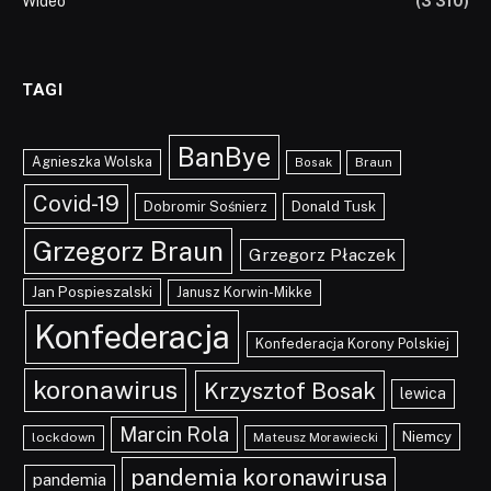
Wideo
(3 310)
TAGI
BanBye
Agnieszka Wolska
Braun
Bosak
Covid-19
Dobromir Sośnierz
Donald Tusk
Grzegorz Braun
Grzegorz Płaczek
Jan Pospieszalski
Janusz Korwin-Mikke
Konfederacja
Konfederacja Korony Polskiej
koronawirus
Krzysztof Bosak
lewica
Marcin Rola
Niemcy
lockdown
Mateusz Morawiecki
pandemia koronawirusa
pandemia