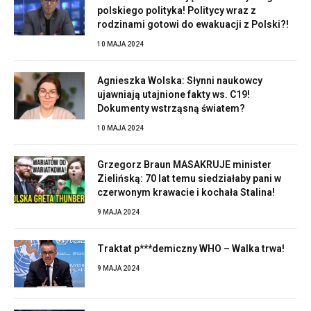
polskiego polityka! Politycy wraz z
rodzinami gotowi do ewakuacji z Polski?!
10 MAJA 2024
Agnieszka Wolska: Słynni naukowcy
ujawniają utajnione fakty ws. C19!
Dokumenty wstrząsną światem?
10 MAJA 2024
Grzegorz Braun MASAKRUJE minister
Zielińską: 70 lat temu siedziałaby pani w
czerwonym krawacie i kochała Stalina!
9 MAJA 2024
Traktat p***demiczny WHO – Walka trwa!
9 MAJA 2024