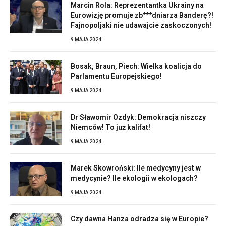
Marcin Rola: Reprezentantka Ukrainy na
Eurowizję promuje zb***dniarza Banderę?!
Fajnopoljaki nie udawajcie zaskoczonych!
9 MAJA 2024
Bosak, Braun, Piech: Wielka koalicja do
Parlamentu Europejskiego!
9 MAJA 2024
Dr Sławomir Ozdyk: Demokracja niszczy
Niemców! To już kalifat!
9 MAJA 2024
Marek Skowroński: Ile medycyny jest w
medycynie? Ile ekologii w ekologach?
9 MAJA 2024
Czy dawna Hanza odradza się w Europie?