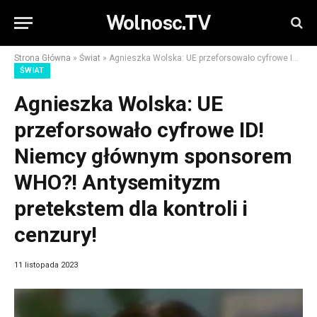
Wolnosc.TV
Strona Główna
»
Świat
»
Agnieszka Wolska: UE przeforsowało cyfrowe ID! Niemcy głównym sponsorem WHO?! Antysemityzm pretekstem dla kontroli i cenzury!
ŚWIAT
Agnieszka Wolska: UE
przeforsowało cyfrowe ID!
Niemcy głównym sponsorem
WHO?! Antysemityzm
pretekstem dla kontroli i
cenzury!
11 listopada 2023