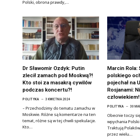
Polski, obrona prawdy,…
Dr Sławomir Ozdyk: Putin
Marcin Rola:
zlecił zamach pod Moskwą?!
polskiego och
Kto stoi za masakrą cywilów
pojechał na 
podczas koncertu?!
Rosjanami: Ni
człowiekiem!
POLITYKA
3 KWIETNIA 2024
POLITYKA
30 MA
– Przechodzimy do tematu zamachu w
Moskwie. Różne są komentarze na ten
Obecnie toczy si
temat, różne są w tej chwili spekulacje.
wpychania Polski
Kto…
Traktują Polaków
przez wielu…