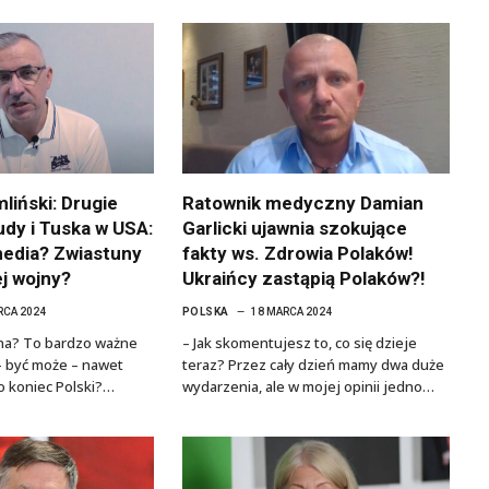
liński: Drugie
Ratownik medyczny Damian
udy i Tuska w USA:
Garlicki ujawnia szokujące
media? Zwiastuny
fakty ws. Zdrowia Polaków!
j wojny?
Ukraińcy zastąpią Polaków?!
RCA 2024
POLSKA
18 MARCA 2024
jna? To bardzo ważne
– Jak skomentujesz to, co się dzieje
 – być może – nawet
teraz? Przez cały dzień mamy dwa duże
to koniec Polski?…
wydarzenia, ale w mojej opinii jedno…