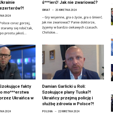
Ukrainie
ś***ierć! Jak nie zwariować?
ezerterów?!
ŚWIAT
25 KWIETNIA 2024
TNIA 2024
– Gry wojenne, gra o życie, gra o śmierć.
Jak nie zwariować? Panie doktorze,
Polsce coraz gorzej,
żyjemy w bardzo ciekawych czasach.
e staramy się robić tak,
Chińskie…
 po prostu jakoś…
 Szokujące fakty
Damian Garlicki u Roli:
o mo***erstwa
Szokujące plany Tuska?!
przez Ukraińca w
Ukraińcy przejmą policję i
służbę zdrowia w Polsce?!
TNIA 2024
POLSKA
22 KWIETNIA 2024