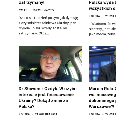
zatrzymany!
Polska wyda 
wszystkich d
ŚWIAT
26 KWIETNIA 2024
POLSKA
26 KWIE
Działo się to dzień po tym, jak dymisję
złożył minister rolnictwa Ukrainy, pan
– Wiadomo, że w 
Mykoła Solski. Wtedy został on
niestety, jest, al
zatrzymany. Otóż…
jako media, żeby
Dr Sławomir Ozdyk: W czyim
Marcin Rola:
interesie jest finansowanie
ws. masoweg
Ukrainy? Dokąd zmierza
dokonanego 
Polska?
Warszawie?!
POLSKA
24 KWIETNIA 2024
POLSKA
22 KWIE