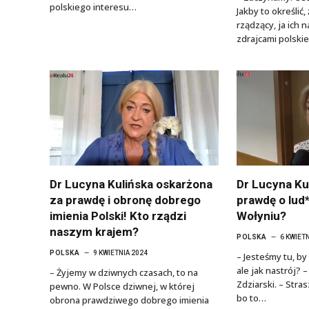
polskiego interesu…
Jakby to określić,
rządzący, ja ich
zdrajcami polsk
Dr Lucyna Kulińska oskarżona
Dr Lucyna Ku
za prawdę i obronę dobrego
prawdę o lud*
imienia Polski! Kto rządzi
Wołyniu?
naszym krajem?
POLSKA
6 KWIET
POLSKA
9 KWIETNIA 2024
– Jesteśmy tu, by
ale jak nastrój? 
– Żyjemy w dziwnych czasach, to na
Zdziarski. – Stra
pewno. W Polsce dziwnej, w której
bo to…
obrona prawdziwego dobrego imienia