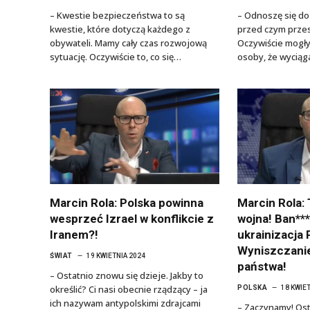
– Kwestie bezpieczeństwa to są
– Odnoszę się do 
kwestie, które dotyczą każdego z
przed czym przes
obywateli. Mamy cały czas rozwojową
Oczywiście mogły
sytuację. Oczywiście to, co się…
osoby, że wycią
Marcin Rola: Polska powinna
Marcin Rola: 
wesprzeć Izrael w konflikcie z
wojna! Ban***
Iranem?!
ukrainizacja 
Wyniszczani
ŚWIAT
19 KWIETNIA 2024
państwa!
– Ostatnio znowu się dzieje. Jakby to
określić? Ci nasi obecnie rządzący – ja
POLSKA
18 KWIE
ich nazywam antypolskimi zdrajcami
– Zaczynamy! Ost