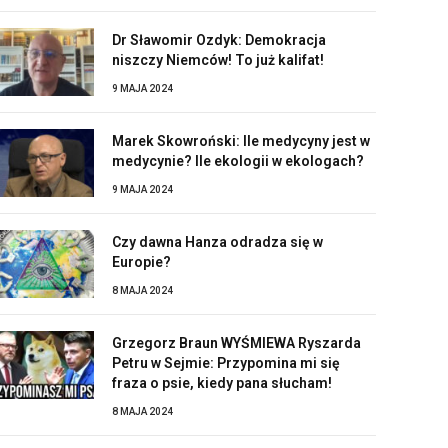
Dr Sławomir Ozdyk: Demokracja
niszczy Niemców! To już kalifat!
9 MAJA 2024
Marek Skowroński: Ile medycyny jest w
medycynie? Ile ekologii w ekologach?
9 MAJA 2024
Czy dawna Hanza odradza się w
Europie?
8 MAJA 2024
Grzegorz Braun WYŚMIEWA Ryszarda
Petru w Sejmie: Przypomina mi się
fraza o psie, kiedy pana słucham!
8 MAJA 2024