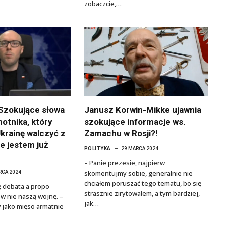
zobaczcie,…
 Szokujące słowa
Janusz Korwin-Mikke ujawnia
otnika, który
szokujące informacje ws.
Ukrainę walczyć z
Zamachu w Rosji?!
e jestem już
POLITYKA
29 MARCA 2024
– Panie prezesie, najpierw
skomentujmy sobie, generalnie nie
RCA 2024
chciałem poruszać tego tematu, bo się
ę debata a propo
strasznie zirytowałem, a tym bardziej,
 w nie naszą wojnę. –
jak…
 jako mięso armatnie