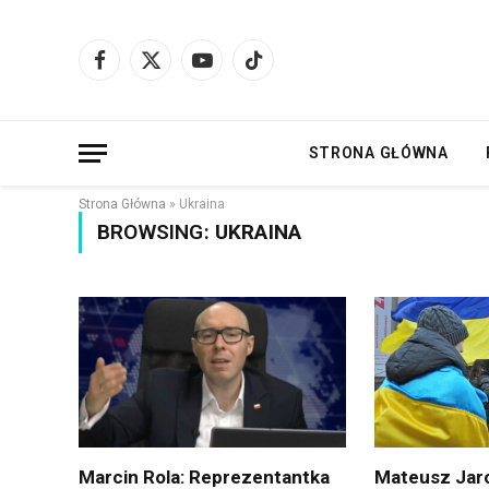
Facebook
X
YouTube
TikTok
(Twitter)
STRONA GŁÓWNA
Strona Główna
»
Ukraina
BROWSING:
UKRAINA
Marcin Rola: Reprezentantka
Mateusz Jaro