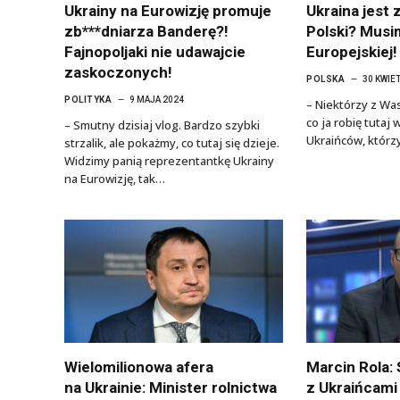
Ukrainy na Eurowizję promuje
Ukraina jest
zb***dniarza Banderę?!
Polski? Musim
Fajnopoljaki nie udawajcie
Europejskiej!
zaskoczonych!
POLSKA
30 KWIE
POLITYKA
9 MAJA 2024
– Niektórzy z Wa
co ja robię tutaj
– Smutny dzisiaj vlog. Bardzo szybki
Ukraińców, którz
strzalik, ale pokażmy, co tutaj się dzieje.
Widzimy panią reprezentantkę Ukrainy
na Eurowizję, tak…
Wielomilionowa afera
Marcin Rola:
na Ukrainie: Minister rolnictwa
z Ukraińcami