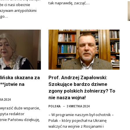
tak naprawdę, zacząć.…
 że ci nasi obecnie
 nazywam antypolskimi
iego…
lińska skazana za
Prof. Andrzej Zapałowski:
**jstwie na
Szokujące bardzo dziwne
zgony polskich żołnierzy? To
nie nasza wojna!
NIA 2024
POLSKA
3 KWIETNIA 2024
 wyrazić duże wsparcie,
– pyta redaktor
– W programie naszym był ochotnik –
sznie Państwu dziękuję,
Polak – który pojechał na Ukrainę
walczyć na wojnie z Rosjanami i