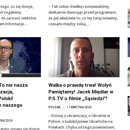
tego, co się dzieje,
– Tak sobie chwilkę rozmawialiśmy,
trzegaliśmy.
delikatnie dworując przed programem,
 mi zarzucić niektóre
że już właściwie to, co my tutaj mówimy,
gam informacje…
czasami między sobą,…
To nie nasza
Walka o prawdę trwa! Wołyń
zacja,
Pamiętamy! Jacek Międlar w
Polski!
P.S.TV o filmie „Sąsiedzi”!
e naszego
POLSKA
17 KWIETNIA 2024
– Dzisiaj o ukrainizacji, o Ukrainie w
Polsce, o ludobójstwie Ukraińców na
TNIA 2024
Polakach. Chyba od tego powinienem,
atnio znowu się dzieje.