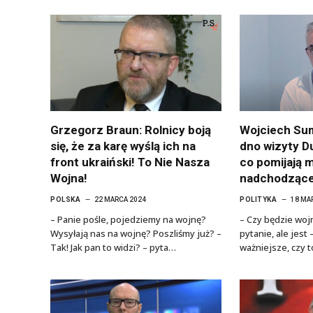
Grzegorz Braun: Rolnicy boją
Wojciech Sum
się, że za karę wyślą ich na
dno wizyty D
front ukraiński! To Nie Nasza
co pomijają 
Wojna!
nadchodzące
POLSKA
22 MARCA 2024
POLITYKA
18 MA
– Panie pośle, pojedziemy na wojnę?
– Czy będzie wo
Wysyłają nas na wojnę? Poszliśmy już? –
pytanie, ale jest
Tak! Jak pan to widzi? – pyta…
ważniejsze, czy 