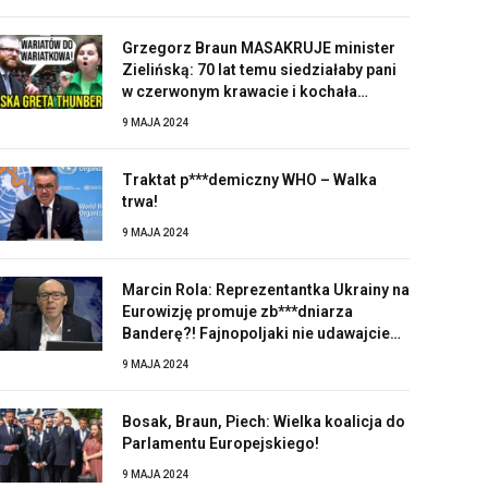
Grzegorz Braun MASAKRUJE minister
Zielińską: 70 lat temu siedziałaby pani
w czerwonym krawacie i kochała
Stalina!
9 MAJA 2024
Traktat p***demiczny WHO – Walka
trwa!
9 MAJA 2024
Marcin Rola: Reprezentantka Ukrainy na
Eurowizję promuje zb***dniarza
Banderę?! Fajnopoljaki nie udawajcie
zaskoczonych!
9 MAJA 2024
Bosak, Braun, Piech: Wielka koalicja do
Parlamentu Europejskiego!
9 MAJA 2024