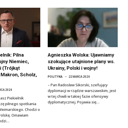
lnik: Pilna
Agnieszka Wolska: Ujawniamy
ojny Niemiec,
szokujące utajnione plany ws.
i (Trójkąt
Ukrainy, Polski i wojny!
 Makron, Scholz,
POLITYKA
22 MARCA 2024
– Pan Radosław Sikorski, szefujący
dyplomacji w rządzie warszawskim, jest
RCA 2024
w tej chwili w takiej fazie ofensywy
sz Piekielnik
dyplomatycznej. Pojawia się…
izę pilnego spotkania
Weimarskiego. Chodzi o
 Polskę. Omawiam
iedzi…