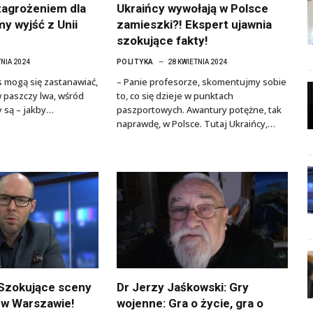
 zagrożeniem dla
Ukraińcy wywołają w Polsce
y wyjść z Unii
zamieszki?! Ekspert ujawnia
szokujące fakty!
TNIA 2024
POLITYKA
28 KWIETNIA 2024
s mogą się zastanawiać,
– Panie profesorze, skomentujmy sobie
 w paszczy lwa, wśród
to, co się dzieje w punktach
y są – jakby…
paszportowych. Awantury potężne, tak
naprawdę, w Polsce. Tutaj Ukraińcy,…
 Szokujące sceny
Dr Jerzy Jaśkowski: Gry
 w Warszawie!
wojenne: Gra o życie, gra o