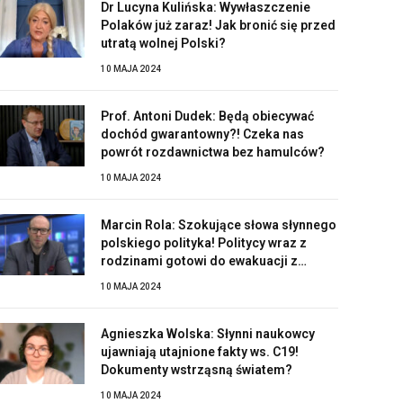
Dr Lucyna Kulińska: Wywłaszczenie
Polaków już zaraz! Jak bronić się przed
utratą wolnej Polski?
10 MAJA 2024
Prof. Antoni Dudek: Będą obiecywać
dochód gwarantowny?! Czeka nas
powrót rozdawnictwa bez hamulców?
10 MAJA 2024
Marcin Rola: Szokujące słowa słynnego
polskiego polityka! Politycy wraz z
rodzinami gotowi do ewakuacji z
Polski?!
10 MAJA 2024
Agnieszka Wolska: Słynni naukowcy
ujawniają utajnione fakty ws. C19!
Dokumenty wstrząsną światem?
10 MAJA 2024