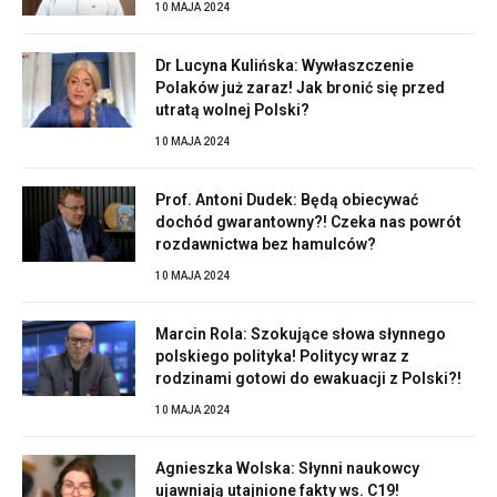
10 MAJA 2024
Dr Lucyna Kulińska: Wywłaszczenie
Polaków już zaraz! Jak bronić się przed
utratą wolnej Polski?
10 MAJA 2024
Prof. Antoni Dudek: Będą obiecywać
dochód gwarantowny?! Czeka nas powrót
rozdawnictwa bez hamulców?
10 MAJA 2024
Marcin Rola: Szokujące słowa słynnego
polskiego polityka! Politycy wraz z
rodzinami gotowi do ewakuacji z Polski?!
10 MAJA 2024
Agnieszka Wolska: Słynni naukowcy
ujawniają utajnione fakty ws. C19!