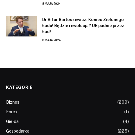
8 MAJA 2024
Dr Artur Bartoszewicz: Koniec Zielonego
Ładu! Będzie rewolucja? UE padnie przez
Ład!
8 MAJA 2024
KATEGORIE
Biznes
(209)
Forex
(1)
Giełda
(4)
Gospodarka
(225)