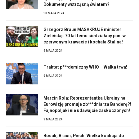
Dokumenty wstrząsną światem?
10 MAJA 2024
Grzegorz Braun MASAKRUJE minister
Zielińską: 70 lat temu siedziałaby pani w
czerwonym krawacie i kochała Stalina!
9 MAJA 2024
Traktat p***demiczny WHO – Walka trwa!
9 MAJA 2024
Marcin Rola: Reprezentantka Ukrainy na
Eurowizję promuje zb***dniarza Banderę?!
Fajnopoljaki nie udawajcie zaskoczonych!
9 MAJA 2024
Bosak, Braun, Piech: Wielka koalicja do