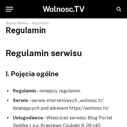
Wolnosc.TV
Strona Główna
»
Regulamin
Regulamin
Regulamin serwisu
I. Pojęcia ogólne
Regulamin
– niniejszy regulamin
Serwis
– serwis internetowych „wolnosc.tv”,
działających pod adresem https://wolnosc.tv/
Usługodawca
– Właściciel serwisu: Blog Portal
Spółka z o.o. Kraszewo-Czubaki 9, 09-140