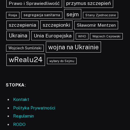
przymus szczepień
Prawo i Sprawiedliwość
sejm
segregacja sanitarna
Rosja
Stany Zjednoczone
szczepionki
szczepienia
Sławomir Mentzen
Ukraina
Unia Europejska
WHO
Wojciech Cejrowski
wojna na Ukrainie
Wojciech Sumliński
wRealu24
wybory do Sejmu
STOPKA:
Kontakt
Polityka Prywatności
Regulamin
RODO