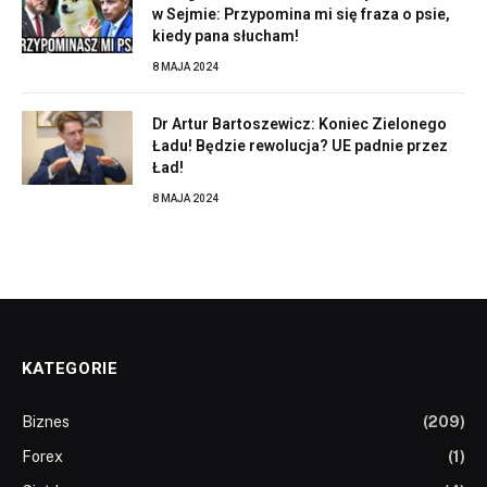
w Sejmie: Przypomina mi się fraza o psie,
kiedy pana słucham!
8 MAJA 2024
Dr Artur Bartoszewicz: Koniec Zielonego
Ładu! Będzie rewolucja? UE padnie przez
Ład!
8 MAJA 2024
KATEGORIE
Biznes
(209)
Forex
(1)