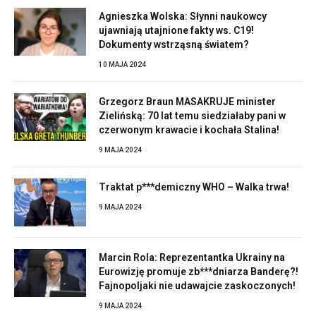
Agnieszka Wolska: Słynni naukowcy
ujawniają utajnione fakty ws. C19!
Dokumenty wstrząsną światem?
10 MAJA 2024
Grzegorz Braun MASAKRUJE minister
Zielińską: 70 lat temu siedziałaby pani w
czerwonym krawacie i kochała Stalina!
9 MAJA 2024
Traktat p***demiczny WHO – Walka trwa!
9 MAJA 2024
Marcin Rola: Reprezentantka Ukrainy na
Eurowizję promuje zb***dniarza Banderę?!
Fajnopoljaki nie udawajcie zaskoczonych!
9 MAJA 2024