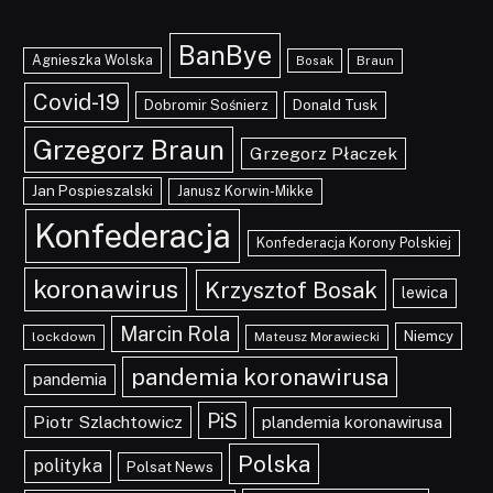
BanBye
Agnieszka Wolska
Braun
Bosak
Covid-19
Dobromir Sośnierz
Donald Tusk
Grzegorz Braun
Grzegorz Płaczek
Jan Pospieszalski
Janusz Korwin-Mikke
Konfederacja
Konfederacja Korony Polskiej
koronawirus
Krzysztof Bosak
lewica
Marcin Rola
Niemcy
lockdown
Mateusz Morawiecki
pandemia koronawirusa
pandemia
PiS
Piotr Szlachtowicz
plandemia koronawirusa
Polska
polityka
Polsat News