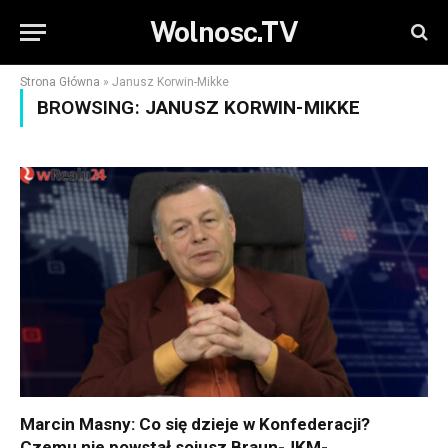
Wolnosc.TV
Strona Główna
»
Janusz Korwin-Mikke
BROWSING:
JANUSZ KORWIN-MIKKE
Marcin Masny: Co się dzieje w Konfederacji?
Czemu nie powstał sojusz Braun-JKM-