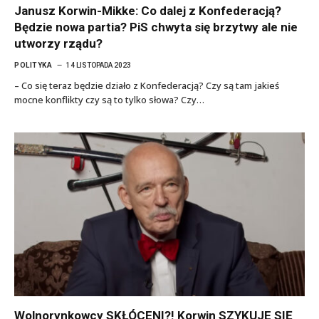
Janusz Korwin-Mikke: Co dalej z Konfederacją?
Będzie nowa partia? PiS chwyta się brzytwy ale nie
utworzy rządu?
POLITYKA
14 LISTOPADA 2023
– Co się teraz będzie działo z Konfederacją? Czy są tam jakieś
mocne konflikty czy są to tylko słowa? Czy…
Wolnorynkowcy SKŁÓCENI?! Korwin SZYKUJE SIĘ