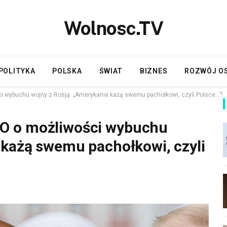
Wolnosc.TV
POLITYKA
POLSKA
ŚWIAT
BIZNES
ROZWÓJ O
 wybuchu wojny z Rosją: „Amerykanie każą swemu pachołkowi, czyli Polsce…”!
O o możliwości wybuchu
 każą swemu pachołkowi, czyli