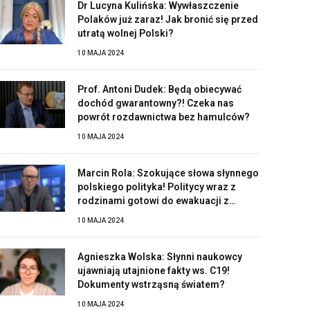
Dr Lucyna Kulińska: Wywłaszczenie
Polaków już zaraz! Jak bronić się przed
utratą wolnej Polski?
10 MAJA 2024
Prof. Antoni Dudek: Będą obiecywać
dochód gwarantowny?! Czeka nas
powrót rozdawnictwa bez hamulców?
10 MAJA 2024
Marcin Rola: Szokujące słowa słynnego
polskiego polityka! Politycy wraz z
rodzinami gotowi do ewakuacji z
Polski?!
10 MAJA 2024
Agnieszka Wolska: Słynni naukowcy
ujawniają utajnione fakty ws. C19!
Dokumenty wstrząsną światem?
10 MAJA 2024