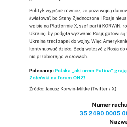
Polityk wyjaśnił również, że poza wojną domo
światowa”, bo Stany Zjednoczone i Rosja nieu
wpisie na Platformie X, szef partii KORWiN, r
Ukrainę, by podjęła wyzwanie Rosji; gotowi są
Ukraina traci zapał do wojny. Więc Amerykani
kontynuować dzieło. Będą walczyć z Rosją do o
nie przebierając w słowach.
Polecamy:
Polska „aktorem Putina” grają
Zełeński na forum ONZ!
Źródło: Janusz Korwin-Mikke (Twitter / X)
Numer rach
35 2490 0005 0
Nazwa