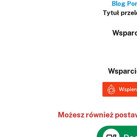
Blog Port
Tytuł prze
Wsparc
Wsparci
Możesz również postaw