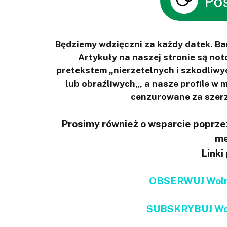
Będziemy wdzięczni za każdy datek. B
Artykuły na naszej stronie są n
pretekstem „nierzetelnych i szkodliwy
lub obraźliwych„, a nasze profile w
cenzurowane za szerz
Prosimy również o wsparcie poprzez
me
Linki
OBSERWUJ Wolno
SUBSKRYBUJ Wol