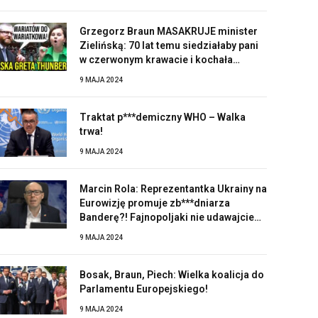
Grzegorz Braun MASAKRUJE minister
Zielińską: 70 lat temu siedziałaby pani
w czerwonym krawacie i kochała
Stalina!
9 MAJA 2024
Traktat p***demiczny WHO – Walka
trwa!
9 MAJA 2024
Marcin Rola: Reprezentantka Ukrainy na
Eurowizję promuje zb***dniarza
Banderę?! Fajnopoljaki nie udawajcie
zaskoczonych!
9 MAJA 2024
Bosak, Braun, Piech: Wielka koalicja do
Parlamentu Europejskiego!
9 MAJA 2024