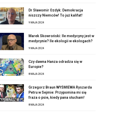
Dr Sławomir Ozdyk: Demokracja
niszczy Niemców! To już kalifat!
9 MAJA 2024
Marek Skowroński: Ile medycyny jest w
medycynie? Ile ekologii w ekologach?
9 MAJA 2024
Czy dawna Hanza odradza się w
Europie?
8 MAJA 2024
Grzegorz Braun WYŚMIEWA Ryszarda
Petru w Sejmie: Przypomina mi się
fraza o psie, kiedy pana słucham!
8 MAJA 2024