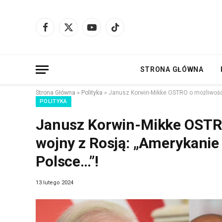
Facebook
X
YouTube
TikTok
(Twitter)
STRONA GŁÓWNA
Strona Główna
»
Polityka
»
Janusz Korwin-Mikke OSTRO o możliwości
POLITYKA
Janusz Korwin-Mikke OSTR
wojny z Rosją: „Amerykanie
Polsce…”!
13 lutego 2024