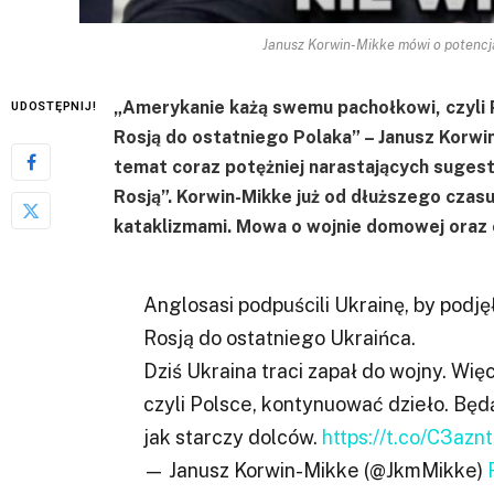
Janusz Korwin-Mikke mówi o potencja
„Amerykanie każą swemu pachołkowi, czyli 
UDOSTĘPNIJ!
Rosją do ostatniego Polaka” – Janusz Korw
temat coraz potężniej narastających sugesti
Rosją”. Korwin-Mikke już od dłuższego cza
kataklizmami. Mowa o wojnie domowej oraz 
Anglosasi podpuścili Ukrainę, by podję
Rosją do ostatniego Ukraińca.
Dziś Ukraina traci zapał do wojny. W
czyli Polsce, kontynuować dzieło. Będ
jak starczy dolców.
https://t.co/C3azn
— Janusz Korwin-Mikke (@JkmMikke)