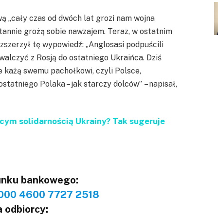
wą „cały czas od dwóch lat grozi nam wojna
stannie grożą sobie nawzajem. Teraz, w ostatnim
ozszerzył tę wypowiedź: „Anglosasi podpuścili
 walczyć z Rosją do ostatniego Ukraińca. Dziś
e każą swemu pachołkowi, czyli Polsce,
statniego Polaka – jak starczy dolców” – napisał,
cym solidarnością Ukrainy? Tak sugeruje
unku bankowego:
000 4600 7727 2518
 odbiorcy: