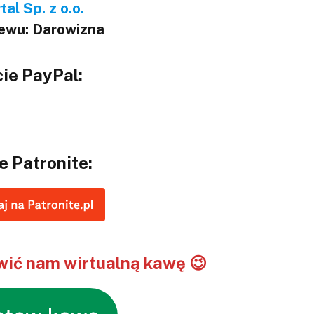
al Sp. z o.o.
lewu: Darowizna
ie PayPal:
e Patronite:
ić nam wirtualną kawę 😉