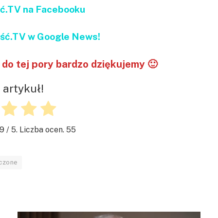
ć.TV na Facebooku
ć.TV w Google News!
do tej pory bardzo dziękujemy 🙂
 artykuł!
.9
/ 5. Liczba ocen.
55
oczone