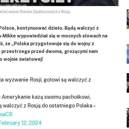
lnej wojnie Stanów Zjednoczonych z Rosją.
Polsce, kontynuować dzieło. Będą walczyć z
in-Mikke wypowiedział się w mocnych słowach na
i, że „Polska przygotowuje się do wojny z
su przestrzega przed dwoma, grożącymi nam
o wojnie światowej!
ła wyzwanie Rosji; gotowi są walczyć z
ięc Amerykanie każą swemu pachołkowi,
ą walczyć z Rosją do ostatniego Polaka –
tuaC8
February 12, 2024