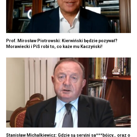
Prof. Mirosław Piotrowski: Kierwiński będzie pozywał?
Morawiecki i PiS robi to, co każe mu Kaczyński!
Stanisław Michalkiewicz: Gdzie są seryjni sa***bójcy… oraz o