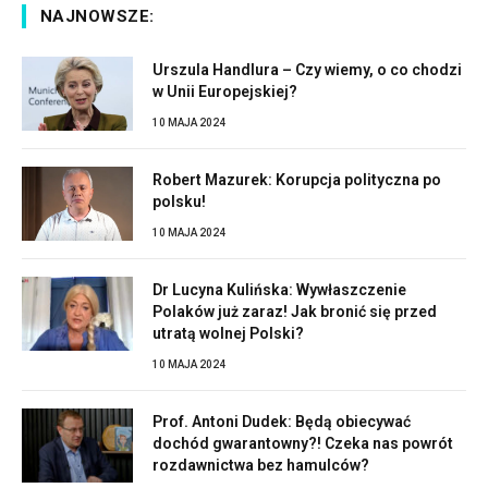
NAJNOWSZE:
Urszula Handlura – Czy wiemy, o co chodzi
w Unii Europejskiej?
10 MAJA 2024
Robert Mazurek: Korupcja polityczna po
polsku!
10 MAJA 2024
Dr Lucyna Kulińska: Wywłaszczenie
Polaków już zaraz! Jak bronić się przed
utratą wolnej Polski?
10 MAJA 2024
Prof. Antoni Dudek: Będą obiecywać
dochód gwarantowny?! Czeka nas powrót
rozdawnictwa bez hamulców?