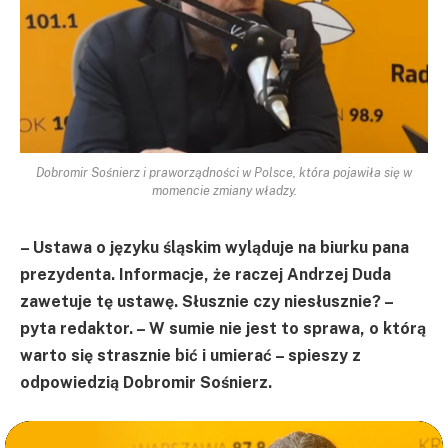
Dobromir Sośnierz i praworządności w Polsce, która pojawiła się w
momencie zmiany władzy.
– Ustawa o języku śląskim wyląduje na biurku pana
prezydenta. Informacje, że raczej Andrzej Duda
zawetuje tę ustawę. Słusznie czy niesłusznie? –
pyta redaktor. – W sumie nie jest to sprawa, o którą
warto się strasznie bić i umierać – spieszy z
odpowiedzią Dobromir Sośnierz.