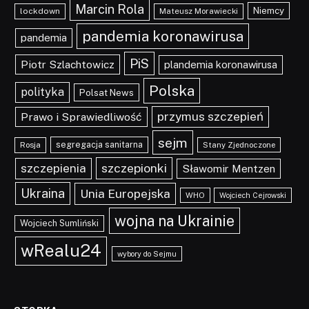
Marcin Rola
Niemcy
lockdown
Mateusz Morawiecki
pandemia koronawirusa
pandemia
PiS
Piotr Szlachtowicz
plandemia koronawirusa
Polska
polityka
Polsat News
przymus szczepień
Prawo i Sprawiedliwość
sejm
segregacja sanitarna
Rosja
Stany Zjednoczone
szczepionki
szczepienia
Sławomir Mentzen
Ukraina
Unia Europejska
WHO
Wojciech Cejrowski
wojna na Ukrainie
Wojciech Sumliński
wRealu24
wybory do Sejmu