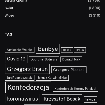
Strona główna
(3 759)
Świat
(1 300)
Wideo
(3 310)
TAGI
BanBye
Agnieszka Wolska
Braun
Bosak
Covid-19
Dobromir Sośnierz
Donald Tusk
Grzegorz Braun
Grzegorz Płaczek
Jan Pospieszalski
Janusz Korwin-Mikke
Konfederacja
Konfederacja Korony Polskiej
koronawirus
Krzysztof Bosak
lewica