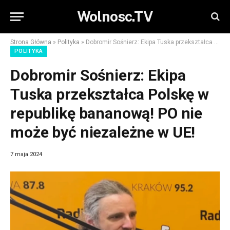
Wolnosc.TV
Strona Główna
»
Polityka
»
Dobromir Sośnierz: Ekipa Tuska przekształca Polskę w republikę bananową! PO nie może być niezależne w UE!
POLITYKA
Dobromir Sośnierz: Ekipa
Tuska przekształca Polskę w
republikę bananową! PO nie
może być niezależne w UE!
7 maja 2024