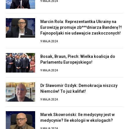
9 MAJA 2024
Marcin Rola: Reprezentantka Ukrainy na
Eurowizję promuje zb***dniarza Banderę?!
Fajnopoljaki nie udawajcie zaskoczonych!
9 MAJA 2024
Bosak, Braun, Piech: Wielka koalicja do
Parlamentu Europejskiego!
9 MAJA 2024
Dr Sławomir Ozdyk: Demokracja niszczy
Niemców! To już kalifat!
9 MAJA 2024
Marek Skowroński: Ile medycyny jest w
medycynie? Ile ekologii w ekologach?
9 MAJA 2024