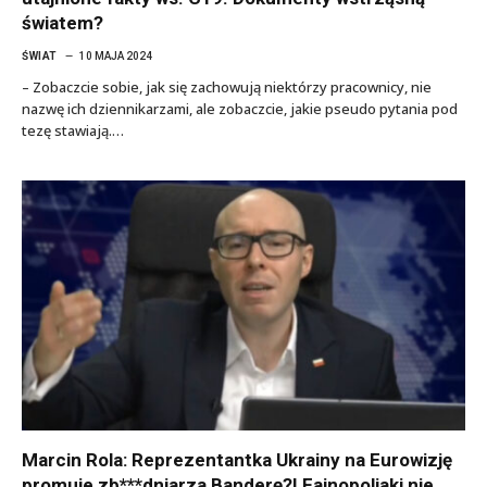
światem?
ŚWIAT
10 MAJA 2024
– Zobaczcie sobie, jak się zachowują niektórzy pracownicy, nie
nazwę ich dziennikarzami, ale zobaczcie, jakie pseudo pytania pod
tezę stawiają.…
Marcin Rola: Reprezentantka Ukrainy na Eurowizję
promuje zb***dniarza Banderę?! Fajnopoljaki nie