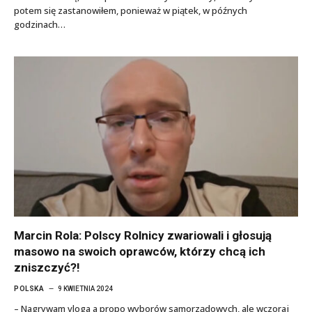
potem się zastanowiłem, ponieważ w piątek, w późnych
godzinach…
Marcin Rola: Polscy Rolnicy zwariowali i głosują
masowo na swoich oprawców, którzy chcą ich
zniszczyć?!
POLSKA
9 KWIETNIA 2024
– Nagrywam vloga a propo wyborów samorządowych, ale wczoraj