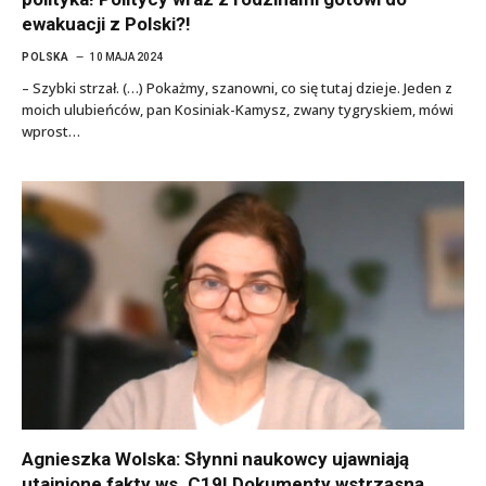
ewakuacji z Polski?!
POLSKA
10 MAJA 2024
– Szybki strzał. (…) Pokażmy, szanowni, co się tutaj dzieje. Jeden z
moich ulubieńców, pan Kosiniak-Kamysz, zwany tygryskiem, mówi
wprost…
Agnieszka Wolska: Słynni naukowcy ujawniają
utajnione fakty ws. C19! Dokumenty wstrząsną