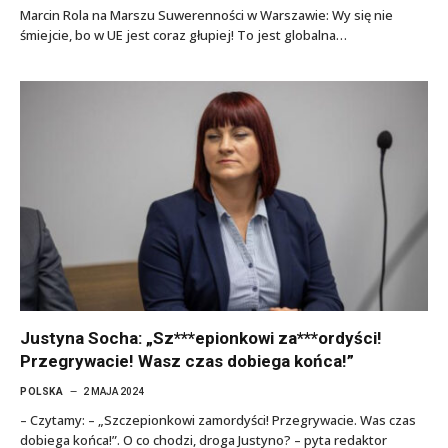
Marcin Rola na Marszu Suwerenności w Warszawie: Wy się nie
śmiejcie, bo w UE jest coraz głupiej! To jest globalna…
Justyna Socha: „Sz***epionkowi za***ordyści!
Przegrywacie! Wasz czas dobiega końca!”
POLSKA
2 MAJA 2024
– Czytamy: – „Szczepionkowi zamordyści! Przegrywacie. Was czas
dobiega końca!”. O co chodzi, droga Justyno? – pyta redaktor