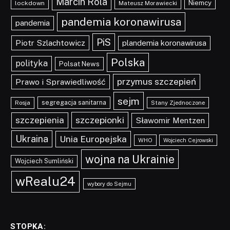
Marcin Rola
Niemcy
lockdown
Mateusz Morawiecki
pandemia koronawirusa
pandemia
PiS
Piotr Szlachtowicz
plandemia koronawirusa
Polska
polityka
Polsat News
przymus szczepień
Prawo i Sprawiedliwość
sejm
segregacja sanitarna
Rosja
Stany Zjednoczone
szczepionki
szczepienia
Sławomir Mentzen
Ukraina
Unia Europejska
WHO
Wojciech Cejrowski
wojna na Ukrainie
Wojciech Sumliński
wRealu24
wybory do Sejmu
STOPKA: