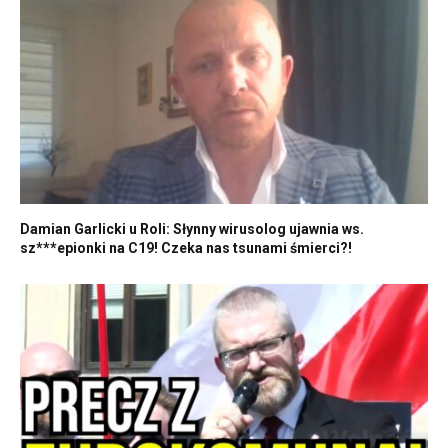
Damian Garlicki u Roli: Słynny wirusolog ujawnia ws.
sz***epionki na C19! Czeka nas tsunami śmierci?!