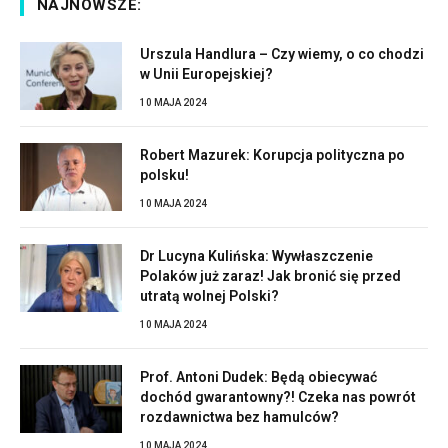
NAJNOWSZE:
Urszula Handlura – Czy wiemy, o co chodzi
w Unii Europejskiej?
10 MAJA 2024
Robert Mazurek: Korupcja polityczna po
polsku!
10 MAJA 2024
Dr Lucyna Kulińska: Wywłaszczenie
Polaków już zaraz! Jak bronić się przed
utratą wolnej Polski?
10 MAJA 2024
Prof. Antoni Dudek: Będą obiecywać
dochód gwarantowny?! Czeka nas powrót
rozdawnictwa bez hamulców?
10 MAJA 2024