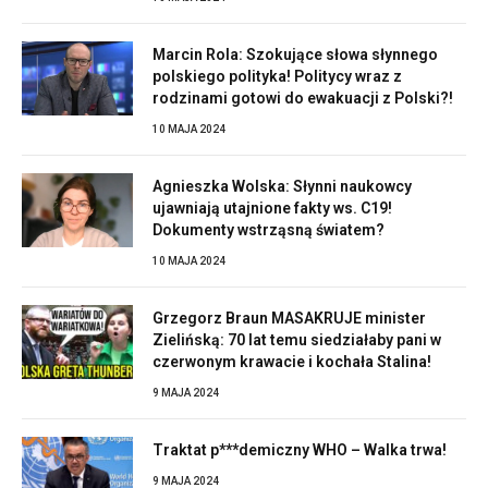
Marcin Rola: Szokujące słowa słynnego
polskiego polityka! Politycy wraz z
rodzinami gotowi do ewakuacji z Polski?!
10 MAJA 2024
Agnieszka Wolska: Słynni naukowcy
ujawniają utajnione fakty ws. C19!
Dokumenty wstrząsną światem?
10 MAJA 2024
Grzegorz Braun MASAKRUJE minister
Zielińską: 70 lat temu siedziałaby pani w
czerwonym krawacie i kochała Stalina!
9 MAJA 2024
Traktat p***demiczny WHO – Walka trwa!
9 MAJA 2024