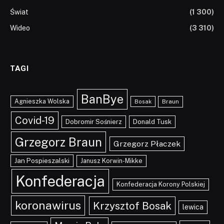
Świat
(1 300)
Wideo
(3 310)
TAGI
BanBye
Agnieszka Wolska
Braun
Bosak
Covid-19
Dobromir Sośnierz
Donald Tusk
Grzegorz Braun
Grzegorz Płaczek
Jan Pospieszalski
Janusz Korwin-Mikke
Konfederacja
Konfederacja Korony Polskiej
koronawirus
Krzysztof Bosak
lewica