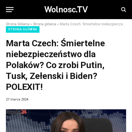
Wolnosc.TV
Strona Główna
»
Strona główna
»
Marta Czech: Śmiertelne niebezpieczeństwo dla Polaków? Co zrobi Putin, Tusk, Zełenski i Biden? POLEXIT!
STRONA GŁÓWNA
Marta Czech: Śmiertelne
niebezpieczeństwo dla
Polaków? Co zrobi Putin,
Tusk, Zełenski i Biden?
POLEXIT!
27 marca 2024