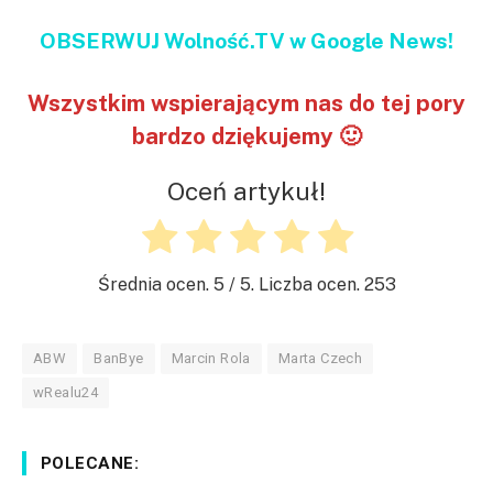
OBSERWUJ Wolność.TV w Google News!
Wszystkim wspierającym nas do tej pory
bardzo dziękujemy 🙂
Oceń artykuł!
Średnia ocen.
5
/ 5. Liczba ocen.
253
ABW
BanBye
Marcin Rola
Marta Czech
wRealu24
POLECANE: