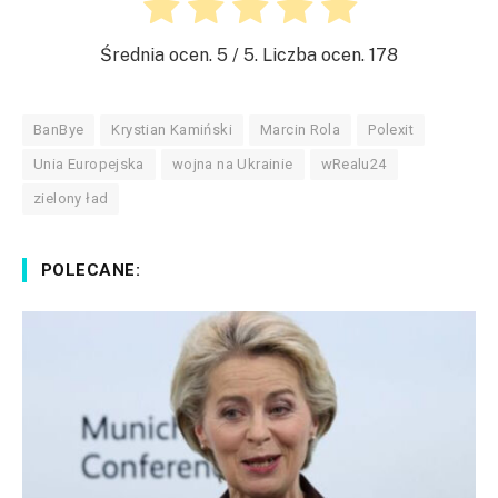
Średnia ocen.
5
/ 5. Liczba ocen.
178
BanBye
Krystian Kamiński
Marcin Rola
Polexit
Unia Europejska
wojna na Ukrainie
wRealu24
zielony ład
POLECANE: