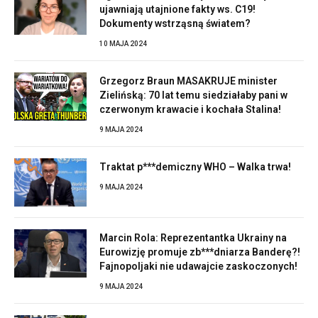
ujawniają utajnione fakty ws. C19!
Dokumenty wstrząsną światem?
10 MAJA 2024
Grzegorz Braun MASAKRUJE minister
Zielińską: 70 lat temu siedziałaby pani w
czerwonym krawacie i kochała Stalina!
9 MAJA 2024
Traktat p***demiczny WHO – Walka trwa!
9 MAJA 2024
Marcin Rola: Reprezentantka Ukrainy na
Eurowizję promuje zb***dniarza Banderę?!
Fajnopoljaki nie udawajcie zaskoczonych!
9 MAJA 2024