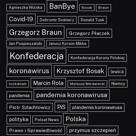
BanBye
Agnieszka Wolska
Braun
Bosak
Covid-19
Dobromir Sośnierz
Donald Tusk
Grzegorz Braun
Grzegorz Płaczek
Jan Pospieszalski
Janusz Korwin-Mikke
Konfederacja
Konfederacja Korony Polskiej
koronawirus
Krzysztof Bosak
lewica
Marcin Rola
Niemcy
lockdown
Mateusz Morawiecki
pandemia koronawirusa
pandemia
PiS
Piotr Szlachtowicz
plandemia koronawirusa
Polska
polityka
Polsat News
przymus szczepień
Prawo i Sprawiedliwość