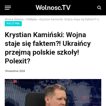
Wolnosc.TV
Strona Główna
»
Polityka
»
Krystian Kamiński: Wojna staje się faktem?! Ukraińcy przejmą polskie szkoły! Polexit?
POLITYKA
Krystian Kamiński: Wojna
staje się faktem?! Ukraińcy
przejmą polskie szkoły!
Polexit?
18 kwietnia 2024