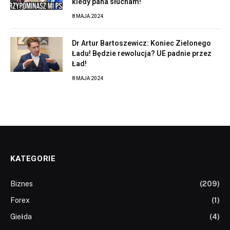
kiedy pana słucham!
8 MAJA 2024
Dr Artur Bartoszewicz: Koniec Zielonego
Ładu! Będzie rewolucja? UE padnie przez
Ład!
8 MAJA 2024
KATEGORIE
Biznes
(209)
Forex
(1)
Giełda
(4)