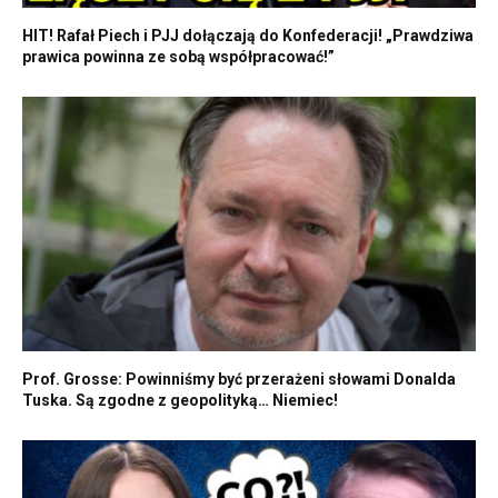
HIT! Rafał Piech i PJJ dołączają do Konfederacji! „Prawdziwa
prawica powinna ze sobą współpracować!”
Prof. Grosse: Powinniśmy być przerażeni słowami Donalda
Tuska. Są zgodne z geopolityką… Niemiec!