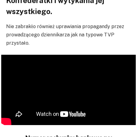
Konfederatki i wytykania jej
wszystkiego.
Nie zabrakło również uprawiania propagandy przez
prowadzącego dziennikarza jak na typowe TVP
przystało.