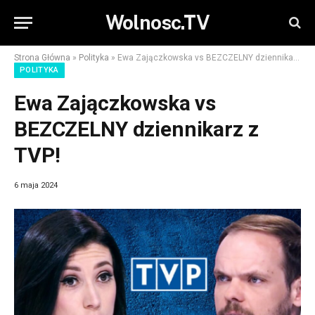
Wolnosc.TV
Strona Główna
»
Polityka
»
Ewa Zajączkowska vs BEZCZELNY dziennikarz z TVP!
POLITYKA
Ewa Zajączkowska vs
BEZCZELNY dziennikarz z
TVP!
6 maja 2024