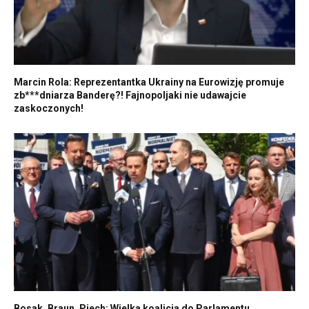
Marcin Rola: Reprezentantka Ukrainy na Eurowizję promuje
zb***dniarza Banderę?! Fajnopoljaki nie udawajcie
zaskoczonych!
Bosak, Braun, Piech: Wielka koalicja do Parlamentu