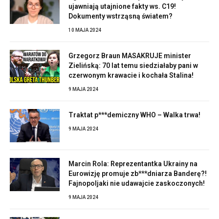
ujawniają utajnione fakty ws. C19!
Dokumenty wstrząsną światem?
10 MAJA 2024
Grzegorz Braun MASAKRUJE minister
Zielińską: 70 lat temu siedziałaby pani w
czerwonym krawacie i kochała Stalina!
9 MAJA 2024
Traktat p***demiczny WHO – Walka trwa!
9 MAJA 2024
Marcin Rola: Reprezentantka Ukrainy na
Eurowizję promuje zb***dniarza Banderę?!
Fajnopoljaki nie udawajcie zaskoczonych!
9 MAJA 2024