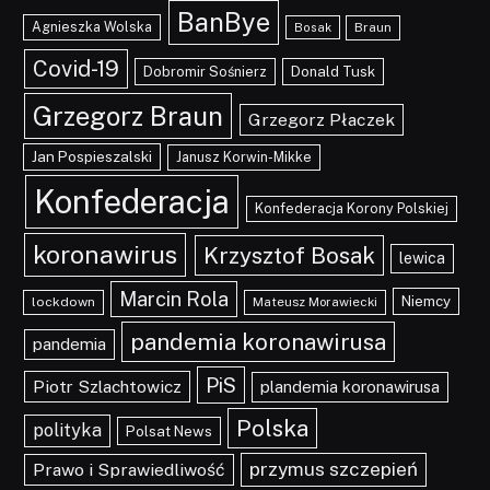
BanBye
Agnieszka Wolska
Braun
Bosak
Covid-19
Dobromir Sośnierz
Donald Tusk
Grzegorz Braun
Grzegorz Płaczek
Jan Pospieszalski
Janusz Korwin-Mikke
Konfederacja
Konfederacja Korony Polskiej
koronawirus
Krzysztof Bosak
lewica
Marcin Rola
Niemcy
lockdown
Mateusz Morawiecki
pandemia koronawirusa
pandemia
PiS
Piotr Szlachtowicz
plandemia koronawirusa
Polska
polityka
Polsat News
przymus szczepień
Prawo i Sprawiedliwość