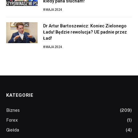
kiedy pana słucham!
8 MAJA 2024
Dr Artur Bartoszewicz: Koniec Zielonego
Ładu! Będzie rewolucja? UE padnie przez
Ład!
8 MAJA 2024
KATEGORIE
Biznes
(209)
Forex
(1)
Giełda
(4)