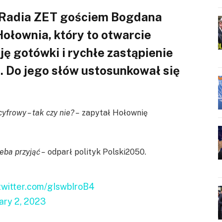
 Radia ZET gościem Bogdana
łownia, który to otwarcie
ję gotówki i rychłe zastąpienie
. Do jego słów ustosunkował się
yfrowy – tak czy nie? –
zapytał Hołownię
zeba przyjąć –
odparł polityk Polski2050.
.twitter.com/gIswbIroB4
ary 2, 2023