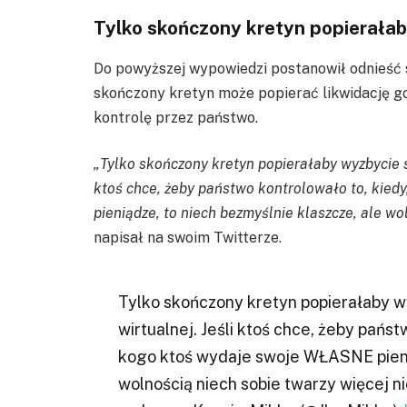
Tylko skończony kretyn popierałab
Do powyższej wypowiedzi postanowił odnieść si
skończony kretyn może popierać likwidację go
kontrolę przez państwo.
„Tylko skończony kretyn popierałaby wyzbycie si
ktoś chce, żeby państwo kontrolowało to, kie
pieniądze, to niech bezmyślnie klaszcze, ale wo
napisał na swoim Twitterze.
Tylko skończony kretyn popierałaby wy
wirtualnej. Jeśli ktoś chce, żeby państ
kogo ktoś wydaje swoje WŁASNE pienią
wolnością niech sobie twarzy więcej ni