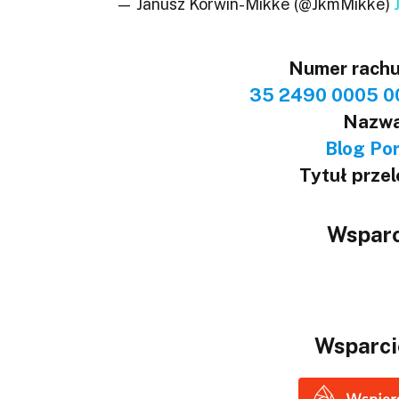
— Janusz Korwin-Mikke (@JkmMikke)
Numer rach
35 2490 0005 0
Nazwa
Blog Port
Tytuł prze
Wsparc
Wsparci