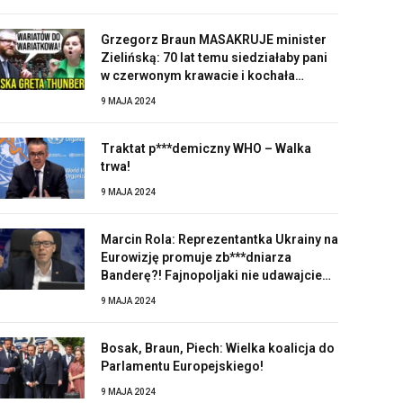
Grzegorz Braun MASAKRUJE minister
Zielińską: 70 lat temu siedziałaby pani
w czerwonym krawacie i kochała
Stalina!
9 MAJA 2024
Traktat p***demiczny WHO – Walka
trwa!
9 MAJA 2024
Marcin Rola: Reprezentantka Ukrainy na
Eurowizję promuje zb***dniarza
Banderę?! Fajnopoljaki nie udawajcie
zaskoczonych!
9 MAJA 2024
Bosak, Braun, Piech: Wielka koalicja do
Parlamentu Europejskiego!
9 MAJA 2024