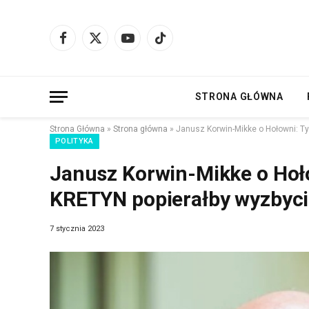
Facebook
X
YouTube
TikTok
(Twitter)
STRONA GŁÓWNA
Strona Główna
»
Strona główna
»
Janusz Korwin-Mikke o Hołowni: Ty
POLITYKA
Janusz Korwin-Mikke o Hoł
KRETYN popierałby wyzbycie
7 stycznia 2023