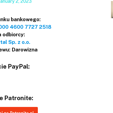
January 2, 2023
unku bankowego:
000 4600 7727 2518
 odbiorcy:
al Sp. z o.o.
lewu: Darowizna
ie PayPal:
e Patronite: