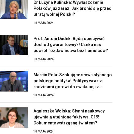
Dr Lucyna Kulińska: Wywłaszczenie
Polaków już zaraz! Jak bronić się przed
utratą wolnej Polski?
10 MAJA 2024
Prof. Antoni Dudek: Będą obiecywać
dochód gwarantowny?! Czeka nas
powrót rozdawnictwa bez hamulców?
10 MAJA 2024
Marcin Rola: Szokujące słowa słynnego
polskiego polityka! Politycy wraz z
rodzinami gotowi do ewakuacji z
Polski?!
10 MAJA 2024
Agnieszka Wolska: Słynni naukowcy
ujawniają utajnione fakty ws. C19!
Dokumenty wstrząsną światem?
10 MAJA 2024