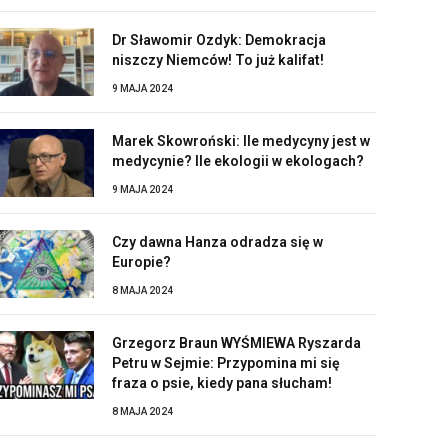
Dr Sławomir Ozdyk: Demokracja
niszczy Niemców! To już kalifat!
9 MAJA 2024
Marek Skowroński: Ile medycyny jest w
medycynie? Ile ekologii w ekologach?
9 MAJA 2024
Czy dawna Hanza odradza się w
Europie?
8 MAJA 2024
Grzegorz Braun WYŚMIEWA Ryszarda
Petru w Sejmie: Przypomina mi się
fraza o psie, kiedy pana słucham!
8 MAJA 2024