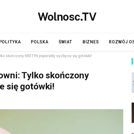
Wolnosc.TV
POLITYKA
POLSKA
ŚWIAT
BIZNES
ROZWÓJ O
lko skończony KRETYN popierałby wyzbycie się gotówki!
owni: Tylko skończony
 się gotówki!