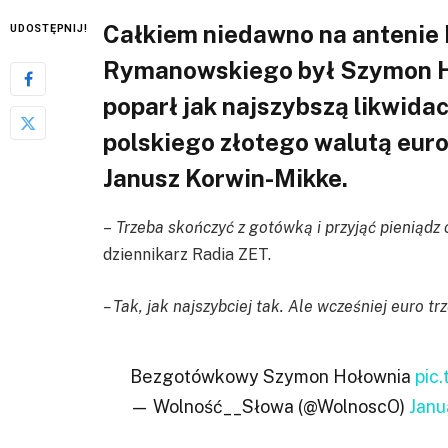
Całkiem niedawno na antenie
UDOSTĘPNIJ!
Rymanowskiego był Szymon Ho
poparł jak najszybszą likwidac
polskiego złotego walutą euro
Janusz Korwin-Mikke.
–
Trzeba skończyć z gotówką i przyjąć pieniądz c
dziennikarz Radia ZET.
– Tak, jak najszybciej tak. Ale wcześniej euro tr
Bezgotówkowy Szymon Hołownia
pic
— Wolność__Słowa (@WolnoscO)
Janu