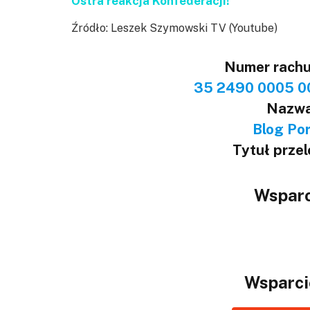
Ostra reakcja Konfederacji!
Źródło: Leszek Szymowski TV (Youtube)
Numer rach
35 2490 0005 0
Nazwa
Blog Port
Tytuł prze
Wsparc
Wsparci