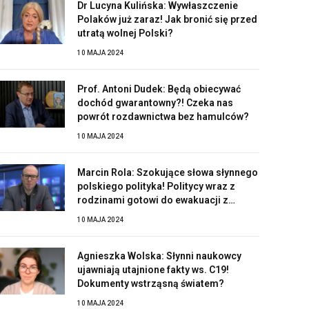
Dr Lucyna Kulińska: Wywłaszczenie
Polaków już zaraz! Jak bronić się przed
utratą wolnej Polski?
10 MAJA 2024
Prof. Antoni Dudek: Będą obiecywać
dochód gwarantowny?! Czeka nas
powrót rozdawnictwa bez hamulców?
10 MAJA 2024
Marcin Rola: Szokujące słowa słynnego
polskiego polityka! Politycy wraz z
rodzinami gotowi do ewakuacji z
Polski?!
10 MAJA 2024
Agnieszka Wolska: Słynni naukowcy
ujawniają utajnione fakty ws. C19!
Dokumenty wstrząsną światem?
10 MAJA 2024