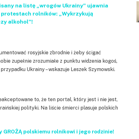
pisany na listę „wrogów Ukrainy” ujawnia
a protestach rolników: „Wykrzykują
czy alkohol”!
okumentować rosyjskie zbrodnie i żeby ścigać
obie zupełnie zrozumiałe z punktu widzenia kogoś,
m przypadku Ukrainy – wskazuje Leszek Szymowski.
eakceptowane to, że ten portal, który jest i nie jest,
aińskiej polityki. Na liście śmierci plasuje polskich
y GROŻĄ polskiemu rolnikowi i jego rodzinie!