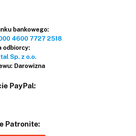
unku bankowego:
000 4600 7727 2518
 odbiorcy:
al Sp. z o.o.
lewu: Darowizna
ie PayPal:
e Patronite: