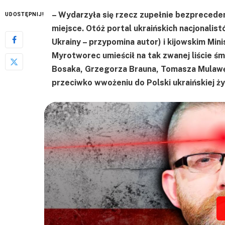
– Wydarzyła się rzecz zupełnie bezpreceden
UDOSTĘPNIJ!
miejsce. Otóż portal ukraińskich nacjonali
Ukrainy – przypomina autor) i kijowskim M
Myrotworec umieścił na tak zwanej liście śm
Bosaka, Grzegorza Brauna, Tomasza Mulawę,
przeciwko wwożeniu do Polski ukraińskiej 