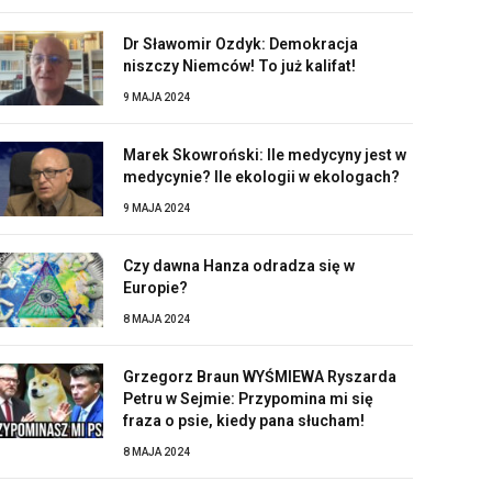
Dr Sławomir Ozdyk: Demokracja
niszczy Niemców! To już kalifat!
9 MAJA 2024
Marek Skowroński: Ile medycyny jest w
medycynie? Ile ekologii w ekologach?
9 MAJA 2024
Czy dawna Hanza odradza się w
Europie?
8 MAJA 2024
Grzegorz Braun WYŚMIEWA Ryszarda
Petru w Sejmie: Przypomina mi się
fraza o psie, kiedy pana słucham!
8 MAJA 2024