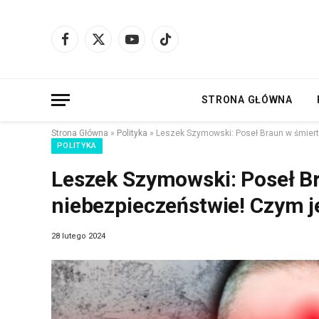
Facebook
X
YouTube
TikTok
(Twitter)
STRONA GŁÓWNA
Strona Główna
»
Polityka
»
Leszek Szymowski: Poseł Braun w śmiert
POLITYKA
Leszek Szymowski: Poseł B
niebezpieczeństwie! Czym j
28 lutego 2024