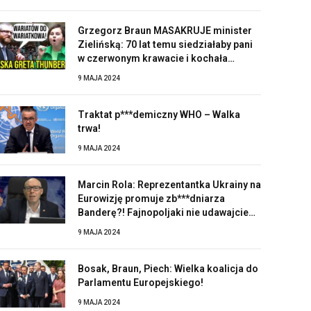
Grzegorz Braun MASAKRUJE minister
Zielińską: 70 lat temu siedziałaby pani
w czerwonym krawacie i kochała
Stalina!
9 MAJA 2024
Traktat p***demiczny WHO – Walka
trwa!
9 MAJA 2024
Marcin Rola: Reprezentantka Ukrainy na
Eurowizję promuje zb***dniarza
Banderę?! Fajnopoljaki nie udawajcie
zaskoczonych!
9 MAJA 2024
Bosak, Braun, Piech: Wielka koalicja do
Parlamentu Europejskiego!
9 MAJA 2024