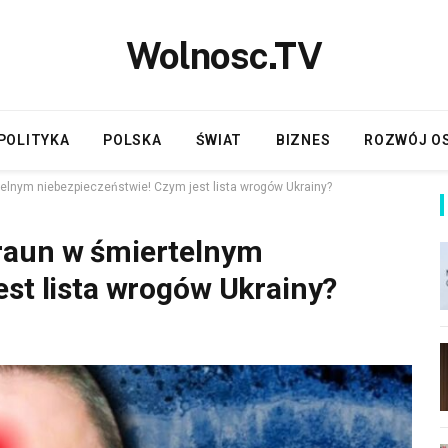
Wolnosc.TV
POLITYKA
POLSKA
ŚWIAT
BIZNES
ROZWÓJ O
elnym niebezpieczeństwie! Czym jest lista wrogów Ukrainy?
raun w śmiertelnym
est lista wrogów Ukrainy?