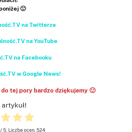
diach!
 poniżej 🙂
ść.TV na Twitterze
ność.TV na YouTube
ć.TV na Facebooku
ć.TV w Google News!
do tej pory bardzo dziękujemy 🙂
 artykuł!
/ 5. Liczba ocen.
524