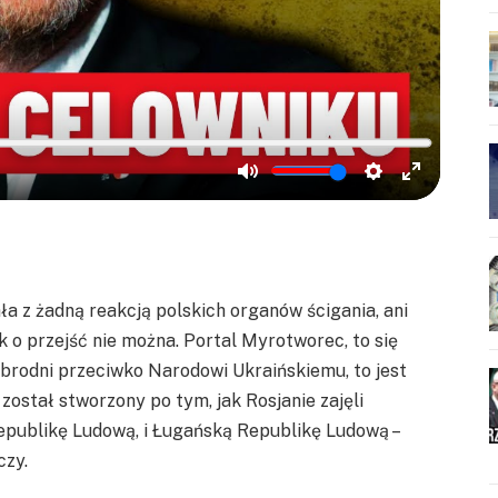
ła z żadną reakcją polskich organów ścigania, ani
k o przejść nie można. Portal Myrotworec, to się
rodni przeciwko Narodowi Ukraińskiemu, to jest
został stworzony po tym, jak Rosjanie zajęli
Republikę Ludową, i Ługańską Republikę Ludową –
czy.