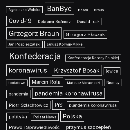
BanBye
Agnieszka Wolska
Braun
Bosak
Covid-19
Dobromir Sośnierz
Donald Tusk
Grzegorz Braun
Grzegorz Płaczek
Jan Pospieszalski
Janusz Korwin-Mikke
Konfederacja
Konfederacja Korony Polskiej
koronawirus
Krzysztof Bosak
lewica
Marcin Rola
Niemcy
lockdown
Mateusz Morawiecki
pandemia koronawirusa
pandemia
PiS
Piotr Szlachtowicz
plandemia koronawirusa
Polska
polityka
Polsat News
przymus szczepień
Prawo i Sprawiedliwość