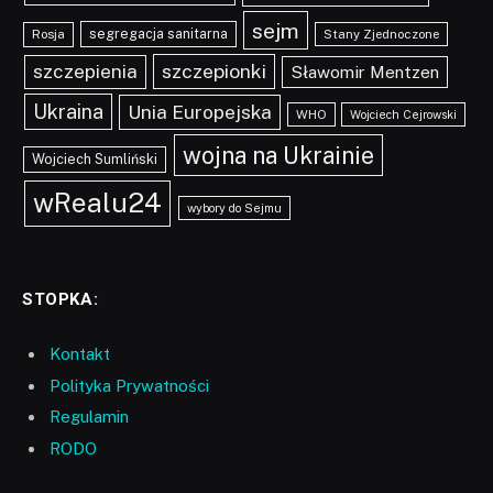
sejm
segregacja sanitarna
Rosja
Stany Zjednoczone
szczepionki
szczepienia
Sławomir Mentzen
Ukraina
Unia Europejska
WHO
Wojciech Cejrowski
wojna na Ukrainie
Wojciech Sumliński
wRealu24
wybory do Sejmu
STOPKA:
Kontakt
Polityka Prywatności
Regulamin
RODO