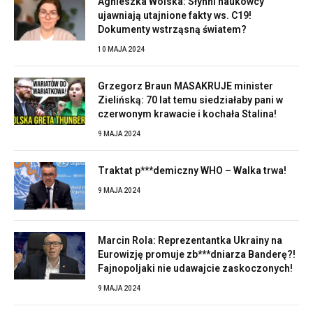
Agnieszka Wolska: Słynni naukowcy
ujawniają utajnione fakty ws. C19!
Dokumenty wstrząsną światem?
10 MAJA 2024
Grzegorz Braun MASAKRUJE minister
Zielińską: 70 lat temu siedziałaby pani w
czerwonym krawacie i kochała Stalina!
9 MAJA 2024
Traktat p***demiczny WHO – Walka trwa!
9 MAJA 2024
Marcin Rola: Reprezentantka Ukrainy na
Eurowizję promuje zb***dniarza Banderę?!
Fajnopoljaki nie udawajcie zaskoczonych!
9 MAJA 2024