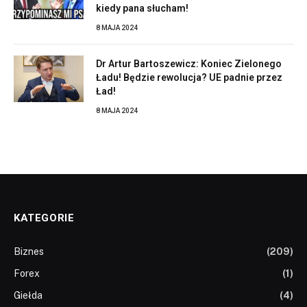
kiedy pana słucham!
8 MAJA 2024
Dr Artur Bartoszewicz: Koniec Zielonego
Ładu! Będzie rewolucja? UE padnie przez
Ład!
8 MAJA 2024
KATEGORIE
Biznes
(209)
Forex
(1)
Giełda
(4)