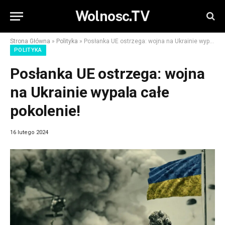
Wolnosc.TV
Strona Główna
»
Polityka
»
Posłanka UE ostrzega: wojna na Ukrainie wypala całe pokolenie!
POLITYKA
Posłanka UE ostrzega: wojna
na Ukrainie wypala całe
pokolenie!
16 lutego 2024