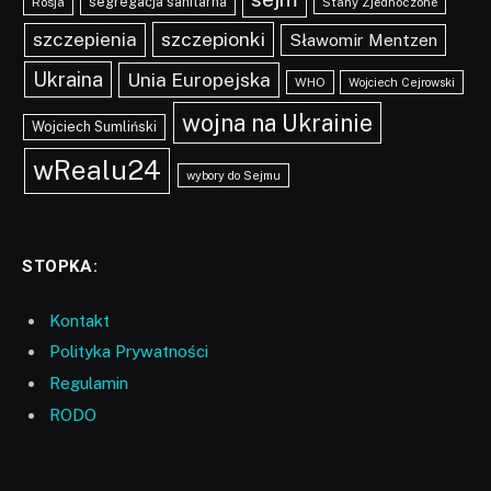
segregacja sanitarna
Rosja
Stany Zjednoczone
szczepionki
szczepienia
Sławomir Mentzen
Ukraina
Unia Europejska
WHO
Wojciech Cejrowski
wojna na Ukrainie
Wojciech Sumliński
wRealu24
wybory do Sejmu
STOPKA:
Kontakt
Polityka Prywatności
Regulamin
RODO