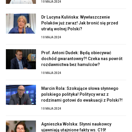
10 MAJA 2024
Dr Lucyna Kulińska: Wywłaszczenie
Polaków już zaraz! Jak bronić się przed
utratą wolnej Polski?
10 MAJA 2024
Prof. Antoni Dudek: Będą obiecywać
dochód gwarantowny?! Czeka nas powrót
rozdawnictwa bez hamulców?
10 MAJA 2024
Marcin Rola: Szokujące słowa słynnego
polskiego polityka! Politycy wraz z
rodzinami gotowi do ewakuacji z Polski?!
10 MAJA 2024
Agnieszka Wolska: Słynni naukowcy
ujawniają utajnione fakty ws. C19!