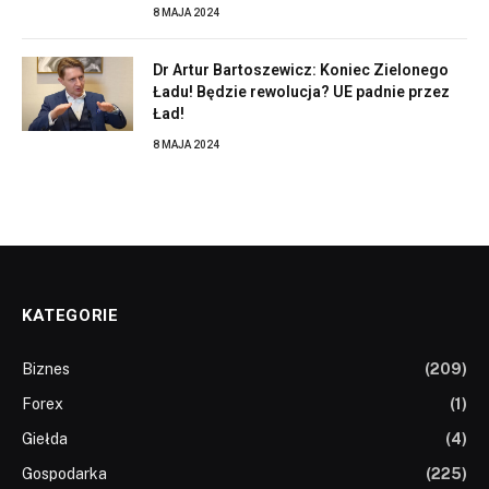
8 MAJA 2024
Dr Artur Bartoszewicz: Koniec Zielonego
Ładu! Będzie rewolucja? UE padnie przez
Ład!
8 MAJA 2024
KATEGORIE
Biznes
(209)
Forex
(1)
Giełda
(4)
Gospodarka
(225)