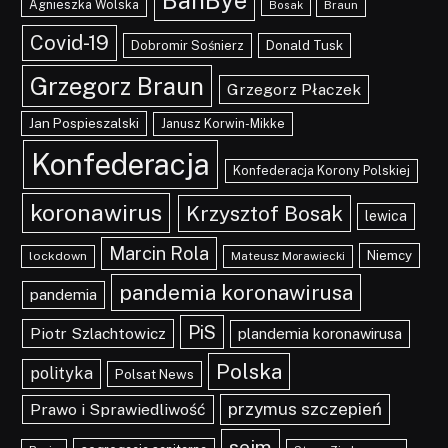
BanBye
Agnieszka Wolska
Braun
Bosak
Covid-19
Dobromir Sośnierz
Donald Tusk
Grzegorz Braun
Grzegorz Płaczek
Jan Pospieszalski
Janusz Korwin-Mikke
Konfederacja
Konfederacja Korony Polskiej
koronawirus
Krzysztof Bosak
lewica
Marcin Rola
Niemcy
lockdown
Mateusz Morawiecki
pandemia koronawirusa
pandemia
PiS
Piotr Szlachtowicz
plandemia koronawirusa
Polska
polityka
Polsat News
przymus szczepień
Prawo i Sprawiedliwość
sejm