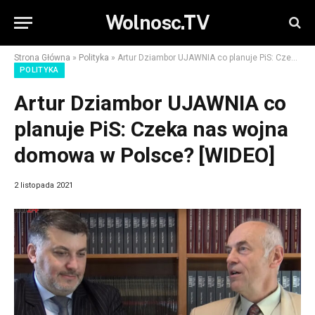
Wolnosc.TV
Strona Główna
»
Polityka
»
Artur Dziambor UJAWNIA co planuje PiS: Czeka nas wojna domowa w Polsce? [WIDEO]
POLITYKA
Artur Dziambor UJAWNIA co
planuje PiS: Czeka nas wojna
domowa w Polsce? [WIDEO]
2 listopada 2021