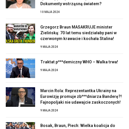
Dokumenty wstrząsną światem?
10 MAJA 2024
Grzegorz Braun MASAKRUJE minister
Zielińską: 70 lat temu siedziałaby pani w
czerwonym krawacie i kochała Stalina!
9 MAJA 2024
Traktat p***demiczny WHO – Walka trwa!
9 MAJA 2024
Marcin Rola: Reprezentantka Ukrainy na
Eurowizję promuje zb***dniarza Banderę?!
Fajnopoljaki nie udawajcie zaskoczonych!
9 MAJA 2024
Bosak, Braun, Piech: Wielka koalicja do