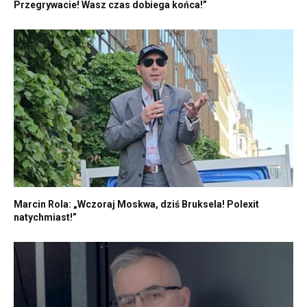
Przegrywacie! Wasz czas dobiega końca!”
Marcin Rola: „Wczoraj Moskwa, dziś Bruksela! Polexit
natychmiast!”