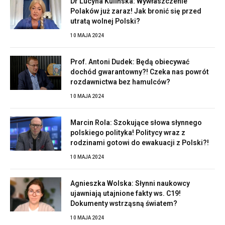
Dr Lucyna Kulińska: Wywłaszczenie
Polaków już zaraz! Jak bronić się przed
utratą wolnej Polski?
10 MAJA 2024
Prof. Antoni Dudek: Będą obiecywać
dochód gwarantowny?! Czeka nas powrót
rozdawnictwa bez hamulców?
10 MAJA 2024
Marcin Rola: Szokujące słowa słynnego
polskiego polityka! Politycy wraz z
rodzinami gotowi do ewakuacji z Polski?!
10 MAJA 2024
Agnieszka Wolska: Słynni naukowcy
ujawniają utajnione fakty ws. C19!
Dokumenty wstrząsną światem?
10 MAJA 2024