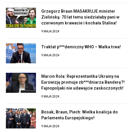
Grzegorz Braun MASAKRUJE minister
Zielińską: 70 lat temu siedziałaby pani w
czerwonym krawacie i kochała Stalina!
9 MAJA 2024
Traktat p***demiczny WHO – Walka trwa!
9 MAJA 2024
Marcin Rola: Reprezentantka Ukrainy na
Eurowizję promuje zb***dniarza Banderę?!
Fajnopoljaki nie udawajcie zaskoczonych!
9 MAJA 2024
Bosak, Braun, Piech: Wielka koalicja do
Parlamentu Europejskiego!
9 MAJA 2024