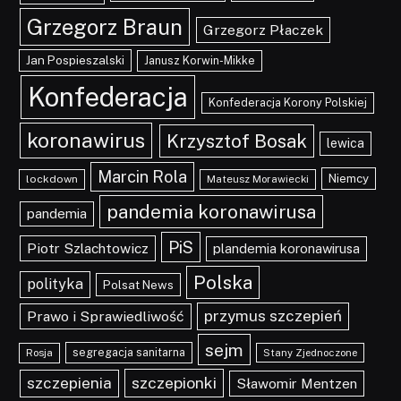
Grzegorz Braun
Grzegorz Płaczek
Jan Pospieszalski
Janusz Korwin-Mikke
Konfederacja
Konfederacja Korony Polskiej
koronawirus
Krzysztof Bosak
lewica
Marcin Rola
Niemcy
lockdown
Mateusz Morawiecki
pandemia koronawirusa
pandemia
PiS
Piotr Szlachtowicz
plandemia koronawirusa
Polska
polityka
Polsat News
przymus szczepień
Prawo i Sprawiedliwość
sejm
segregacja sanitarna
Rosja
Stany Zjednoczone
szczepionki
szczepienia
Sławomir Mentzen