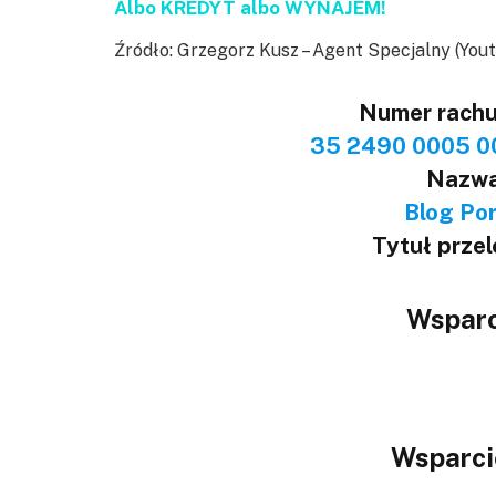
Albo KREDYT albo WYNAJEM!
Źródło: Grzegorz Kusz – Agent Specjalny (You
Numer rach
35 2490 0005 0
Nazwa
Blog Port
Tytuł prze
Wsparc
Wsparci