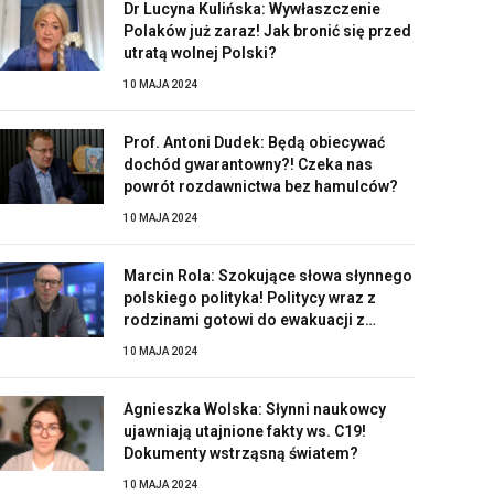
Dr Lucyna Kulińska: Wywłaszczenie
Polaków już zaraz! Jak bronić się przed
utratą wolnej Polski?
10 MAJA 2024
Prof. Antoni Dudek: Będą obiecywać
dochód gwarantowny?! Czeka nas
powrót rozdawnictwa bez hamulców?
10 MAJA 2024
Marcin Rola: Szokujące słowa słynnego
polskiego polityka! Politycy wraz z
rodzinami gotowi do ewakuacji z
Polski?!
10 MAJA 2024
Agnieszka Wolska: Słynni naukowcy
ujawniają utajnione fakty ws. C19!
Dokumenty wstrząsną światem?
10 MAJA 2024