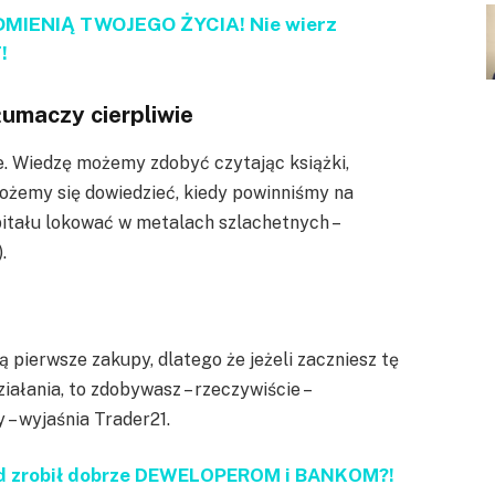
ODMIENIĄ TWOJEGO ŻYCIA! Nie wierz
!
łumaczy cierpliwie
je. Wiedzę możemy zdobyć czytając książki,
możemy się dowiedzieć, kiedy powinniśmy na
itału lokować w metalach szlachetnych –
.
ą pierwsze zakupy, dlatego że jeżeli zaczniesz tę
ałania, to zdobywasz – rzeczywiście –
 – wyjaśnia Trader21.
ąd zrobił dobrze DEWELOPEROM i BANKOM?!