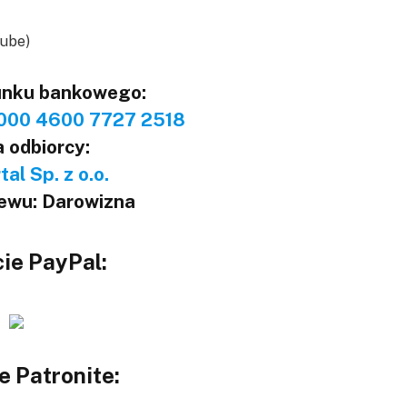
tube)
unku bankowego:
000 4600 7727 2518
 odbiorcy:
al Sp. z o.o.
lewu: Darowizna
ie PayPal:
e Patronite: