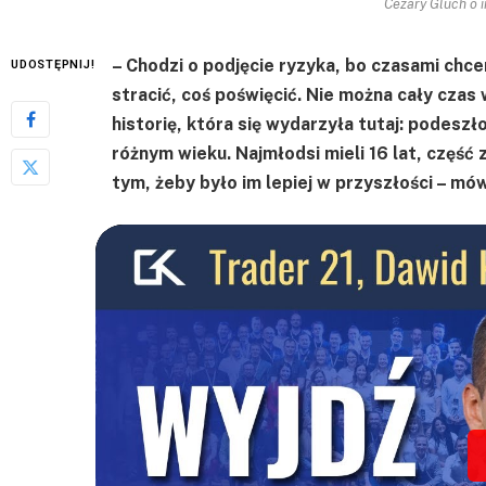
Cezary Gluch o 
– Chodzi o podjęcie ryzyka, bo czasami chce
UDOSTĘPNIJ!
stracić, coś poświęcić. Nie można cały cza
historię, która się wydarzyła tutaj: podeszł
różnym wieku. Najmłodsi mieli 16 lat, część z
tym, żeby było im lepiej w przyszłości – mó