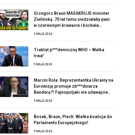
Grzegorz Braun MASAKRUJE minister
Zielińską: 70 lat temu siedziałaby pani
w czerwonym krawacie i kochała
Stalina!
9 MAJA 2024
Traktat p***demiczny WHO – Walka
trwa!
9 MAJA 2024
Marcin Rola: Reprezentantka Ukrainy na
Eurowizję promuje zb***dniarza
Banderę?! Fajnopoljaki nie udawajcie
zaskoczonych!
9 MAJA 2024
Bosak, Braun, Piech: Wielka koalicja do
Parlamentu Europejskiego!
9 MAJA 2024