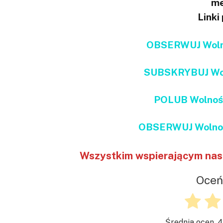
me
Linki
OBSERWUJ Wolno
SUBSKRYBUJ Wol
POLUB Wolnoś
OBSERWUJ Wolnoś
Wszystkim wspierającym nas 
Oceń
Średnia ocen.
4