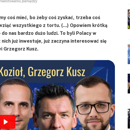
inwestowaniu pieniędzy.
my coś mieć, bo żeby coś zyskać, trzeba coś
s wziąć wszystkiego z tortu. (…) Opowiem krótką
o do nas bardzo dużo ludzi. To byli Polacy w
 nich już inwestuje, już zaczyna interesować się
wi Grzegorz Kusz.