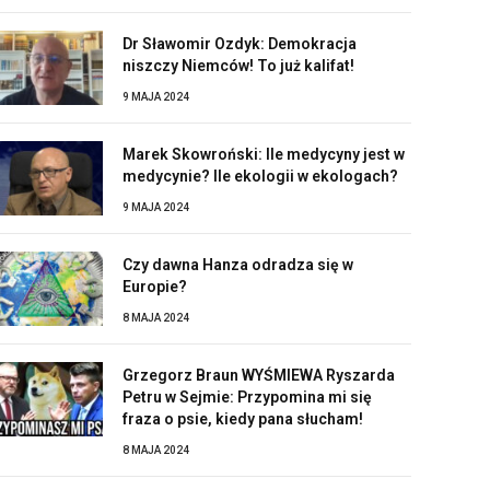
Dr Sławomir Ozdyk: Demokracja
niszczy Niemców! To już kalifat!
9 MAJA 2024
Marek Skowroński: Ile medycyny jest w
medycynie? Ile ekologii w ekologach?
9 MAJA 2024
Czy dawna Hanza odradza się w
Europie?
8 MAJA 2024
Grzegorz Braun WYŚMIEWA Ryszarda
Petru w Sejmie: Przypomina mi się
fraza o psie, kiedy pana słucham!
8 MAJA 2024