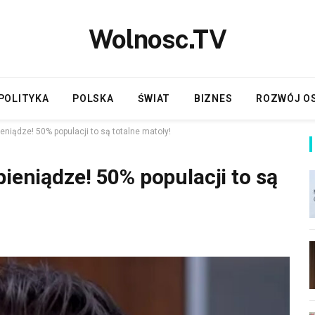
Wolnosc.TV
POLITYKA
POLSKA
ŚWIAT
BIZNES
ROZWÓJ O
eniądze! 50% populacji to są totalne matoły!
pieniądze! 50% populacji to są