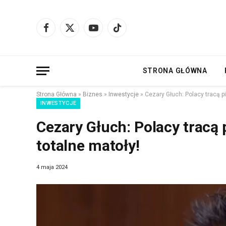
Facebook
X
YouTube
TikTok
(Twitter)
STRONA GŁÓWNA
Strona Główna
»
Biznes
»
Inwestycje
»
Cezary Głuch: Polacy tracą pi
INWESTYCJE
Cezary Głuch: Polacy tracą 
totalne matoły!
4 maja 2024