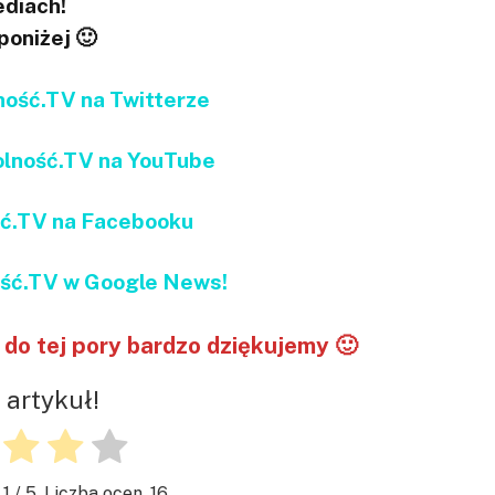
diach!
 poniżej 🙂
ść.TV na Twitterze
ność.TV na YouTube
ć.TV na Facebooku
ć.TV w Google News!
do tej pory bardzo dziękujemy 🙂
 artykuł!
.1
/ 5. Liczba ocen.
16