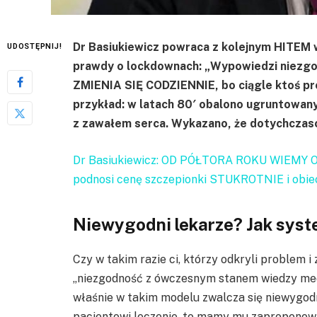
Dr Basiukiewicz powraca z kolejnym HITEM w
UDOSTĘPNIJ!
prawdy o lockdownach: „Wypowiedzi niezgo
ZMIENIA SIĘ CODZIENNIE, bo ciągle ktoś pro
przykład: w latach 80′ obalono ugruntowan
z zawałem serca. Wykazano, że dotychczaso
Dr Basiukiewicz: OD PÓŁTORA ROKU WIEMY 
podnosi cenę szczepionki STUKROTNIE i obiec
Niewygodni lekarze? Jak syste
Czy w takim razie ci, którzy odkryli problem i 
„niezgodność z ówczesnym stanem wiedzy med
właśnie w takim modelu zwalcza się niewygod
pacjentowi leczenie, to mamy mu zaproponować