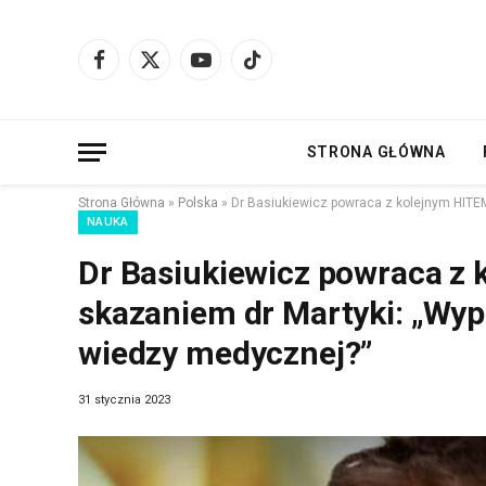
Facebook
X
YouTube
TikTok
(Twitter)
STRONA GŁÓWNA
Strona Główna
»
Polska
»
Dr Basiukiewicz powraca z kolejnym HITE
NAUKA
Dr Basiukiewicz powraca z
skazaniem dr Martyki: „Wy
wiedzy medycznej?”
31 stycznia 2023