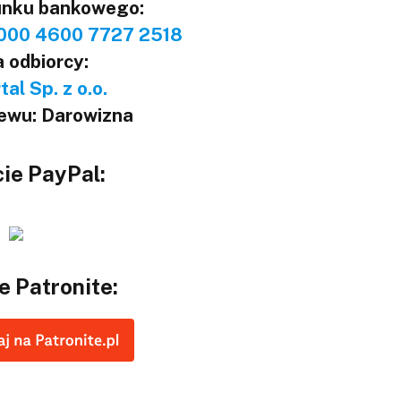
unku bankowego:
000 4600 7727 2518
 odbiorcy:
al Sp. z o.o.
lewu: Darowizna
ie PayPal:
e Patronite: