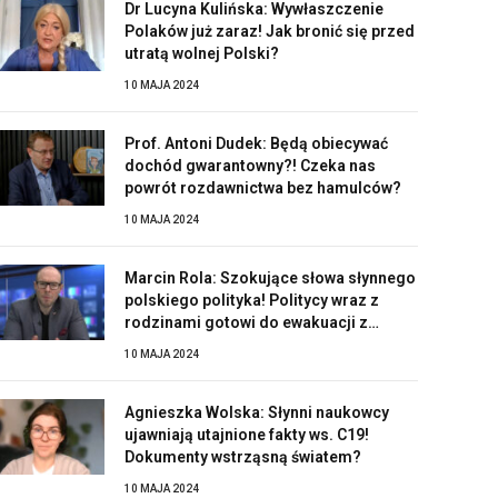
Dr Lucyna Kulińska: Wywłaszczenie
Polaków już zaraz! Jak bronić się przed
utratą wolnej Polski?
10 MAJA 2024
Prof. Antoni Dudek: Będą obiecywać
dochód gwarantowny?! Czeka nas
powrót rozdawnictwa bez hamulców?
10 MAJA 2024
Marcin Rola: Szokujące słowa słynnego
polskiego polityka! Politycy wraz z
rodzinami gotowi do ewakuacji z
Polski?!
10 MAJA 2024
Agnieszka Wolska: Słynni naukowcy
ujawniają utajnione fakty ws. C19!
Dokumenty wstrząsną światem?
10 MAJA 2024