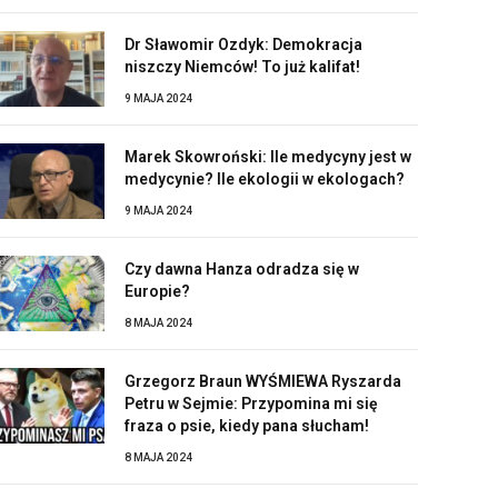
Dr Sławomir Ozdyk: Demokracja
niszczy Niemców! To już kalifat!
9 MAJA 2024
Marek Skowroński: Ile medycyny jest w
medycynie? Ile ekologii w ekologach?
9 MAJA 2024
Czy dawna Hanza odradza się w
Europie?
8 MAJA 2024
Grzegorz Braun WYŚMIEWA Ryszarda
Petru w Sejmie: Przypomina mi się
fraza o psie, kiedy pana słucham!
8 MAJA 2024