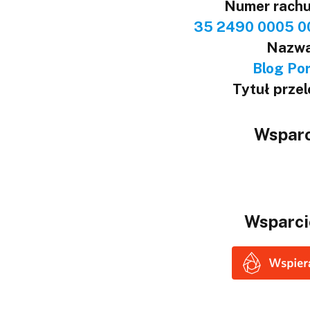
Numer rach
35 2490 0005 0
Nazwa
Blog Port
Tytuł prze
Wsparc
Wsparci