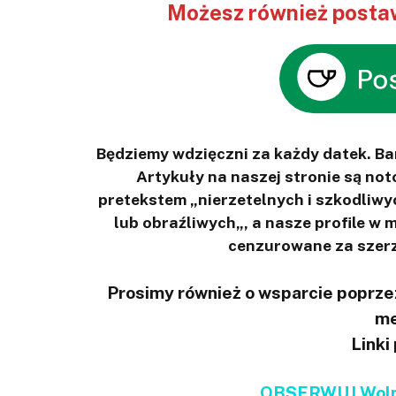
Możesz również postaw
Będziemy wdzięczni za każdy datek. B
Artykuły na naszej stronie są n
pretekstem „nierzetelnych i szkodliwy
lub obraźliwych„, a nasze profile w
cenzurowane za szerz
Prosimy również o wsparcie poprzez
me
Linki
OBSERWUJ Wolno