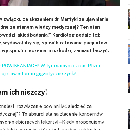
 związku ze skazaniem dr Martyki za ujawnianie
dne ze stanem wiedzy medycznej? Ten stan
wadzi jakieś badania!” Kardiolog podaje też
y, wydawałoby się, sposób ratowania pacjentów
wy sposób leczenia im szkodzi, zamiast leczyć.
O POWIKŁANIACH! W tym samym czasie Pfizer
uje inwestorom gigantyczne zyski!
m ich niszczy!
znaleźli rozwiązanie powinni iść siedzieć za
ycznej”? To absurd, ale na zlecenie koncernów
nych/niebiorących lekarzy! – Kiedy proponujemy
 takie leczenie, które jest zgodne z aktualną