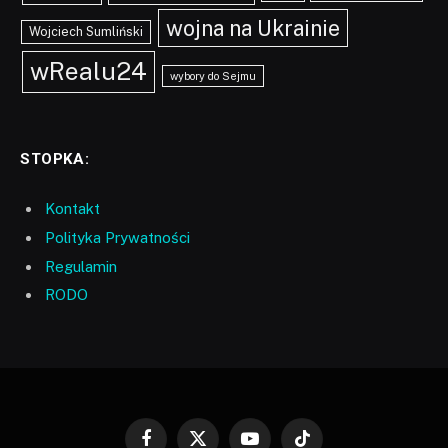
wojna na Ukrainie
Wojciech Sumliński
wRealu24
wybory do Sejmu
STOPKA:
Kontakt
Polityka Prywatności
Regulamin
RODO
Facebook
X
YouTube
TikTok