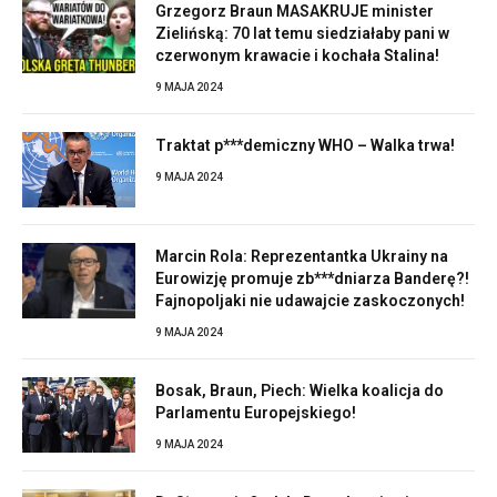
Grzegorz Braun MASAKRUJE minister
Zielińską: 70 lat temu siedziałaby pani w
czerwonym krawacie i kochała Stalina!
9 MAJA 2024
Traktat p***demiczny WHO – Walka trwa!
9 MAJA 2024
Marcin Rola: Reprezentantka Ukrainy na
Eurowizję promuje zb***dniarza Banderę?!
Fajnopoljaki nie udawajcie zaskoczonych!
9 MAJA 2024
Bosak, Braun, Piech: Wielka koalicja do
Parlamentu Europejskiego!
9 MAJA 2024