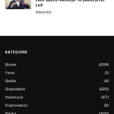
Ładu! Będzie rewolucja? UE padnie przez
Ład!
8 MAJA 2024
KATEGORIE
Biznes
(209)
Forex
(1)
Giełda
(4)
Gospodarka
(225)
Inwestycje
(47)
Kryptowaluty
(2)
Nauka
(400)