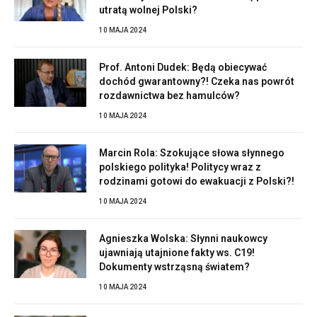
utratą wolnej Polski?
10 MAJA 2024
Prof. Antoni Dudek: Będą obiecywać
dochód gwarantowny?! Czeka nas powrót
rozdawnictwa bez hamulców?
10 MAJA 2024
Marcin Rola: Szokujące słowa słynnego
polskiego polityka! Politycy wraz z
rodzinami gotowi do ewakuacji z Polski?!
10 MAJA 2024
Agnieszka Wolska: Słynni naukowcy
ujawniają utajnione fakty ws. C19!
Dokumenty wstrząsną światem?
10 MAJA 2024