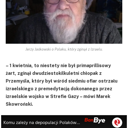
Jerzy Jaśkowski o Polaku, który zginął z Izraelu.
– 1 kwietnia, to niestety nie był primaprillisowy
żart, zginął dwudziestokilkuletni chłopak z
Przemyśla, który był wśród siedmiu ofiar ostrzału
izraelskiego z premedytacją dokonanego przez
izraelskie wojsko w Strefie Gazy – mówi Marek
Skowroński.