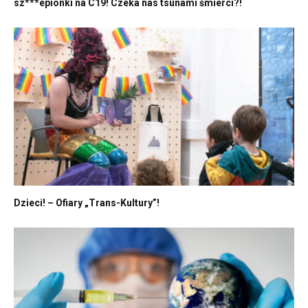
sz***epionki na C19! Czeka nas tsunami śmierci?!
Dzieci! – Ofiary „Trans-Kultury”!