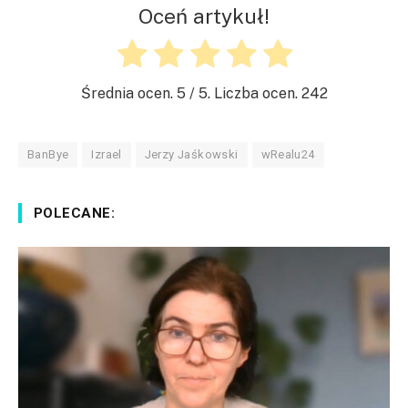
Oceń artykuł!
Średnia ocen.
5
/ 5. Liczba ocen.
242
BanBye
Izrael
Jerzy Jaśkowski
wRealu24
POLECANE: