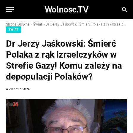
Wolnosc.TV
Strona Główna
»
Świat
»
Dr Jerzy Jaśkowski: Śmierć Polaka z rąk Izraelczyków w Strefie Gazy! Komu zależy na depopulacji Polaków?
ŚWIAT
Dr Jerzy Jaśkowski: Śmierć
Polaka z rąk Izraelczyków w
Strefie Gazy! Komu zależy na
depopulacji Polaków?
4 kwietnia 2024