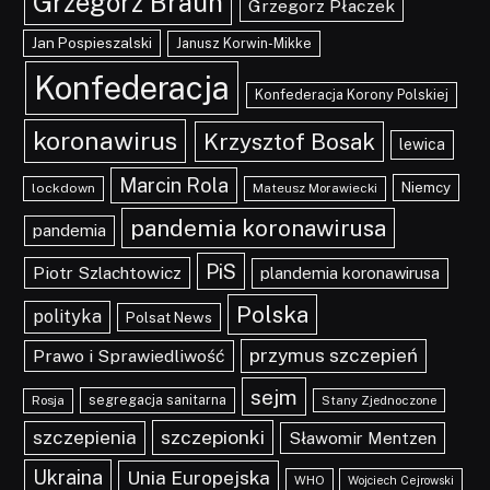
Grzegorz Braun
Grzegorz Płaczek
Jan Pospieszalski
Janusz Korwin-Mikke
Konfederacja
Konfederacja Korony Polskiej
koronawirus
Krzysztof Bosak
lewica
Marcin Rola
Niemcy
lockdown
Mateusz Morawiecki
pandemia koronawirusa
pandemia
PiS
Piotr Szlachtowicz
plandemia koronawirusa
Polska
polityka
Polsat News
przymus szczepień
Prawo i Sprawiedliwość
sejm
segregacja sanitarna
Rosja
Stany Zjednoczone
szczepionki
szczepienia
Sławomir Mentzen
Ukraina
Unia Europejska
WHO
Wojciech Cejrowski