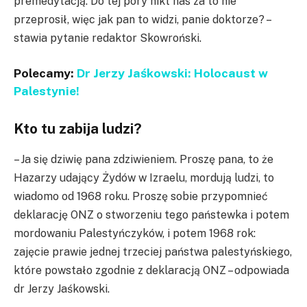
premedytacją. Do tej pory nikt nas za to nie
przeprosił, więc jak pan to widzi, panie doktorze? –
stawia pytanie redaktor Skowroński.
Polecamy:
Dr Jerzy Jaśkowski: Holocaust w
Palestynie!
Kto tu zabija ludzi?
– Ja się dziwię pana zdziwieniem. Proszę pana, to że
Hazarzy udający Żydów w Izraelu, mordują ludzi, to
wiadomo od 1968 roku. Proszę sobie przypomnieć
deklarację ONZ o stworzeniu tego państewka i potem
mordowaniu Palestyńczyków, i potem 1968 rok:
zajęcie prawie jednej trzeciej państwa palestyńskiego,
które powstało zgodnie z deklaracją ONZ – odpowiada
dr Jerzy Jaśkowski.