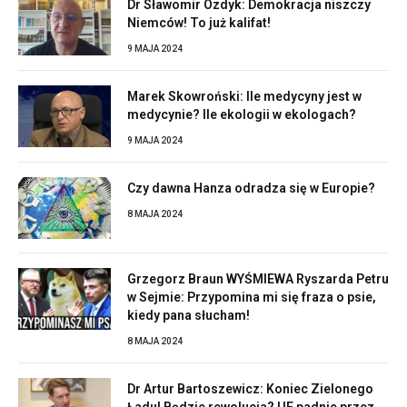
Dr Sławomir Ozdyk: Demokracja niszczy
Niemców! To już kalifat!
9 MAJA 2024
Marek Skowroński: Ile medycyny jest w
medycynie? Ile ekologii w ekologach?
9 MAJA 2024
Czy dawna Hanza odradza się w Europie?
8 MAJA 2024
Grzegorz Braun WYŚMIEWA Ryszarda Petru
w Sejmie: Przypomina mi się fraza o psie,
kiedy pana słucham!
8 MAJA 2024
Dr Artur Bartoszewicz: Koniec Zielonego