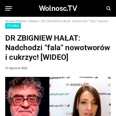
Wolnosc.TV
Strona Główna
»
Wideo
»
DR ZBIGNIEW HAŁAT: Nadchodzi “fala” nowotworów i cukrzyc! [WIDEO]
POLSKA
DR ZBIGNIEW HAŁAT:
Nadchodzi “fala” nowotworów
i cukrzyc! [WIDEO]
27 stycznia 2022