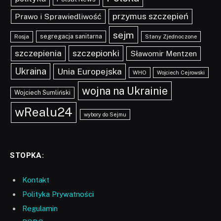
przymus szczepień
Prawo i Sprawiedliwość
sejm
segregacja sanitarna
Rosja
Stany Zjednoczone
szczepionki
szczepienia
Sławomir Mentzen
Ukraina
Unia Europejska
WHO
Wojciech Cejrowski
wojna na Ukrainie
Wojciech Sumliński
wRealu24
wybory do Sejmu
STOPKA:
Kontakt
Polityka Prywatności
Regulamin