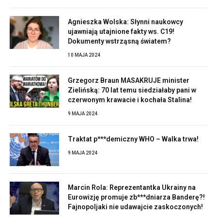
Agnieszka Wolska: Słynni naukowcy
ujawniają utajnione fakty ws. C19!
Dokumenty wstrząsną światem?
10 MAJA 2024
Grzegorz Braun MASAKRUJE minister
Zielińską: 70 lat temu siedziałaby pani w
czerwonym krawacie i kochała Stalina!
9 MAJA 2024
Traktat p***demiczny WHO – Walka trwa!
9 MAJA 2024
Marcin Rola: Reprezentantka Ukrainy na
Eurowizję promuje zb***dniarza Banderę?!
Fajnopoljaki nie udawajcie zaskoczonych!