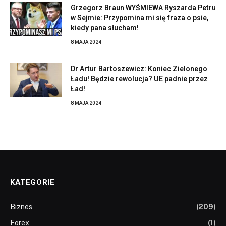
Grzegorz Braun WYŚMIEWA Ryszarda Petru
w Sejmie: Przypomina mi się fraza o psie,
kiedy pana słucham!
8 MAJA 2024
Dr Artur Bartoszewicz: Koniec Zielonego
Ładu! Będzie rewolucja? UE padnie przez
Ład!
8 MAJA 2024
KATEGORIE
Biznes
(209)
Forex
(1)