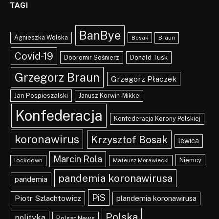
TAGI
BanBye
Agnieszka Wolska
Braun
Bosak
Covid-19
Dobromir Sośnierz
Donald Tusk
Grzegorz Braun
Grzegorz Płaczek
Jan Pospieszalski
Janusz Korwin-Mikke
Konfederacja
Konfederacja Korony Polskiej
koronawirus
Krzysztof Bosak
lewica
Marcin Rola
Niemcy
lockdown
Mateusz Morawiecki
pandemia koronawirusa
pandemia
PiS
Piotr Szlachtowicz
plandemia koronawirusa
Polska
polityka
Polsat News