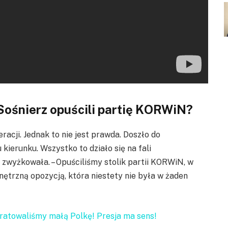
Sośnierz opuścili partię KORWiN?
acji. Jednak to nie jest prawda. Doszło do
ierunku. Wszystko to działo się na fali
 zwyżkowała. – Opuściliśmy stolik partii KORWiN, w
nętrzną opozycją, która niestety nie była w żaden
ratowaliśmy małą Polkę! Presja ma sens!