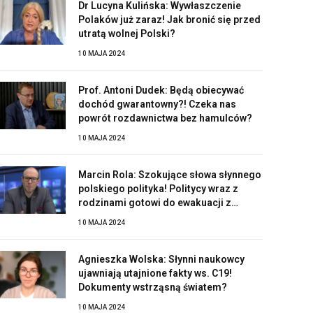
Dr Lucyna Kulińska: Wywłaszczenie
Polaków już zaraz! Jak bronić się przed
utratą wolnej Polski?
10 MAJA 2024
Prof. Antoni Dudek: Będą obiecywać
dochód gwarantowny?! Czeka nas
powrót rozdawnictwa bez hamulców?
10 MAJA 2024
Marcin Rola: Szokujące słowa słynnego
polskiego polityka! Politycy wraz z
rodzinami gotowi do ewakuacji z
Polski?!
10 MAJA 2024
Agnieszka Wolska: Słynni naukowcy
ujawniają utajnione fakty ws. C19!
Dokumenty wstrząsną światem?
10 MAJA 2024