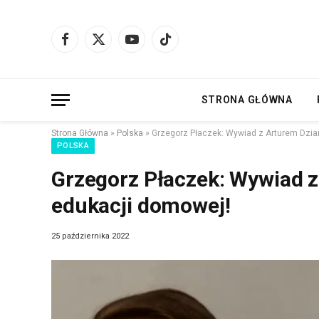
Facebook
X
YouTube
TikTok
(Twitter)
STRONA GŁÓWNA
Strona Główna
»
Polska
»
Grzegorz Płaczek: Wywiad z Arturem Dzi
POLSKA
Grzegorz Płaczek: Wywiad 
edukacji domowej!
25 października 2022