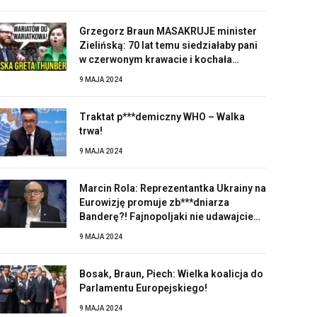
Grzegorz Braun MASAKRUJE minister
Zielińską: 70 lat temu siedziałaby pani
w czerwonym krawacie i kochała
Stalina!
9 MAJA 2024
Traktat p***demiczny WHO – Walka
trwa!
9 MAJA 2024
Marcin Rola: Reprezentantka Ukrainy na
Eurowizję promuje zb***dniarza
Banderę?! Fajnopoljaki nie udawajcie
zaskoczonych!
9 MAJA 2024
Bosak, Braun, Piech: Wielka koalicja do
Parlamentu Europejskiego!
9 MAJA 2024