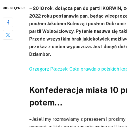
– 2018 rok, dołącza pan do partii KORWiN, 
UDOSTĘPNIJ!
2022 roku postanawia pan, będąc wiceprezes
posłem Jakubem Kuleszą i posłem Dobromir
partii Wolnościowcy. Pytanie nasuwa się tak
Przede wszystkim brak jakiekolwiek możliwośc
przekaz z siebie wypuszcza. Jest dosyć duż
Dziambor.
Grzegorz Płaczek: Cała prawda o polskich ko
Konfederacja miała 10 p
potem…
– Jeżeli my rozmawiamy z prezesem i prosimy 
moment, w którym się zaczęła wojna na Ukrain