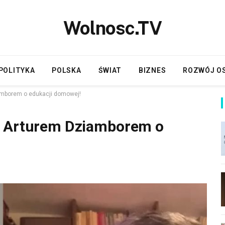
Wolnosc.TV
POLITYKA
POLSKA
ŚWIAT
BIZNES
ROZWÓJ O
amborem o edukacji domowej!
z Arturem Dziamborem o