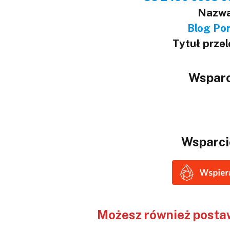
Nazwa
Blog Port
Tytuł prze
Wsparc
Wsparci
Możesz również postaw