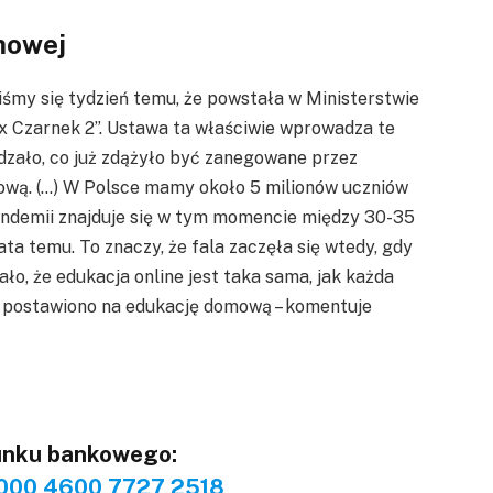
mowej
iśmy się tydzień temu, że powstała w Ministerstwie
ex Czarnek 2”. Ustawa ta właściwie wprowadza te
dzało, co już zdążyło być zanegowane przez
mową. (…) W Polsce mamy około 5 milionów uczniów
ndemii znajduje się w tym momencie między 30-35
lata temu. To znaczy, że fala zaczęła się wtedy, gdy
ło, że edukacja online jest taka sama, jak każda
y postawiono na edukację domową – komentuje
unku bankowego:
000 4600 7727 2518