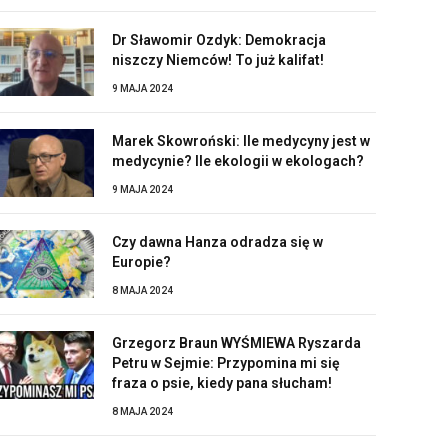
Dr Sławomir Ozdyk: Demokracja
niszczy Niemców! To już kalifat!
9 MAJA 2024
Marek Skowroński: Ile medycyny jest w
medycynie? Ile ekologii w ekologach?
9 MAJA 2024
Czy dawna Hanza odradza się w
Europie?
8 MAJA 2024
Grzegorz Braun WYŚMIEWA Ryszarda
Petru w Sejmie: Przypomina mi się
fraza o psie, kiedy pana słucham!
8 MAJA 2024