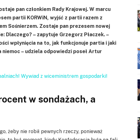
zostaje pan członkiem Rady Krajowej. W marcu
em partii KORWiN, wyjść z partii razem z
em Sośnierzem. Zostaje pan prezesem nowej
ie: Dlaczego? – zapytuje Grzegorz Płaczek. –
i wpłynięcia na to, jak funkcjonuje partia i jaki
a niemoc – udziela odpowiedzi poseł Artur
palniach! Wywiad z wiceministrem gospodarki!
rocent w sondażach, a
go, żeby nie robił pewnych rzeczy, ponieważ
ie, to był moment, kiedy Konfederacja była na fali