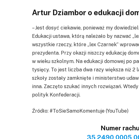
Artur Dziambor o edukacji do
– Jest dosyć ciekawie, ponieważ my dowiedziel
Edukacji ustawa, którą należało by nazwać „l
wszystkie rzeczy, które „lex Czarnek” wprowa
prezydenta. Przy okazji niszczy edukację do
w wieku szkolnym. Na edukacji domowej po pa
tysięcy. To jest liczba dwa razy większa niż 2 
szkoły zostały zamknięte i ministerstwo udawa
inna. Zaczęto szukać innych rozwiązań. Wted
polityk Konfederacji.
Źródło: #ToSieSamoKomentuje (YouTube)
Numer rach
35 2490 0005 0