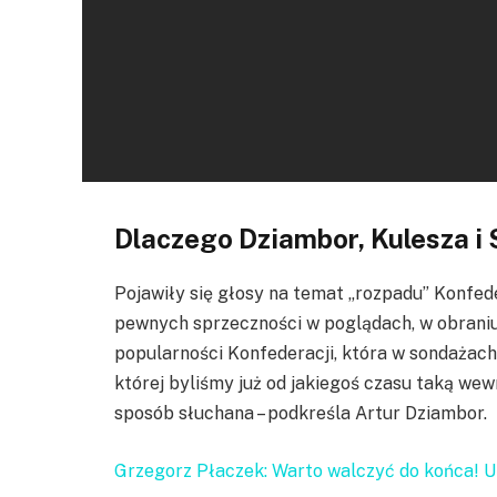
Dlaczego Dziambor, Kulesza i 
Pojawiły się głosy na temat „rozpadu” Konfeder
pewnych sprzeczności w poglądach, w obraniu k
popularności Konfederacji, która w sondażach
której byliśmy już od jakiegoś czasu taką wew
sposób słuchana – podkreśla Artur Dziambor.
Grzegorz Płaczek: Warto walczyć do końca! U