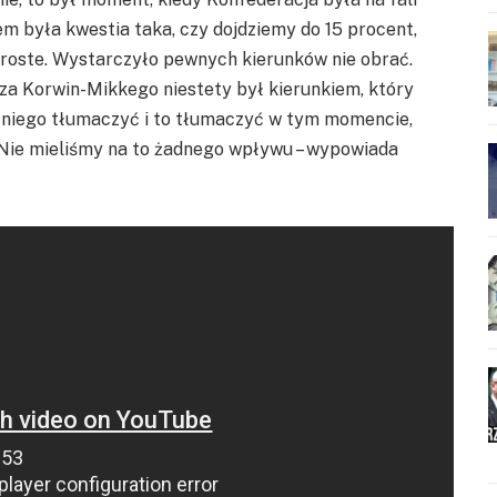
em była kwestia taka, czy dojdziemy do 15 procent,
proste. Wystarczyło pewnych kierunków nie obrać.
sza Korwin-Mikkego niestety był kierunkiem, który
a niego tłumaczyć i to tłumaczyć w tym momencie,
. Nie mieliśmy na to żadnego wpływu – wypowiada