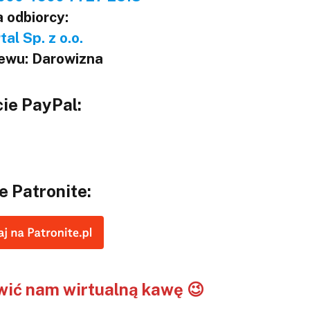
 odbiorcy:
al Sp. z o.o.
lewu: Darowizna
ie PayPal:
e Patronite:
ić nam wirtualną kawę 😉