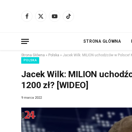
Facebook
X
YouTube
TikTok
(Twitter)
STRONA GŁÓWNA
Strona Główna
»
Polska
»
Jacek Wilk: MILION uchodźców w Polsce! 
POLSKA
Jacek Wilk: MILION uchodźc
1200 zł? [WIDEO]
9 marca 2022