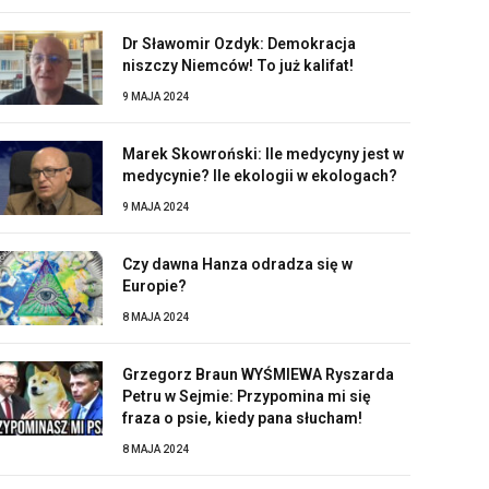
Dr Sławomir Ozdyk: Demokracja
niszczy Niemców! To już kalifat!
9 MAJA 2024
Marek Skowroński: Ile medycyny jest w
medycynie? Ile ekologii w ekologach?
9 MAJA 2024
Czy dawna Hanza odradza się w
Europie?
8 MAJA 2024
Grzegorz Braun WYŚMIEWA Ryszarda
Petru w Sejmie: Przypomina mi się
fraza o psie, kiedy pana słucham!
8 MAJA 2024