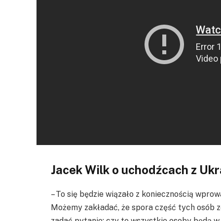
Jacek Wilk o uchodźcach z Ukr
– To się będzie wiązało z koniecznością wprow
Możemy zakładać, że spora część tych osób z
zadać pytanie: czy te wszystkie osoby będą w 