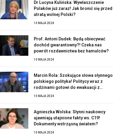
Dr Lucyna Kulińska: Wywłaszczenie
Polaków już zaraz! Jak bronić się przed
utratą wolnej Polski?
10 MAJA 2024
Prof. Antoni Dudek: Będą obiecywać
dochód gwarantowny?! Czeka nas
powrót rozdawnictwa bez hamulców?
10 MAJA 2024
Marcin Rola: Szokujące słowa słynnego
polskiego polityka! Politycy wraz z
rodzinami gotowi do ewakuacji z
Polski?!
10 MAJA 2024
Agnieszka Wolska: Słynni naukowcy
ujawniają utajnione fakty ws. C19!
Dokumenty wstrząsną światem?
10 MAJA 2024