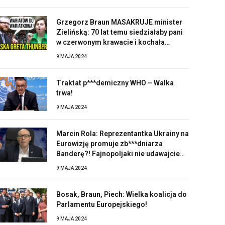
Grzegorz Braun MASAKRUJE minister
Zielińską: 70 lat temu siedziałaby pani
w czerwonym krawacie i kochała
Stalina!
9 MAJA 2024
Traktat p***demiczny WHO – Walka
trwa!
9 MAJA 2024
Marcin Rola: Reprezentantka Ukrainy na
Eurowizję promuje zb***dniarza
Banderę?! Fajnopoljaki nie udawajcie
zaskoczonych!
9 MAJA 2024
Bosak, Braun, Piech: Wielka koalicja do
Parlamentu Europejskiego!
9 MAJA 2024