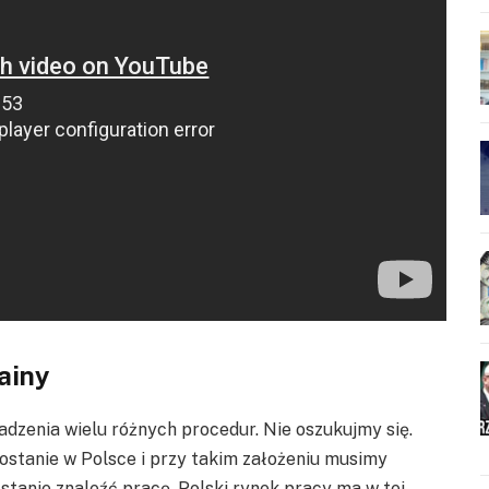
ainy
adzenia wielu różnych procedur. Nie oszukujmy się.
ostanie w Polsce i przy takim założeniu musimy
stanie znaleźć pracę. Polski rynek pracy ma w tej