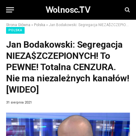
Wolnosc.TV
Strona Główna
»
Polska
»
Jan Bodakowski: Segregacja NIEZA$ZCZEPIONYCH! To PEWNE! Totalna CENZURA. Nie ma niezależnych kanałów! [WIDEO]
POLSKA
Jan Bodakowski: Segregacja
NIEZA$ZCZEPIONYCH! To
PEWNE! Totalna CENZURA.
Nie ma niezależnych kanałów!
[WIDEO]
31 sierpnia 2021