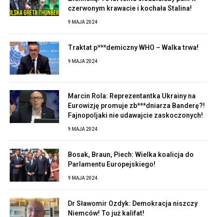
czerwonym krawacie i kochała Stalina!
9 MAJA 2024
Traktat p***demiczny WHO – Walka trwa!
9 MAJA 2024
Marcin Rola: Reprezentantka Ukrainy na
Eurowizję promuje zb***dniarza Banderę?!
Fajnopoljaki nie udawajcie zaskoczonych!
9 MAJA 2024
Bosak, Braun, Piech: Wielka koalicja do
Parlamentu Europejskiego!
9 MAJA 2024
Dr Sławomir Ozdyk: Demokracja niszczy
Niemców! To już kalifat!