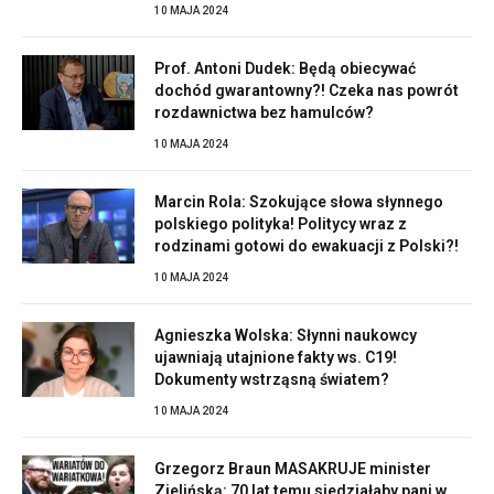
10 MAJA 2024
Prof. Antoni Dudek: Będą obiecywać
dochód gwarantowny?! Czeka nas powrót
rozdawnictwa bez hamulców?
10 MAJA 2024
Marcin Rola: Szokujące słowa słynnego
polskiego polityka! Politycy wraz z
rodzinami gotowi do ewakuacji z Polski?!
10 MAJA 2024
Agnieszka Wolska: Słynni naukowcy
ujawniają utajnione fakty ws. C19!
Dokumenty wstrząsną światem?
10 MAJA 2024
Grzegorz Braun MASAKRUJE minister
Zielińską: 70 lat temu siedziałaby pani w