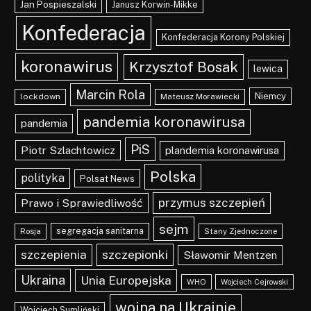
Jan Pospieszalski
Janusz Korwin-Mikke
Konfederacja
Konfederacja Korony Polskiej
koronawirus
Krzysztof Bosak
lewica
Marcin Rola
Niemcy
lockdown
Mateusz Morawiecki
pandemia koronawirusa
pandemia
PiS
Piotr Szlachtowicz
plandemia koronawirusa
Polska
polityka
Polsat News
przymus szczepień
Prawo i Sprawiedliwość
sejm
segregacja sanitarna
Rosja
Stany Zjednoczone
szczepionki
szczepienia
Sławomir Mentzen
Ukraina
Unia Europejska
WHO
Wojciech Cejrowski
wojna na Ukrainie
Wojciech Sumliński