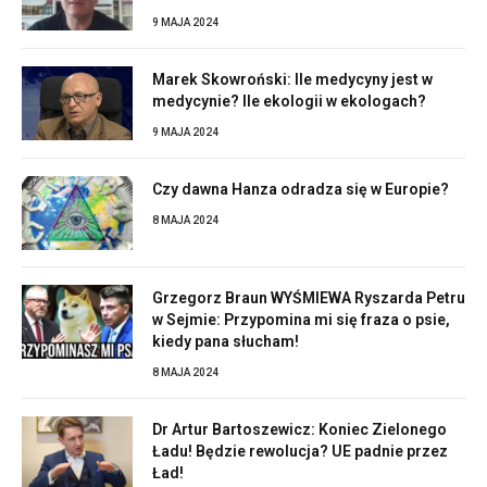
9 MAJA 2024
Marek Skowroński: Ile medycyny jest w
medycynie? Ile ekologii w ekologach?
9 MAJA 2024
Czy dawna Hanza odradza się w Europie?
8 MAJA 2024
Grzegorz Braun WYŚMIEWA Ryszarda Petru
w Sejmie: Przypomina mi się fraza o psie,
kiedy pana słucham!
8 MAJA 2024
Dr Artur Bartoszewicz: Koniec Zielonego
Ładu! Będzie rewolucja? UE padnie przez
Ład!