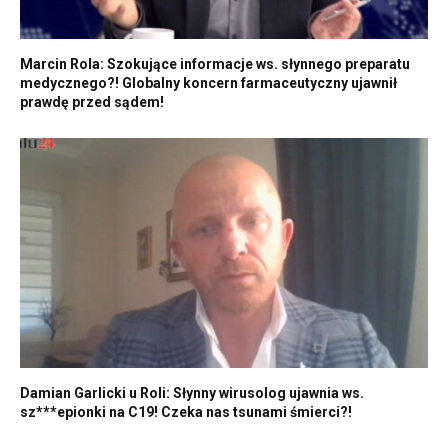
Marcin Rola: Szokujące informacje ws. słynnego preparatu
medycznego?! Globalny koncern farmaceutyczny ujawnił
prawdę przed sądem!
Damian Garlicki u Roli: Słynny wirusolog ujawnia ws.
sz***epionki na C19! Czeka nas tsunami śmierci?!