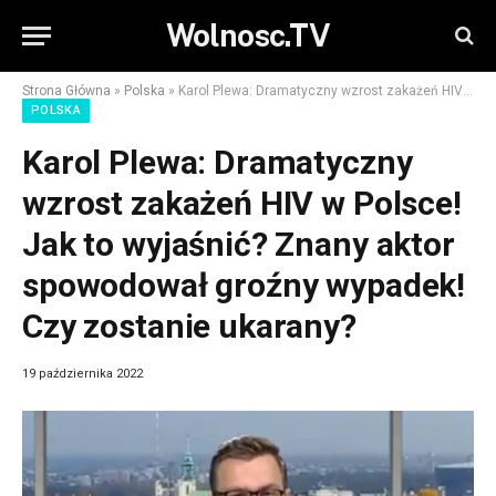
Wolnosc.TV
Strona Główna
»
Polska
»
Karol Plewa: Dramatyczny wzrost zakażeń HIV w Polsce! Jak to wyjaśnić? Znany aktor spowodował groźny wypadek! Czy zostanie ukarany?
POLSKA
Karol Plewa: Dramatyczny
wzrost zakażeń HIV w Polsce!
Jak to wyjaśnić? Znany aktor
spowodował groźny wypadek!
Czy zostanie ukarany?
19 października 2022