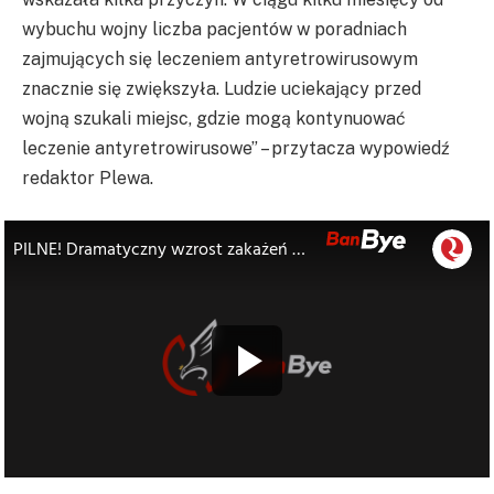
wybuchu wojny liczba pacjentów w poradniach
zajmujących się leczeniem antyretrowirusowym
znacznie się zwiększyła. Ludzie uciekający przed
wojną szukali miejsc, gdzie mogą kontynuować
leczenie antyretrowirusowe” – przytacza wypowiedź
redaktor Plewa.