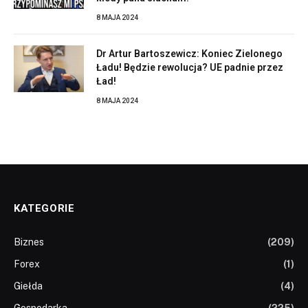
8 MAJA 2024
Dr Artur Bartoszewicz: Koniec Zielonego
Ładu! Będzie rewolucja? UE padnie przez
Ład!
8 MAJA 2024
KATEGORIE
Biznes
(209)
Forex
(1)
Giełda
(4)
Gospodarka
(225)