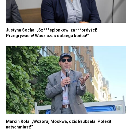
Justyna Socha: „Sz***epionkowi za***ordyści!
Przegrywacie! Wasz czas dobiega końca!”
Marcin Rola: „Wczoraj Moskwa, dziś Bruksela! Polexit
natychmiast!”