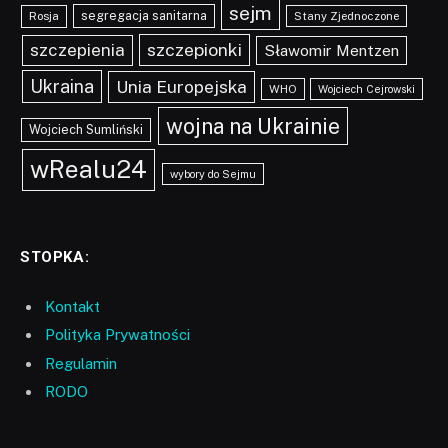
sejm
segregacja sanitarna
Rosja
Stany Zjednoczone
szczepionki
szczepienia
Sławomir Mentzen
Ukraina
Unia Europejska
WHO
Wojciech Cejrowski
wojna na Ukrainie
Wojciech Sumliński
wRealu24
wybory do Sejmu
STOPKA:
Kontakt
Polityka Prywatności
Regulamin
RODO