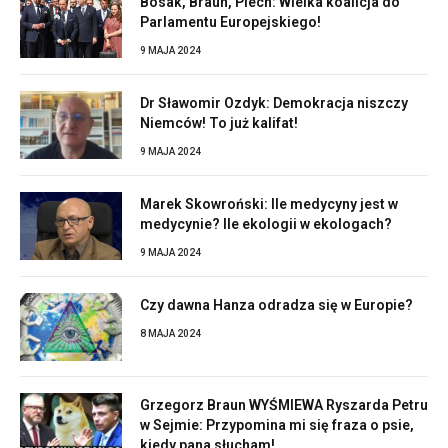
Bosak, Braun, Piech: Wielka koalicja do
Parlamentu Europejskiego!
9 MAJA 2024
Dr Sławomir Ozdyk: Demokracja niszczy
Niemców! To już kalifat!
9 MAJA 2024
Marek Skowroński: Ile medycyny jest w
medycynie? Ile ekologii w ekologach?
9 MAJA 2024
Czy dawna Hanza odradza się w Europie?
8 MAJA 2024
Grzegorz Braun WYŚMIEWA Ryszarda Petru
w Sejmie: Przypomina mi się fraza o psie,
kiedy pana słucham!