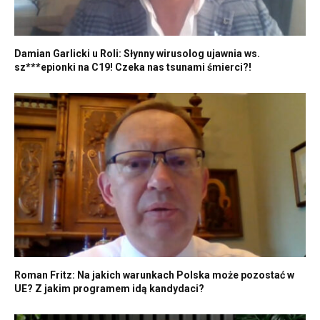
Damian Garlicki u Roli: Słynny wirusolog ujawnia ws.
sz***epionki na C19! Czeka nas tsunami śmierci?!
Roman Fritz: Na jakich warunkach Polska może pozostać w
UE? Z jakim programem idą kandydaci?