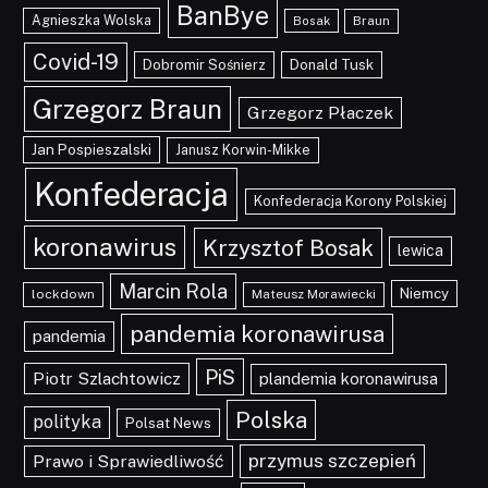
BanBye
Agnieszka Wolska
Braun
Bosak
Covid-19
Dobromir Sośnierz
Donald Tusk
Grzegorz Braun
Grzegorz Płaczek
Jan Pospieszalski
Janusz Korwin-Mikke
Konfederacja
Konfederacja Korony Polskiej
koronawirus
Krzysztof Bosak
lewica
Marcin Rola
Niemcy
lockdown
Mateusz Morawiecki
pandemia koronawirusa
pandemia
PiS
Piotr Szlachtowicz
plandemia koronawirusa
Polska
polityka
Polsat News
przymus szczepień
Prawo i Sprawiedliwość