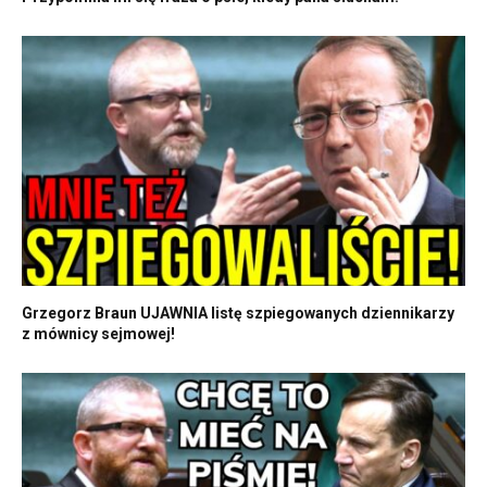
Grzegorz Braun UJAWNIA listę szpiegowanych dziennikarzy
z mównicy sejmowej!