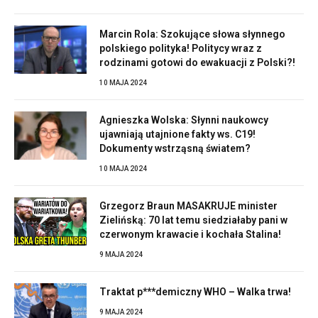
Marcin Rola: Szokujące słowa słynnego
polskiego polityka! Politycy wraz z
rodzinami gotowi do ewakuacji z Polski?!
10 MAJA 2024
Agnieszka Wolska: Słynni naukowcy
ujawniają utajnione fakty ws. C19!
Dokumenty wstrząsną światem?
10 MAJA 2024
Grzegorz Braun MASAKRUJE minister
Zielińską: 70 lat temu siedziałaby pani w
czerwonym krawacie i kochała Stalina!
9 MAJA 2024
Traktat p***demiczny WHO – Walka trwa!
9 MAJA 2024