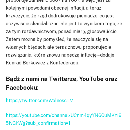
proponuje zamienić 500+ na 700+, a więc jest za
kolejnymi powodami obecnej inflacji, a teraz
krzyczycie, że rząd dodrukowuje pieniądze, co jest
oczywiście skandaliczne, ale jest to wynikiem tego, że
za tym rozdawnictwem, ponad miarę, głosowaliście.
Zatem można by pomyśleć, że nauczycie się na
własnych błędach, ale teraz znowu proponujecie
rozwiązania, które znowu napędzą inflację – dodaje
Konrad Berkowicz z Konfederacji.
Bądź z nami na Twitterze, YouTube oraz
Facebooku:
https://twitter.com/WolnoscTV
https://youtube.com/channel/UCnm4qyYN6OuMKYI9
5IvGhWg?sub_confirmation=1