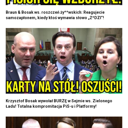
Braun & Bosak ws. roszczeń ży**wskich: Reagujecie
samozapłonem, kiedy ktoś wymawia słowo „Ż*DZI”!
Krzysztof Bosak wywołał BURZĘ w Sejmie ws. Zielonego
Ładu! Totalna kompromitacja PiS-u i Platformy!