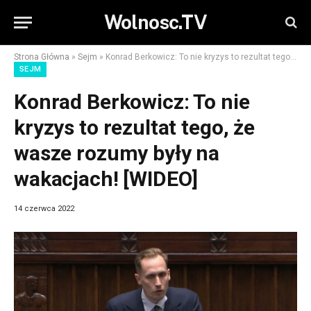
Wolnosc.TV
Strona Główna
»
Sejm
»
Konrad Berkowicz: To nie kryzys to rezultat tego, że wasze rozumy były na wakacjach! [WIDEO]
SEJM
Konrad Berkowicz: To nie
kryzys to rezultat tego, że
wasze rozumy były na
wakacjach! [WIDEO]
14 czerwca 2022