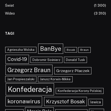
Świat
(1 300)
Wideo
(3 310)
TAGI
BanBye
Agnieszka Wolska
Braun
Bosak
Covid-19
Dobromir Sośnierz
Donald Tusk
Grzegorz Braun
Grzegorz Płaczek
Jan Pospieszalski
Janusz Korwin-Mikke
Konfederacja
Konfederacja Korony Polskiej
koronawirus
Krzysztof Bosak
lewica