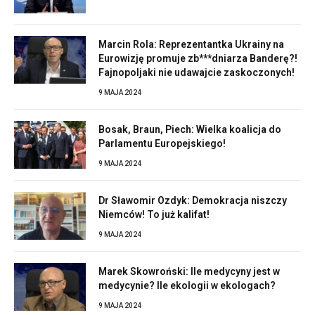
Marcin Rola: Reprezentantka Ukrainy na
Eurowizję promuje zb***dniarza Banderę?!
Fajnopoljaki nie udawajcie zaskoczonych!
9 MAJA 2024
Bosak, Braun, Piech: Wielka koalicja do
Parlamentu Europejskiego!
9 MAJA 2024
Dr Sławomir Ozdyk: Demokracja niszczy
Niemców! To już kalifat!
9 MAJA 2024
Marek Skowroński: Ile medycyny jest w
medycynie? Ile ekologii w ekologach?
9 MAJA 2024