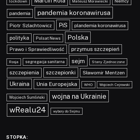
Marcin Rola
Niemcy
lockdown
Mateusz Morawiecki
pandemia koronawirusa
pandemia
PiS
Piotr Szlachtowicz
plandemia koronawirusa
Polska
polityka
Polsat News
przymus szczepień
Prawo i Sprawiedliwość
sejm
segregacja sanitarna
Rosja
Stany Zjednoczone
szczepionki
szczepienia
Sławomir Mentzen
Ukraina
Unia Europejska
WHO
Wojciech Cejrowski
wojna na Ukrainie
Wojciech Sumliński
wRealu24
wybory do Sejmu
STOPKA: