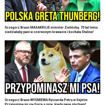
Grzegorz Braun MASAKRUJE minister Zielińską: 70 lat temu
siedziałaby pani w czerwonym krawacie i kochała Stalina!
Grzegorz Braun WYŚMIEWA Ryszarda Petru w Sejmie:
Przypomina mi się fraza o psie, kiedy pana słucham!