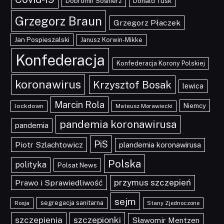
Dobromir Sośnierz
Donald Tusk
Grzegorz Braun
Grzegorz Płaczek
Jan Pospieszalski
Janusz Korwin-Mikke
Konfederacja
Konfederacja Korony Polskiej
koronawirus
Krzysztof Bosak
lewica
Marcin Rola
Niemcy
lockdown
Mateusz Morawiecki
pandemia koronawirusa
pandemia
PiS
Piotr Szlachtowicz
plandemia koronawirusa
Polska
polityka
Polsat News
przymus szczepień
Prawo i Sprawiedliwość
sejm
segregacja sanitarna
Rosja
Stany Zjednoczone
szczepionki
szczepienia
Sławomir Mentzen