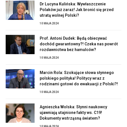
Dr Lucyna Kulińska: Wywłaszczenie
Polaków już zaraz! Jak bronić się przed
utratą wolnej Polski?
10 MAJA 2024
Prof. Antoni Dudek: Będą obiecywać
dochód gwarantowny?! Czeka nas powrót
rozdawnictwa bez hamulców?
10 MAJA 2024
Marcin Rola: Szokujące słowa słynnego
polskiego polityka! Politycy wraz z
rodzinami gotowi do ewakuacji z Polski?!
10 MAJA 2024
Agnieszka Wolska: Słynni naukowcy
ujawniają utajnione fakty ws. C19!
Dokumenty wstrząsną światem?
10 MAJA 2024