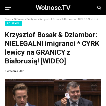
Wolnosc.TV
Strona Główna
»
Polityka
»
Krzysztof Bosak & Dziambor: NIELEGALNI imigranci * CYRK lewicy na GRANICY z Białorusią! [WIDEO]
POLITYKA
Krzysztof Bosak & Dziambor:
NIELEGALNI imigranci * CYRK
lewicy na GRANICY z
Białorusią! [WIDEO]
6 września 2021