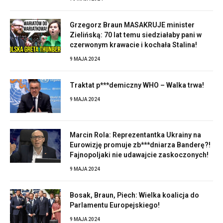
Grzegorz Braun MASAKRUJE minister
Zielińską: 70 lat temu siedziałaby pani w
czerwonym krawacie i kochała Stalina!
9 MAJA 2024
Traktat p***demiczny WHO – Walka trwa!
9 MAJA 2024
Marcin Rola: Reprezentantka Ukrainy na
Eurowizję promuje zb***dniarza Banderę?!
Fajnopoljaki nie udawajcie zaskoczonych!
9 MAJA 2024
Bosak, Braun, Piech: Wielka koalicja do
Parlamentu Europejskiego!
9 MAJA 2024