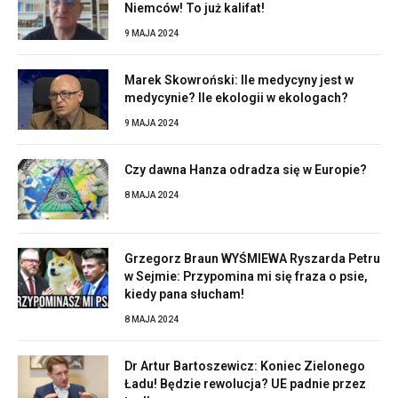
Niemców! To już kalifat!
9 MAJA 2024
Marek Skowroński: Ile medycyny jest w
medycynie? Ile ekologii w ekologach?
9 MAJA 2024
Czy dawna Hanza odradza się w Europie?
8 MAJA 2024
Grzegorz Braun WYŚMIEWA Ryszarda Petru
w Sejmie: Przypomina mi się fraza o psie,
kiedy pana słucham!
8 MAJA 2024
Dr Artur Bartoszewicz: Koniec Zielonego
Ładu! Będzie rewolucja? UE padnie przez