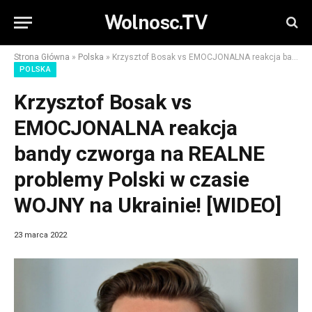
Wolnosc.TV
Strona Główna
»
Polska
»
Krzysztof Bosak vs EMOCJONALNA reakcja bandy czworga na REALNE problemy Polski w czasie WOJNY na Ukrainie! [WIDEO]
POLSKA
Krzysztof Bosak vs
EMOCJONALNA reakcja
bandy czworga na REALNE
problemy Polski w czasie
WOJNY na Ukrainie! [WIDEO]
23 marca 2022