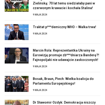
Zielińską: 70 lat temu siedziałaby pani w
czerwonym krawacie i kochała Stalina!
9 MAJA 2024
Traktat p***demiczny WHO – Walka trwa!
9 MAJA 2024
Marcin Rola: Reprezentantka Ukrainy na
Eurowizję promuje zb***dniarza Banderę?!
Fajnopoljaki nie udawajcie zaskoczonych!
9 MAJA 2024
Bosak, Braun, Piech: Wielka koalicja do
Parlamentu Europejskiego!
9 MAJA 2024
Dr Sławomir Ozdyk: Demokracja niszczy