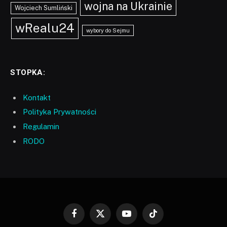
wojna na Ukrainie
Wojciech Sumliński
wRealu24
wybory do Sejmu
STOPKA:
Kontakt
Polityka Prywatności
Regulamin
RODO
Facebook
X
YouTube
TikTok