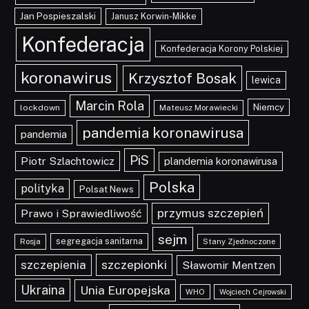
Jan Pospieszalski
Janusz Korwin-Mikke
Konfederacja
Konfederacja Korony Polskiej
koronawirus
Krzysztof Bosak
lewica
Marcin Rola
Niemcy
lockdown
Mateusz Morawiecki
pandemia koronawirusa
pandemia
PiS
Piotr Szlachtowicz
plandemia koronawirusa
Polska
polityka
Polsat News
przymus szczepień
Prawo i Sprawiedliwość
sejm
segregacja sanitarna
Rosja
Stany Zjednoczone
szczepionki
szczepienia
Sławomir Mentzen
Ukraina
Unia Europejska
WHO
Wojciech Cejrowski