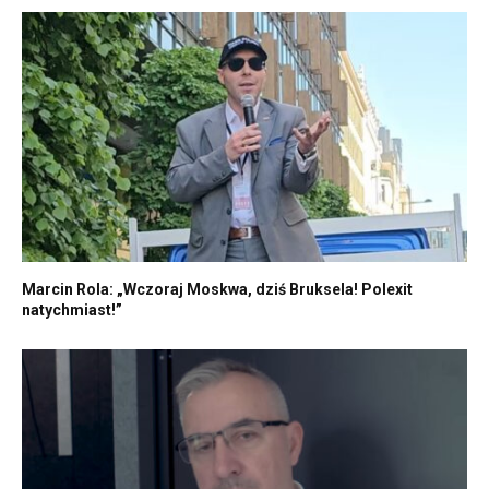
Marcin Rola: „Wczoraj Moskwa, dziś Bruksela! Polexit
natychmiast!”