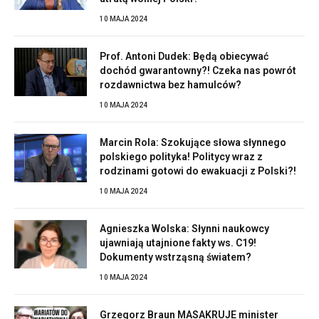
10 MAJA 2024
Prof. Antoni Dudek: Będą obiecywać
dochód gwarantowny?! Czeka nas powrót
rozdawnictwa bez hamulców?
10 MAJA 2024
Marcin Rola: Szokujące słowa słynnego
polskiego polityka! Politycy wraz z
rodzinami gotowi do ewakuacji z Polski?!
10 MAJA 2024
Agnieszka Wolska: Słynni naukowcy
ujawniają utajnione fakty ws. C19!
Dokumenty wstrząsną światem?
10 MAJA 2024
Grzegorz Braun MASAKRUJE minister