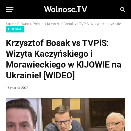
Wolnosc.TV
Strona Główna
»
Polska
»
Krzysztof Bosak vs TVPiS: Wizyta Kaczyńskiego i Morawieckiego w KIJOWIE na Ukrainie! [WIDEO]
POLSKA
Krzysztof Bosak vs TVPiS:
Wizyta Kaczyńskiego i
Morawieckiego w KIJOWIE na
Ukrainie! [WIDEO]
16 marca 2022