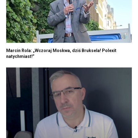
Marcin Rola: „Wczoraj Moskwa, dziś Bruksela! Polexit
natychmiast!”