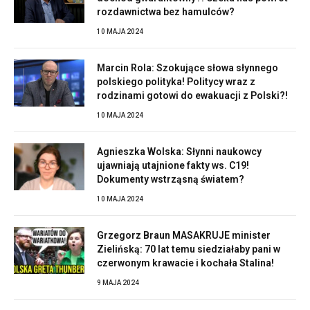
rozdawnictwa bez hamulców?
10 MAJA 2024
Marcin Rola: Szokujące słowa słynnego
polskiego polityka! Politycy wraz z
rodzinami gotowi do ewakuacji z Polski?!
10 MAJA 2024
Agnieszka Wolska: Słynni naukowcy
ujawniają utajnione fakty ws. C19!
Dokumenty wstrząsną światem?
10 MAJA 2024
Grzegorz Braun MASAKRUJE minister
Zielińską: 70 lat temu siedziałaby pani w
czerwonym krawacie i kochała Stalina!
9 MAJA 2024