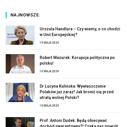
NAJNOWSZE:
Urszula Handlura – Czy wiemy, o co chodzi
w Unii Europejskiej?
10 MAJA 2024
Robert Mazurek: Korupcja polityczna po
polsku!
10 MAJA 2024
Dr Lucyna Kulińska: Wywłaszczenie
Polaków już zaraz! Jak bronić się przed
utratą wolnej Polski?
10 MAJA 2024
Prof. Antoni Dudek: Będą obiecywać
dochód gwarantowny?! Czeka nas powrót