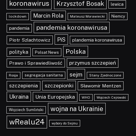
koronawirus
Krzysztof Bosak
lewica
Marcin Rola
Niemcy
lockdown
Mateusz Morawiecki
pandemia koronawirusa
pandemia
PiS
Piotr Szlachtowicz
plandemia koronawirusa
Polska
polityka
Polsat News
przymus szczepień
Prawo i Sprawiedliwość
sejm
segregacja sanitarna
Rosja
Stany Zjednoczone
szczepionki
szczepienia
Sławomir Mentzen
Ukraina
Unia Europejska
WHO
Wojciech Cejrowski
wojna na Ukrainie
Wojciech Sumliński
wRealu24
wybory do Sejmu