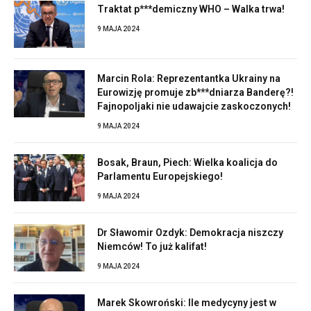
Traktat p***demiczny WHO – Walka trwa!
9 MAJA 2024
Marcin Rola: Reprezentantka Ukrainy na
Eurowizję promuje zb***dniarza Banderę?!
Fajnopoljaki nie udawajcie zaskoczonych!
9 MAJA 2024
Bosak, Braun, Piech: Wielka koalicja do
Parlamentu Europejskiego!
9 MAJA 2024
Dr Sławomir Ozdyk: Demokracja niszczy
Niemców! To już kalifat!
9 MAJA 2024
Marek Skowroński: Ile medycyny jest w