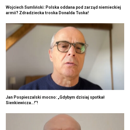
Wojciech Sumliński: Polska oddana pod zarząd niemieckiej
armii? Zdradziecka troska Donalda Tuska!
Jan Pospieszalski mocno: „Gdybym dzisiaj spotkał
Sienkiewicza…!”!