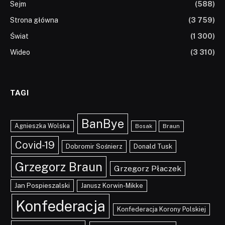
Sejm
(588)
Strona główna
(3 759)
Świat
(1 300)
Wideo
(3 310)
TAGI
BanBye
Agnieszka Wolska
Braun
Bosak
Covid-19
Dobromir Sośnierz
Donald Tusk
Grzegorz Braun
Grzegorz Płaczek
Jan Pospieszalski
Janusz Korwin-Mikke
Konfederacja
Konfederacja Korony Polskiej