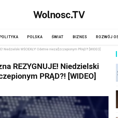
Wolnosc.TV
POLITYKA
POLSKA
ŚWIAT
BIZNES
ROZWÓJ O
 Niedzielski WŚCIEKŁY! Odetnie nieza$zczepionym PRĄD?! [WIDEO]
na REZYGNUJE! Niedzielski
zczepionym PRĄD?! [WIDEO]