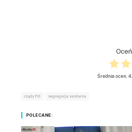
Oceń
Średnia ocen.
4
rządy PiS
segregacja sanitarna
POLECANE: