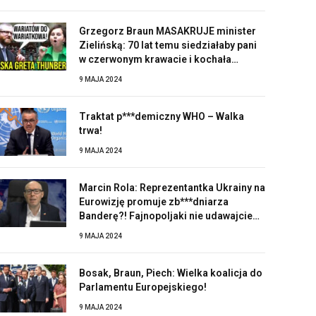
Grzegorz Braun MASAKRUJE minister
Zielińską: 70 lat temu siedziałaby pani
w czerwonym krawacie i kochała
Stalina!
9 MAJA 2024
Traktat p***demiczny WHO – Walka
trwa!
9 MAJA 2024
Marcin Rola: Reprezentantka Ukrainy na
Eurowizję promuje zb***dniarza
Banderę?! Fajnopoljaki nie udawajcie
zaskoczonych!
9 MAJA 2024
Bosak, Braun, Piech: Wielka koalicja do
Parlamentu Europejskiego!
9 MAJA 2024