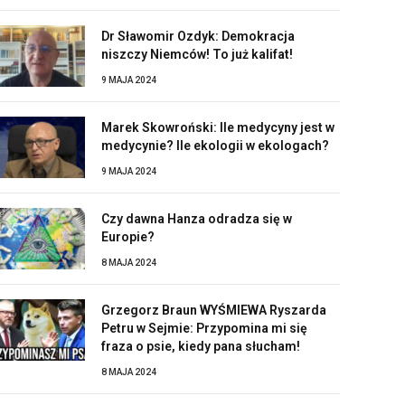
Dr Sławomir Ozdyk: Demokracja
niszczy Niemców! To już kalifat!
9 MAJA 2024
Marek Skowroński: Ile medycyny jest w
medycynie? Ile ekologii w ekologach?
9 MAJA 2024
Czy dawna Hanza odradza się w
Europie?
8 MAJA 2024
Grzegorz Braun WYŚMIEWA Ryszarda
Petru w Sejmie: Przypomina mi się
fraza o psie, kiedy pana słucham!
8 MAJA 2024