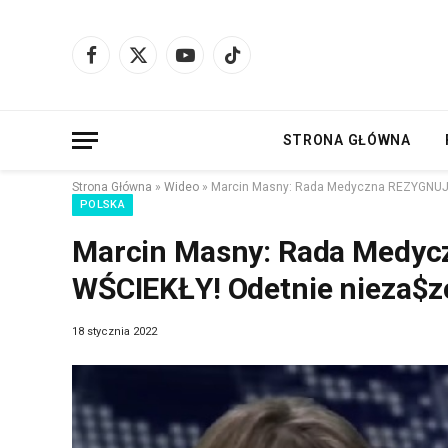
Facebook
X
YouTube
TikTok
(Twitter)
STRONA GŁÓWNA
Strona Główna
»
Wideo
»
Marcin Masny: Rada Medyczna REZYGNUJE!
POLSKA
Marcin Masny: Rada Medycz
WŚCIEKŁY! Odetnie nieza$
18 stycznia 2022