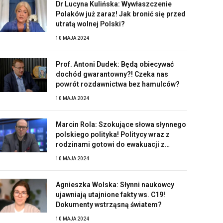
Dr Lucyna Kulińska: Wywłaszczenie
Polaków już zaraz! Jak bronić się przed
utratą wolnej Polski?
10 MAJA 2024
Prof. Antoni Dudek: Będą obiecywać
dochód gwarantowny?! Czeka nas
powrót rozdawnictwa bez hamulców?
10 MAJA 2024
Marcin Rola: Szokujące słowa słynnego
polskiego polityka! Politycy wraz z
rodzinami gotowi do ewakuacji z
Polski?!
10 MAJA 2024
Agnieszka Wolska: Słynni naukowcy
ujawniają utajnione fakty ws. C19!
Dokumenty wstrząsną światem?
10 MAJA 2024