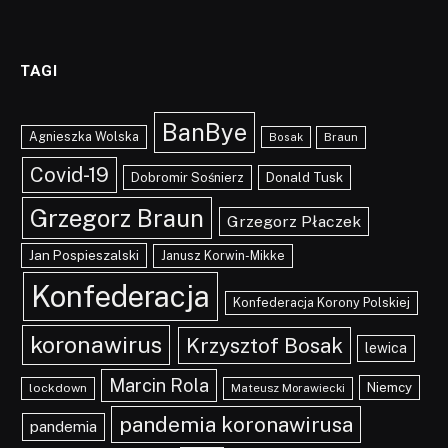
TAGI
BanBye
Agnieszka Wolska
Braun
Bosak
Covid-19
Dobromir Sośnierz
Donald Tusk
Grzegorz Braun
Grzegorz Płaczek
Jan Pospieszalski
Janusz Korwin-Mikke
Konfederacja
Konfederacja Korony Polskiej
koronawirus
Krzysztof Bosak
lewica
Marcin Rola
Niemcy
lockdown
Mateusz Morawiecki
pandemia koronawirusa
pandemia