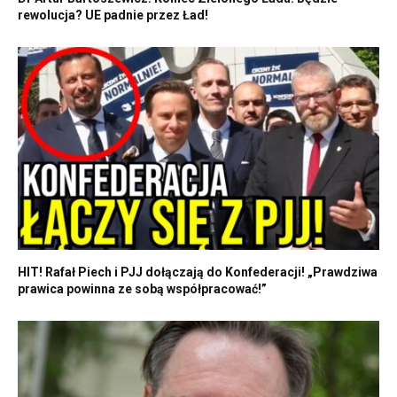
rewolucja? UE padnie przez Ład!
HIT! Rafał Piech i PJJ dołączają do Konfederacji! „Prawdziwa
prawica powinna ze sobą współpracować!”