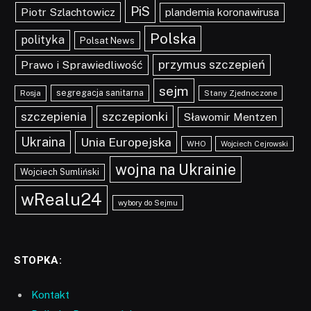
PiS
Piotr Szlachtowicz
plandemia koronawirusa
Polska
polityka
Polsat News
przymus szczepień
Prawo i Sprawiedliwość
sejm
segregacja sanitarna
Rosja
Stany Zjednoczone
szczepionki
szczepienia
Sławomir Mentzen
Ukraina
Unia Europejska
WHO
Wojciech Cejrowski
wojna na Ukrainie
Wojciech Sumliński
wRealu24
wybory do Sejmu
STOPKA:
Kontakt