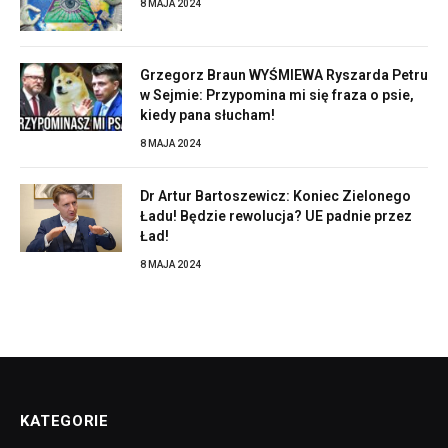
8 MAJA 2024
Grzegorz Braun WYŚMIEWA Ryszarda Petru
w Sejmie: Przypomina mi się fraza o psie,
kiedy pana słucham!
8 MAJA 2024
Dr Artur Bartoszewicz: Koniec Zielonego
Ładu! Będzie rewolucja? UE padnie przez
Ład!
8 MAJA 2024
KATEGORIE