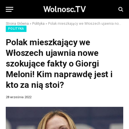
Wolnosc.TV
Strona Główna
»
Polityka
»
Polak mieszkający we Włoszech ujawnia nowe szokujące fakty o Giorgi Meloni! Kim naprawdę jest i kto za nią stoi?
POLITYKA
Polak mieszkający we
Włoszech ujawnia nowe
szokujące fakty o Giorgi
Meloni! Kim naprawdę jest i
kto za nią stoi?
28 września 2022