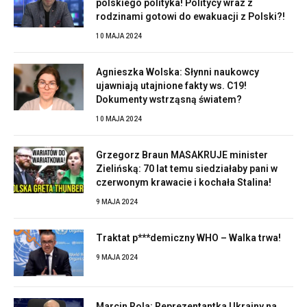
polskiego polityka! Politycy wraz z
rodzinami gotowi do ewakuacji z Polski?!
10 MAJA 2024
Agnieszka Wolska: Słynni naukowcy
ujawniają utajnione fakty ws. C19!
Dokumenty wstrząsną światem?
10 MAJA 2024
Grzegorz Braun MASAKRUJE minister
Zielińską: 70 lat temu siedziałaby pani w
czerwonym krawacie i kochała Stalina!
9 MAJA 2024
Traktat p***demiczny WHO – Walka trwa!
9 MAJA 2024
Marcin Rola: Reprezentantka Ukrainy na