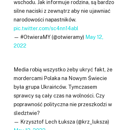
wschodu. Jak informuje rodzina, są bardzo
silne naciski z zewnątrz aby nie ujawniać
narodowości napastników.
pic.twitter.com/sc4nn14abl
— #OtwieraMY (@otwieramy)
May 12,
2022
Media robią wszystko żeby ukryć fakt, że
mordercami Polaka na Nowym Świecie
była grupa Ukraińców. Tymczasem
sprawcy są cały czas na wolności. Czy
poprawność polityczna nie przeszkodzi w
śledztwie?
— Krzysztof Lech Łuksza (@krz_luksza)