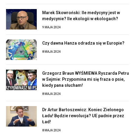
Marek Skowroński: Ile medycyny jest w
medycynie? Ile ekologii w ekologach?
9 MAJA 2024
Czy dawna Hanza odradza się w Europie?
8 MAJA 2024
Grzegorz Braun WYŚMIEWA Ryszarda Petru
w Sejmie: Przypomina mi się fraza o psie,
kiedy pana słucham!
8 MAJA 2024
Dr Artur Bartoszewicz: Koniec Zielonego
Ładu! Będzie rewolucja? UE padnie przez
Ład!
8 MAJA 2024