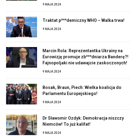
9 MAJA 2024
Traktat p***demiczny WHO – Walka trwa!
9 MAJA 2024
Marcin Rola: Reprezentantka Ukrainy na
Eurowizję promuje zb***dniarza Banderę?!
Fajnopoljaki nie udawajcie zaskoczonych!
9 MAJA 2024
Bosak, Braun, Piech: Wielka koalicja do
Parlamentu Europejskiego!
9 MAJA 2024
Dr Sławomir Ozdyk: Demokracja niszczy
Niemców! To już kalifat!
9 MAJA 2024