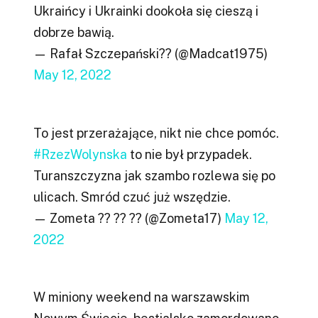
Ukraińcy i Ukrainki dookoła się cieszą i
dobrze bawią.
— Rafał Szczepański?? (@Madcat1975)
May 12, 2022
To jest przerażające, nikt nie chce pomóc.
#RzezWolynska
to nie był przypadek.
Turanszczyzna jak szambo rozlewa się po
ulicach. Smród czuć już wszędzie.
— Zometa ?? ?? ?? (@Zometa17)
May 12,
2022
W miniony weekend na warszawskim