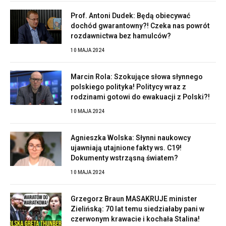
Prof. Antoni Dudek: Będą obiecywać
dochód gwarantowny?! Czeka nas powrót
rozdawnictwa bez hamulców?
10 MAJA 2024
Marcin Rola: Szokujące słowa słynnego
polskiego polityka! Politycy wraz z
rodzinami gotowi do ewakuacji z Polski?!
10 MAJA 2024
Agnieszka Wolska: Słynni naukowcy
ujawniają utajnione fakty ws. C19!
Dokumenty wstrząsną światem?
10 MAJA 2024
Grzegorz Braun MASAKRUJE minister
Zielińską: 70 lat temu siedziałaby pani w
czerwonym krawacie i kochała Stalina!