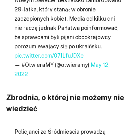
Nowym Świecie, bestialsko zamordowano
29-latka, który stanął w obronie
zaczepionych kobiet. Media od kilku dni
nie raczą jednak Państwa poinformować,
że sprawcami byli pijani obcokrajowcy
porozumiewający się po ukraińsku.
pic.twitter.com/07ILfuJDXe
— #OtwieraMY (@otwieramy)
May 12,
2022
Zbrodnia, o której nie możemy nie
wiedzieć
Policjanci ze Śródmieścia prowadzą