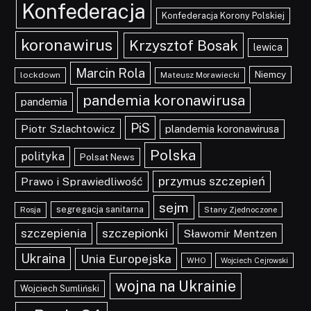
Konfederacja
Konfederacja Korony Polskiej
koronawirus
Krzysztof Bosak
lewica
Marcin Rola
Niemcy
lockdown
Mateusz Morawiecki
pandemia koronawirusa
pandemia
PiS
Piotr Szlachtowicz
plandemia koronawirusa
Polska
polityka
Polsat News
przymus szczepień
Prawo i Sprawiedliwość
sejm
segregacja sanitarna
Rosja
Stany Zjednoczone
szczepionki
szczepienia
Sławomir Mentzen
Ukraina
Unia Europejska
WHO
Wojciech Cejrowski
wojna na Ukrainie
Wojciech Sumliński