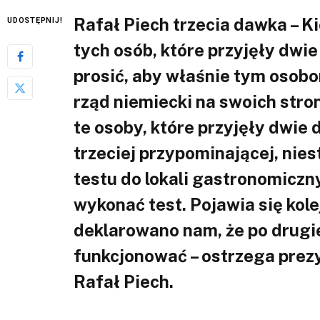
Rafał Piech trzecia dawka – K
UDOSTĘPNIJ!
tych osób, które przyjęły dwi
prosić, aby właśnie tym osobo
rząd niemiecki na swoich str
te osoby, które przyjęły dwie d
trzeciej przypominającej, nie
testu do lokali gastronomicz
wykonać test. Pojawia się kol
deklarowano nam, że po drugi
funkcjonować – ostrzega prez
Rafał Piech.