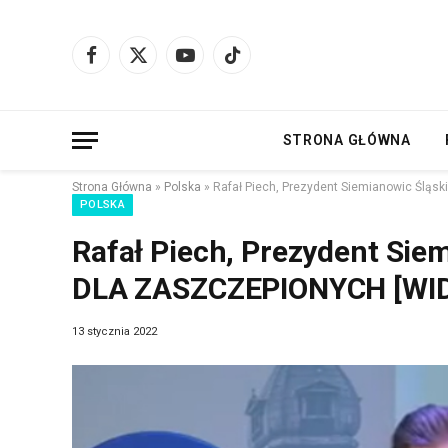
Facebook
X
YouTube
TikTok
(Twitter)
STRONA GŁÓWNA
Strona Główna
»
Polska
»
Rafał Piech, Prezydent Siemianowic Ślą
POLSKA
Rafał Piech, Prezydent Sie
DLA ZASZCZEPIONYCH [WI
13 stycznia 2022