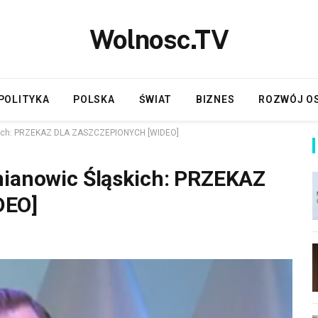
Wolnosc.TV
POLITYKA
POLSKA
ŚWIAT
BIZNES
ROZWÓJ O
skich: PRZEKAZ DLA ZASZCZEPIONYCH [WIDEO]
mianowic Śląskich: PRZEKAZ
DEO]