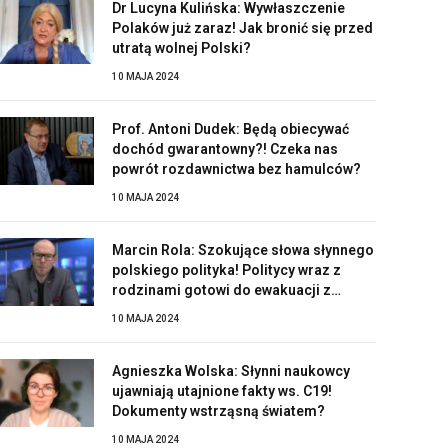
Dr Lucyna Kulińska: Wywłaszczenie
Polaków już zaraz! Jak bronić się przed
utratą wolnej Polski?
10 MAJA 2024
Prof. Antoni Dudek: Będą obiecywać
dochód gwarantowny?! Czeka nas
powrót rozdawnictwa bez hamulców?
10 MAJA 2024
Marcin Rola: Szokujące słowa słynnego
polskiego polityka! Politycy wraz z
rodzinami gotowi do ewakuacji z
Polski?!
10 MAJA 2024
Agnieszka Wolska: Słynni naukowcy
ujawniają utajnione fakty ws. C19!
Dokumenty wstrząsną światem?
10 MAJA 2024