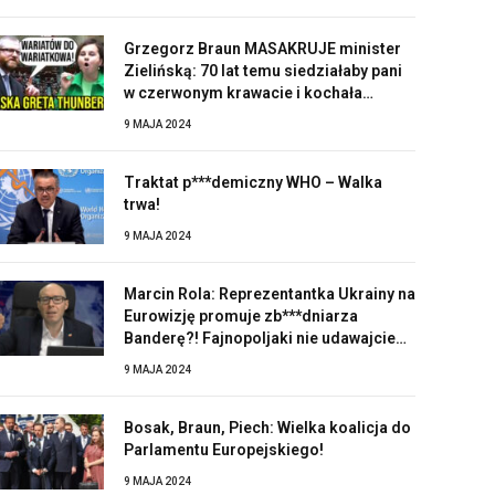
Grzegorz Braun MASAKRUJE minister
Zielińską: 70 lat temu siedziałaby pani
w czerwonym krawacie i kochała
Stalina!
9 MAJA 2024
Traktat p***demiczny WHO – Walka
trwa!
9 MAJA 2024
Marcin Rola: Reprezentantka Ukrainy na
Eurowizję promuje zb***dniarza
Banderę?! Fajnopoljaki nie udawajcie
zaskoczonych!
9 MAJA 2024
Bosak, Braun, Piech: Wielka koalicja do
Parlamentu Europejskiego!
9 MAJA 2024