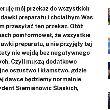
ieruję mój przekaz do wszystkich
e dawki preparatu i chciałbym Was
m przesyłać ten przekaz. Otóż
onach poinformował, że wszystkie
awki preparatu, a nie przyjęły tej
stety nie wejdą bez negatywnego
nych. Czyli muszą dodatkowo
ejne oszustwo i kłamstwo, gdzie
ej dawce będziemy normalnie
ydent Siemianowic Śląskich,