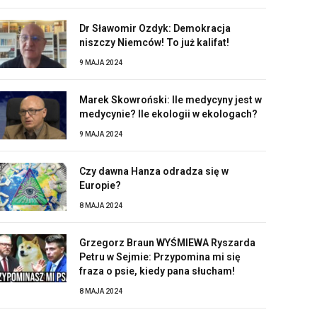
Dr Sławomir Ozdyk: Demokracja
niszczy Niemców! To już kalifat!
9 MAJA 2024
Marek Skowroński: Ile medycyny jest w
medycynie? Ile ekologii w ekologach?
9 MAJA 2024
Czy dawna Hanza odradza się w
Europie?
8 MAJA 2024
Grzegorz Braun WYŚMIEWA Ryszarda
Petru w Sejmie: Przypomina mi się
fraza o psie, kiedy pana słucham!
8 MAJA 2024