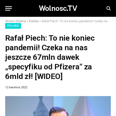
Wolnosc.TV
Strona Główna
»
Polska
»
Rafał Piech: To nie koniec pandemii! Czeka na nas jeszcze 67mln dawek „specyfiku od Pfizera” za 6mld zł! [WIDEO]
POLSKA
Rafał Piech: To nie koniec
pandemii! Czeka na nas
jeszcze 67mln dawek
„specyfiku od Pfizera” za
6mld zł! [WIDEO]
12 kwietnia 2022