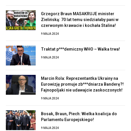
Grzegorz Braun MASAKRUJE minister
Zielińską: 70 lat temu siedziałaby pani w
czerwonym krawacie i kochała Stalina!
9 MAJA 2024
Traktat p***demiczny WHO – Walka trwa!
9 MAJA 2024
Marcin Rola: Reprezentantka Ukrainy na
Eurowizję promuje zb***dniarza Banderę?!
Fajnopoljaki nie udawajcie zaskoczonych!
9 MAJA 2024
Bosak, Braun, Piech: Wielka koalicja do
Parlamentu Europejskiego!
9 MAJA 2024