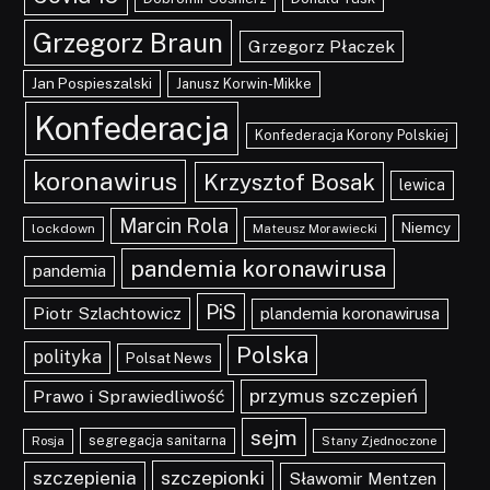
Grzegorz Braun
Grzegorz Płaczek
Jan Pospieszalski
Janusz Korwin-Mikke
Konfederacja
Konfederacja Korony Polskiej
koronawirus
Krzysztof Bosak
lewica
Marcin Rola
Niemcy
lockdown
Mateusz Morawiecki
pandemia koronawirusa
pandemia
PiS
Piotr Szlachtowicz
plandemia koronawirusa
Polska
polityka
Polsat News
przymus szczepień
Prawo i Sprawiedliwość
sejm
segregacja sanitarna
Rosja
Stany Zjednoczone
szczepionki
szczepienia
Sławomir Mentzen