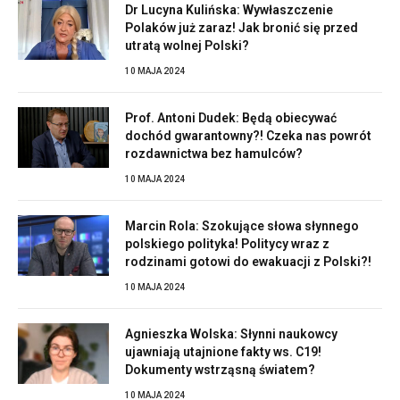
Dr Lucyna Kulińska: Wywłaszczenie
Polaków już zaraz! Jak bronić się przed
utratą wolnej Polski?
10 MAJA 2024
Prof. Antoni Dudek: Będą obiecywać
dochód gwarantowny?! Czeka nas powrót
rozdawnictwa bez hamulców?
10 MAJA 2024
Marcin Rola: Szokujące słowa słynnego
polskiego polityka! Politycy wraz z
rodzinami gotowi do ewakuacji z Polski?!
10 MAJA 2024
Agnieszka Wolska: Słynni naukowcy
ujawniają utajnione fakty ws. C19!
Dokumenty wstrząsną światem?
10 MAJA 2024