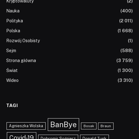
Kryptowaluty
(2)
Nauka
(400)
Polityka
(2 011)
Polska
(1 668)
Rozwój Osobisty
(1)
Sejm
(588)
Strona główna
(3 759)
Świat
(1 300)
Wideo
(3 310)
TAGI
BanBye
Agnieszka Wolska
Braun
Bosak
Covid-19
Dobromir Sośnierz
Donald Tusk