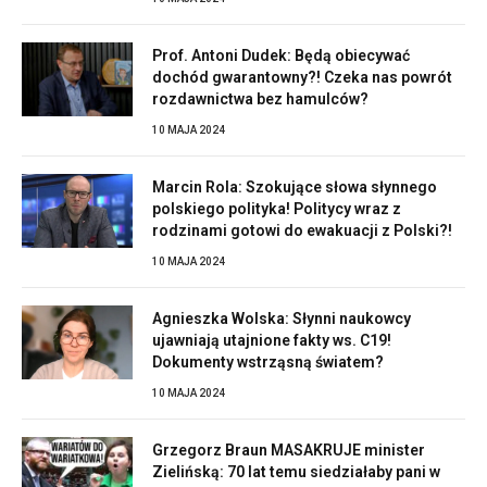
Prof. Antoni Dudek: Będą obiecywać
dochód gwarantowny?! Czeka nas powrót
rozdawnictwa bez hamulców?
10 MAJA 2024
Marcin Rola: Szokujące słowa słynnego
polskiego polityka! Politycy wraz z
rodzinami gotowi do ewakuacji z Polski?!
10 MAJA 2024
Agnieszka Wolska: Słynni naukowcy
ujawniają utajnione fakty ws. C19!
Dokumenty wstrząsną światem?
10 MAJA 2024
Grzegorz Braun MASAKRUJE minister
Zielińską: 70 lat temu siedziałaby pani w