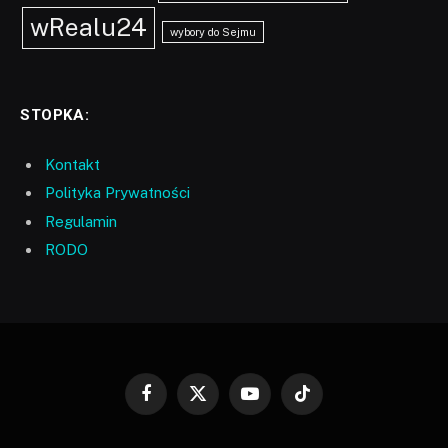
wRealu24
wybory do Sejmu
STOPKA:
Kontakt
Polityka Prywatności
Regulamin
RODO
Facebook
X
YouTube
TikTok
(Twitter)