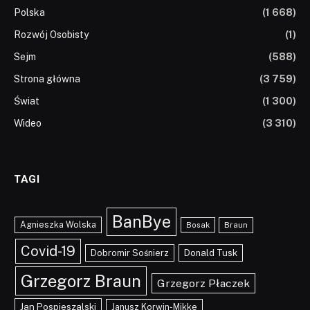
Polska
(1 668)
Rozwój Osobisty
(1)
Sejm
(588)
Strona główna
(3 759)
Świat
(1 300)
Wideo
(3 310)
TAGI
BanBye
Agnieszka Wolska
Braun
Bosak
Covid-19
Dobromir Sośnierz
Donald Tusk
Grzegorz Braun
Grzegorz Płaczek
Jan Pospieszalski
Janusz Korwin-Mikke