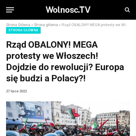
Wolnosc.TV
Strona Główna
»
Strona główna
»
Rząd OBALONY! MEGA protesty we Włoszech! Dojdzie do rewolucji? Europa się budzi a Polacy?!
STRONA GŁÓWNA
Rząd OBALONY! MEGA
protesty we Włoszech!
Dojdzie do rewolucji? Europa
się budzi a Polacy?!
27 lipca 2022