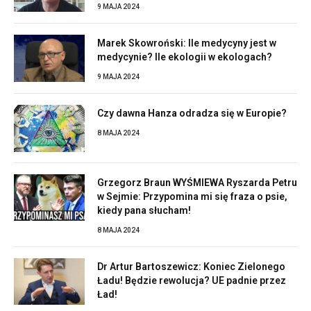
9 MAJA 2024
Marek Skowroński: Ile medycyny jest w
medycynie? Ile ekologii w ekologach?
9 MAJA 2024
Czy dawna Hanza odradza się w Europie?
8 MAJA 2024
Grzegorz Braun WYŚMIEWA Ryszarda Petru
w Sejmie: Przypomina mi się fraza o psie,
kiedy pana słucham!
8 MAJA 2024
Dr Artur Bartoszewicz: Koniec Zielonego
Ładu! Będzie rewolucja? UE padnie przez
Ład!