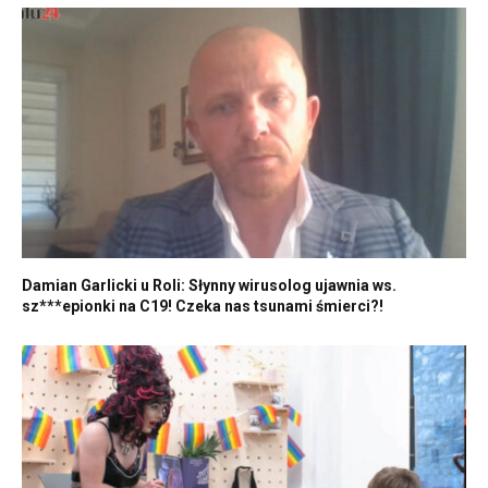
Damian Garlicki u Roli: Słynny wirusolog ujawnia ws.
sz***epionki na C19! Czeka nas tsunami śmierci?!