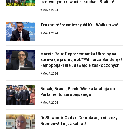
czerwonym krawacie i kochała Stalina!
9 MAJA 2024
Traktat p***demiczny WHO – Walka trwa!
9 MAJA 2024
Marcin Rola: Reprezentantka Ukrainy na
Eurowizję promuje zb***dniarza Banderę?!
Fajnopoljaki nie udawajcie zaskoczonych!
9 MAJA 2024
Bosak, Braun, Piech: Wielka koalicja do
Parlamentu Europejskiego!
9 MAJA 2024
Dr Sławomir Ozdyk: Demokracja niszczy
Niemców! To już kalifat!