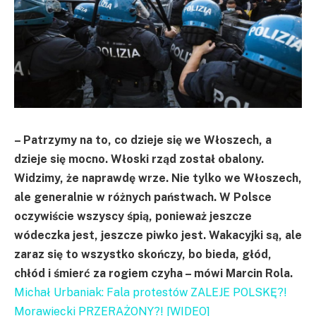
– Patrzymy na to, co dzieje się we Włoszech, a
dzieje się mocno. Włoski rząd został obalony.
Widzimy, że naprawdę wrze. Nie tylko we Włoszech,
ale generalnie w różnych państwach. W Polsce
oczywiście wszyscy śpią, ponieważ jeszcze
wódeczka jest, jeszcze piwko jest. Wakacyjki są, ale
zaraz się to wszystko skończy, bo bieda, głód,
chłód i śmierć za rogiem czyha – mówi Marcin Rola.
Michał Urbaniak: Fala protestów ZALEJE POLSKĘ?!
Morawiecki PRZERAŻONY?! [WIDEO]