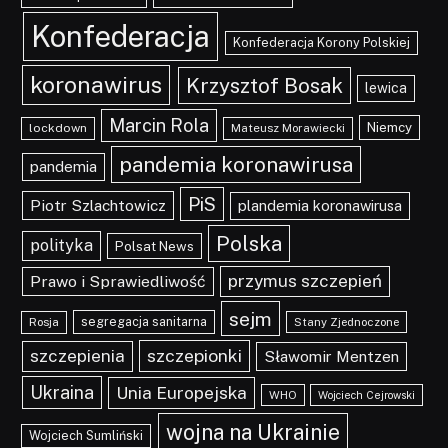
Konfederacja
Konfederacja Korony Polskiej
koronawirus
Krzysztof Bosak
lewica
Marcin Rola
Niemcy
lockdown
Mateusz Morawiecki
pandemia koronawirusa
pandemia
PiS
Piotr Szlachtowicz
plandemia koronawirusa
Polska
polityka
Polsat News
przymus szczepień
Prawo i Sprawiedliwość
sejm
segregacja sanitarna
Rosja
Stany Zjednoczone
szczepionki
szczepienia
Sławomir Mentzen
Ukraina
Unia Europejska
WHO
Wojciech Cejrowski
wojna na Ukrainie
Wojciech Sumliński