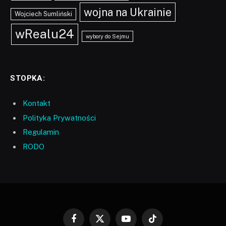
wojna na Ukrainie
Wojciech Sumliński
wRealu24
wybory do Sejmu
STOPKA:
Kontakt
Polityka Prywatności
Regulamin
RODO
Facebook
X
YouTube
TikTok