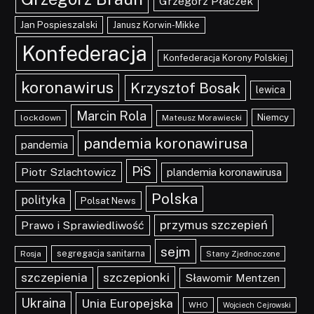
Grzegorz Płaczek
Jan Pospieszalski
Janusz Korwin-Mikke
Konfederacja
Konfederacja Korony Polskiej
koronawirus
Krzysztof Bosak
lewica
Marcin Rola
Niemcy
lockdown
Mateusz Morawiecki
pandemia koronawirusa
pandemia
PiS
Piotr Szlachtowicz
plandemia koronawirusa
Polska
polityka
Polsat News
przymus szczepień
Prawo i Sprawiedliwość
sejm
segregacja sanitarna
Rosja
Stany Zjednoczone
szczepionki
szczepienia
Sławomir Mentzen
Ukraina
Unia Europejska
WHO
Wojciech Cejrowski