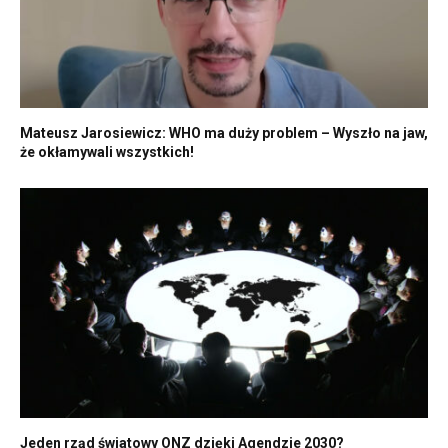
Mateusz Jarosiewicz: WHO ma duży problem – Wyszło na jaw,
że okłamywali wszystkich!
Jeden rząd światowy ONZ dzięki Agendzie 2030?