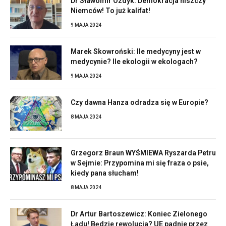
Dr Sławomir Ozdyk: Demokracja niszczy
Niemców! To już kalifat!
9 MAJA 2024
Marek Skowroński: Ile medycyny jest w
medycynie? Ile ekologii w ekologach?
9 MAJA 2024
Czy dawna Hanza odradza się w Europie?
8 MAJA 2024
Grzegorz Braun WYŚMIEWA Ryszarda Petru
w Sejmie: Przypomina mi się fraza o psie,
kiedy pana słucham!
8 MAJA 2024
Dr Artur Bartoszewicz: Koniec Zielonego
Ładu! Będzie rewolucja? UE padnie przez