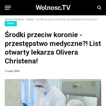
Wolnosc.TV
Strona Główna
»
Świat
»
Środki przeciw koronie -przestępstwo medyczne?! List otwarty lekarza Olivera Christena!
ŚWIAT
Środki przeciw koronie -
przestępstwo medyczne?! List
otwarty lekarza Olivera
Christena!
2 maja 2024