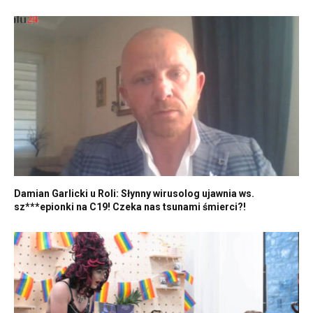
Damian Garlicki u Roli: Słynny wirusolog ujawnia ws.
sz***epionki na C19! Czeka nas tsunami śmierci?!