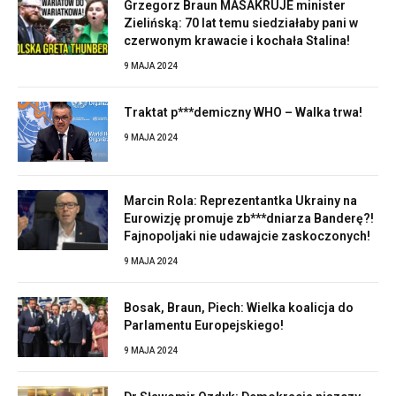
Grzegorz Braun MASAKRUJE minister
Zielińską: 70 lat temu siedziałaby pani w
czerwonym krawacie i kochała Stalina!
9 MAJA 2024
Traktat p***demiczny WHO – Walka trwa!
9 MAJA 2024
Marcin Rola: Reprezentantka Ukrainy na
Eurowizję promuje zb***dniarza Banderę?!
Fajnopoljaki nie udawajcie zaskoczonych!
9 MAJA 2024
Bosak, Braun, Piech: Wielka koalicja do
Parlamentu Europejskiego!
9 MAJA 2024