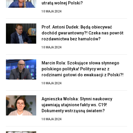
utratą wolnej Polski?
10 MAJA 2024
Prof. Antoni Dudek: Będą obiecywać
dochód gwarantowny?! Czeka nas powrót
rozdawnictwa bez hamulców?
10 MAJA 2024
Marcin Rola: Szokujące słowa słynnego
polskiego polityka! Politycy wraz z
rodzinami gotowi do ewakuacji z Polski?!
10 MAJA 2024
Agnieszka Wolska: Słynni naukowcy
ujawniają utajnione fakty ws. C19!
Dokumenty wstrząsną światem?
10 MAJA 2024