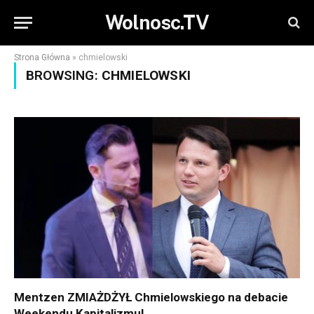
Wolnosc.TV
Strona Główna
»
chmielowski
BROWSING:
CHMIELOWSKI
Mentzen ZMIAŻDŻYŁ Chmielowskiego na debacie
Weekendu Kapitalizmu!