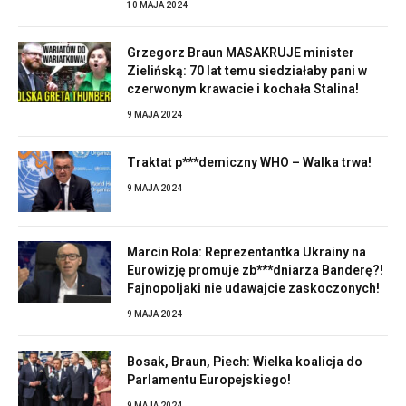
10 MAJA 2024
Grzegorz Braun MASAKRUJE minister
Zielińską: 70 lat temu siedziałaby pani w
czerwonym krawacie i kochała Stalina!
9 MAJA 2024
Traktat p***demiczny WHO – Walka trwa!
9 MAJA 2024
Marcin Rola: Reprezentantka Ukrainy na
Eurowizję promuje zb***dniarza Banderę?!
Fajnopoljaki nie udawajcie zaskoczonych!
9 MAJA 2024
Bosak, Braun, Piech: Wielka koalicja do
Parlamentu Europejskiego!
9 MAJA 2024