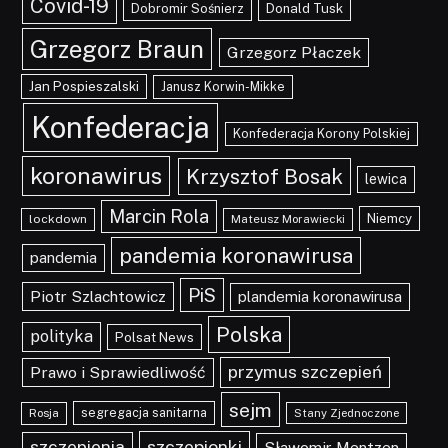
Covid-19
Dobromir Sośnierz
Donald Tusk
Grzegorz Braun
Grzegorz Płaczek
Jan Pospieszalski
Janusz Korwin-Mikke
Konfederacja
Konfederacja Korony Polskiej
koronawirus
Krzysztof Bosak
lewica
Marcin Rola
Niemcy
lockdown
Mateusz Morawiecki
pandemia koronawirusa
pandemia
PiS
Piotr Szlachtowicz
plandemia koronawirusa
Polska
polityka
Polsat News
przymus szczepień
Prawo i Sprawiedliwość
sejm
segregacja sanitarna
Rosja
Stany Zjednoczone
szczepionki
szczepienia
Sławomir Mentzen