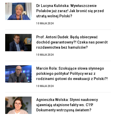
Dr Lucyna Kulińska: Wywłaszczenie
Polaków już zaraz! Jak bronić się przed
utratą wolnej Polski?
10 MAJA 2024
Prof. Antoni Dudek: Będą obiecywać
dochód gwarantowny?! Czeka nas powrót
rozdawnictwa bez hamulców?
10 MAJA 2024
Marcin Rola: Szokujące słowa słynnego
polskiego polityka! Politycy wraz z
rodzinami gotowi do ewakuacji z Polski?!
10 MAJA 2024
Agnieszka Wolska: Słynni naukowcy
ujawniają utajnione fakty ws. C19!
Dokumenty wstrząsną światem?