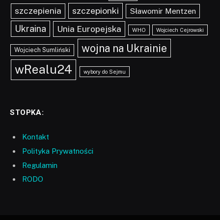
szczepionki
szczepienia
Sławomir Mentzen
Ukraina
Unia Europejska
WHO
Wojciech Cejrowski
wojna na Ukrainie
Wojciech Sumliński
wRealu24
wybory do Sejmu
STOPKA:
Kontakt
Polityka Prywatności
Regulamin
RODO