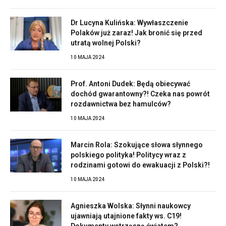
Dr Lucyna Kulińska: Wywłaszczenie
Polaków już zaraz! Jak bronić się przed
utratą wolnej Polski?
10 MAJA 2024
Prof. Antoni Dudek: Będą obiecywać
dochód gwarantowny?! Czeka nas powrót
rozdawnictwa bez hamulców?
10 MAJA 2024
Marcin Rola: Szokujące słowa słynnego
polskiego polityka! Politycy wraz z
rodzinami gotowi do ewakuacji z Polski?!
10 MAJA 2024
Agnieszka Wolska: Słynni naukowcy
ujawniają utajnione fakty ws. C19!
Dokumenty wstrząsną światem?