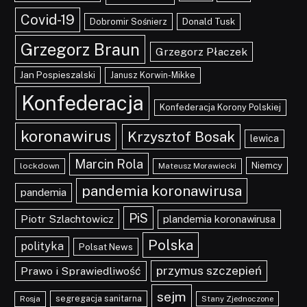
Covid-19
Dobromir Sośnierz
Donald Tusk
Grzegorz Braun
Grzegorz Płaczek
Jan Pospieszalski
Janusz Korwin-Mikke
Konfederacja
Konfederacja Korony Polskiej
koronawirus
Krzysztof Bosak
lewica
Marcin Rola
Niemcy
lockdown
Mateusz Morawiecki
pandemia koronawirusa
pandemia
PiS
Piotr Szlachtowicz
plandemia koronawirusa
Polska
polityka
Polsat News
przymus szczepień
Prawo i Sprawiedliwość
sejm
segregacja sanitarna
Rosja
Stany Zjednoczone