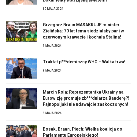
10 MAJA 2024
Grzegorz Braun MASAKRUJE minister
Zielińską: 70 lat temu siedziałaby pani w
czerwonym krawacie i kochała Stalina!
9 MAJA 2024
Traktat p***demiczny WHO – Walka trwa!
9 MAJA 2024
Marcin Rola: Reprezentantka Ukrainy na
Eurowizję promuje zb***dniarza Banderę?!
Fajnopoljaki nie udawajcie zaskoczonych!
9 MAJA 2024
Bosak, Braun, Piech: Wielka koalicja do
Parlamentu Europejskiego!