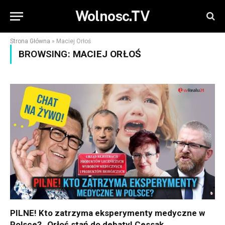
Wolnosc.TV
Strona Główna
»
Maciej Orłoś
BROWSING:
MACIEJ ORŁOŚ
PILNE! Kto zatrzyma eksperymenty medyczne w
Polsce? „Orłoś stań do debaty! Cessak,