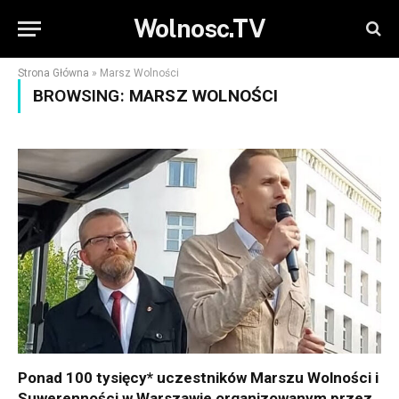
Wolnosc.TV
Strona Główna
»
Marsz Wolności
BROWSING:
MARSZ WOLNOŚCI
Ponad 100 tysięcy* uczestników Marszu Wolności i
Suwerenności w Warszawie organizowanym przez