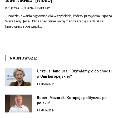
SANITARNEJ” [WIDEO]
POLITYKA
3 PAŹDZIERNIKA 2021
– Podziękowania ogromne dla wszystkich, którzy przyjechali spoza
Warszawy. Jeżeli ktoś specjalnie na tą manifestację siedział za
kierownicą i poświęcił…
NAJNOWSZE:
Urszula Handlura – Czy wiemy, o co chodzi
w Unii Europejskiej?
10 MAJA 2024
Robert Mazurek: Korupcja polityczna po
polsku!
10 MAJA 2024