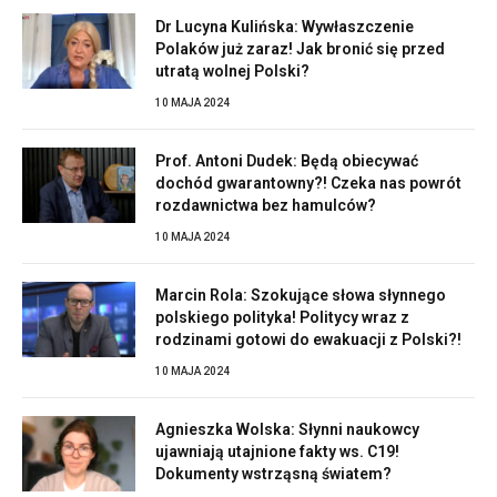
Dr Lucyna Kulińska: Wywłaszczenie
Polaków już zaraz! Jak bronić się przed
utratą wolnej Polski?
10 MAJA 2024
Prof. Antoni Dudek: Będą obiecywać
dochód gwarantowny?! Czeka nas powrót
rozdawnictwa bez hamulców?
10 MAJA 2024
Marcin Rola: Szokujące słowa słynnego
polskiego polityka! Politycy wraz z
rodzinami gotowi do ewakuacji z Polski?!
10 MAJA 2024
Agnieszka Wolska: Słynni naukowcy
ujawniają utajnione fakty ws. C19!
Dokumenty wstrząsną światem?