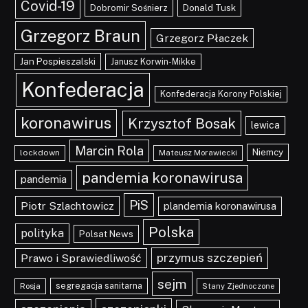
Covid-19
Dobromir Sośnierz
Donald Tusk
Grzegorz Braun
Grzegorz Płaczek
Jan Pospieszalski
Janusz Korwin-Mikke
Konfederacja
Konfederacja Korony Polskiej
koronawirus
Krzysztof Bosak
lewica
Marcin Rola
Niemcy
lockdown
Mateusz Morawiecki
pandemia koronawirusa
pandemia
PiS
Piotr Szlachtowicz
plandemia koronawirusa
Polska
polityka
Polsat News
przymus szczepień
Prawo i Sprawiedliwość
sejm
segregacja sanitarna
Rosja
Stany Zjednoczone