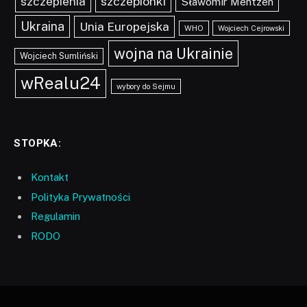
szczepionki
szczepienia
Sławomir Mentzen
Ukraina
Unia Europejska
WHO
Wojciech Cejrowski
wojna na Ukrainie
Wojciech Sumliński
wRealu24
wybory do Sejmu
STOPKA:
Kontakt
Polityka Prywatności
Regulamin
RODO