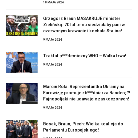
10 MAJA 2024
Grzegorz Braun MASAKRUJE minister
Zielińską: 70 lat temu siedziałaby pani w
czerwonym krawacie i kochała Stalina!
9 MAJA 2024
Traktat p***demiczny WHO – Walka trwa!
9 MAJA 2024
Marcin Rola: Reprezentantka Ukrainy na
Eurowizję promuje zb***dniarza Banderę?!
Fajnopoljaki nie udawajcie zaskoczonych!
9 MAJA 2024
Bosak, Braun, Piech: Wielka koalicja do
Parlamentu Europejskiego!