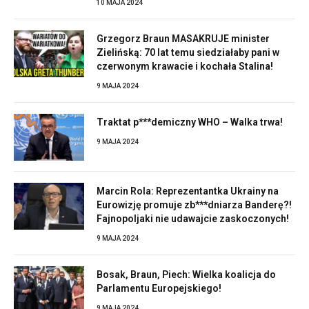
10 MAJA 2024
Grzegorz Braun MASAKRUJE minister
Zielińską: 70 lat temu siedziałaby pani w
czerwonym krawacie i kochała Stalina!
9 MAJA 2024
Traktat p***demiczny WHO – Walka trwa!
9 MAJA 2024
Marcin Rola: Reprezentantka Ukrainy na
Eurowizję promuje zb***dniarza Banderę?!
Fajnopoljaki nie udawajcie zaskoczonych!
9 MAJA 2024
Bosak, Braun, Piech: Wielka koalicja do
Parlamentu Europejskiego!
9 MAJA 2024