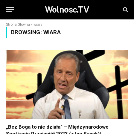
Wolnosc.TV
Strona Główna
»
wiara
BROWSING:
WIARA
„Bez Boga to nie działa“ – Międzynarodowe
Spotkanie Przyjaciół 2023 (z Ivo Sasek)!