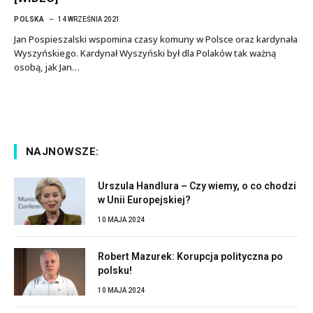
POLSKA
14 WRZEŚNIA 2021
Jan Pospieszalski wspomina czasy komuny w Polsce oraz kardynała
Wyszyńskiego. Kardynał Wyszyński był dla Polaków tak ważną
osobą, jak Jan…
NAJNOWSZE:
Urszula Handlura – Czy wiemy, o co chodzi
w Unii Europejskiej?
10 MAJA 2024
Robert Mazurek: Korupcja polityczna po
polsku!
10 MAJA 2024