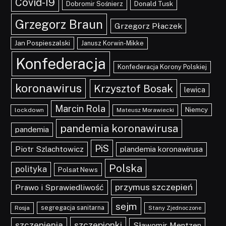
Covid-19
Dobromir Sośnierz
Donald Tusk
Grzegorz Braun
Grzegorz Płaczek
Jan Pospieszalski
Janusz Korwin-Mikke
Konfederacja
Konfederacja Korony Polskiej
koronawirus
Krzysztof Bosak
lewica
Marcin Rola
Niemcy
lockdown
Mateusz Morawiecki
pandemia koronawirusa
pandemia
PiS
Piotr Szlachtowicz
plandemia koronawirusa
Polska
polityka
Polsat News
przymus szczepień
Prawo i Sprawiedliwość
sejm
segregacja sanitarna
Rosja
Stany Zjednoczone
szczepionki
szczepienia
Sławomir Mentzen