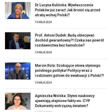
Dr Lucyna Kulińska: Wywłaszczenie
Polaków już zaraz! Jak bronić się przed
utratą wolnej Polski?
10 MAJA 2024
Prof. Antoni Dudek: Będą obiecywać
dochód gwarantowny?! Czeka nas powrót
rozdawnictwa bez hamulców?
10 MAJA 2024
Marcin Rola: Szokujące słowa słynnego
polskiego polityka! Politycy wraz z
rodzinami gotowi do ewakuacji z Polski?!
10 MAJA 2024
Agnieszka Wolska: Słynni naukowcy
ujawniają utajnione fakty ws. C19!
Dokumenty wstrząsną światem?