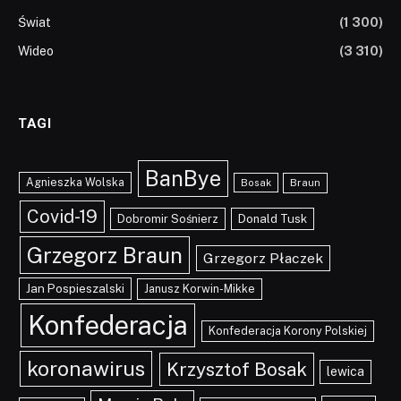
Świat
(1 300)
Wideo
(3 310)
TAGI
BanBye
Agnieszka Wolska
Braun
Bosak
Covid-19
Dobromir Sośnierz
Donald Tusk
Grzegorz Braun
Grzegorz Płaczek
Jan Pospieszalski
Janusz Korwin-Mikke
Konfederacja
Konfederacja Korony Polskiej
koronawirus
Krzysztof Bosak
lewica