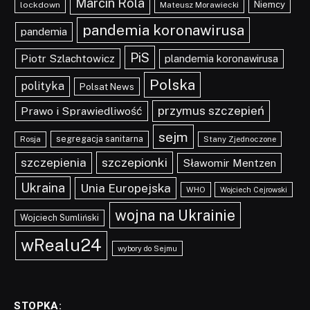
Marcin Rola
Niemcy
lockdown
Mateusz Morawiecki
pandemia koronawirusa
pandemia
PiS
Piotr Szlachtowicz
plandemia koronawirusa
Polska
polityka
Polsat News
przymus szczepień
Prawo i Sprawiedliwość
sejm
segregacja sanitarna
Rosja
Stany Zjednoczone
szczepionki
szczepienia
Sławomir Mentzen
Ukraina
Unia Europejska
WHO
Wojciech Cejrowski
wojna na Ukrainie
Wojciech Sumliński
wRealu24
wybory do Sejmu
STOPKA: