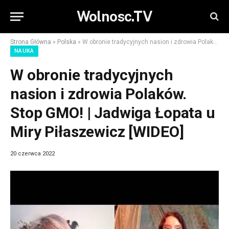
Wolnosc.TV
Strona Główna
»
Polska
»
W obronie tradycyjnych nasion i zdrowia Polaków. Stop GMO! | Jadwiga Łopata u Miry Piłaszewicz [WIDEO]
NAUKA
W obronie tradycyjnych
nasion i zdrowia Polaków.
Stop GMO! | Jadwiga Łopata u
Miry Piłaszewicz [WIDEO]
20 czerwca 2022