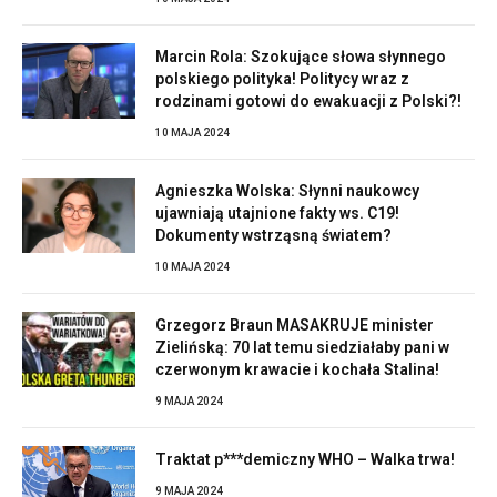
Marcin Rola: Szokujące słowa słynnego
polskiego polityka! Politycy wraz z
rodzinami gotowi do ewakuacji z Polski?!
10 MAJA 2024
Agnieszka Wolska: Słynni naukowcy
ujawniają utajnione fakty ws. C19!
Dokumenty wstrząsną światem?
10 MAJA 2024
Grzegorz Braun MASAKRUJE minister
Zielińską: 70 lat temu siedziałaby pani w
czerwonym krawacie i kochała Stalina!
9 MAJA 2024
Traktat p***demiczny WHO – Walka trwa!
9 MAJA 2024