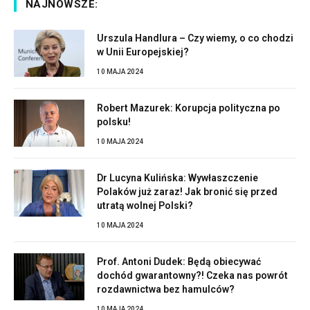
NAJNOWSZE:
Urszula Handlura – Czy wiemy, o co chodzi
w Unii Europejskiej?
10 MAJA 2024
Robert Mazurek: Korupcja polityczna po
polsku!
10 MAJA 2024
Dr Lucyna Kulińska: Wywłaszczenie
Polaków już zaraz! Jak bronić się przed
utratą wolnej Polski?
10 MAJA 2024
Prof. Antoni Dudek: Będą obiecywać
dochód gwarantowny?! Czeka nas powrót
rozdawnictwa bez hamulców?
10 MAJA 2024