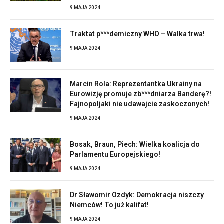
9 MAJA 2024
Traktat p***demiczny WHO – Walka trwa!
9 MAJA 2024
Marcin Rola: Reprezentantka Ukrainy na
Eurowizję promuje zb***dniarza Banderę?!
Fajnopoljaki nie udawajcie zaskoczonych!
9 MAJA 2024
Bosak, Braun, Piech: Wielka koalicja do
Parlamentu Europejskiego!
9 MAJA 2024
Dr Sławomir Ozdyk: Demokracja niszczy
Niemców! To już kalifat!
9 MAJA 2024