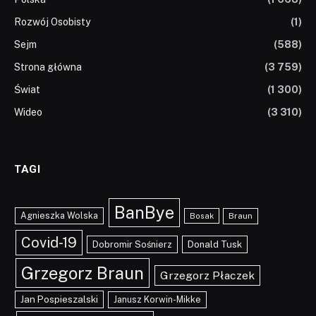
Rozwój Osobisty
(1)
Sejm
(588)
Strona główna
(3 759)
Świat
(1 300)
Wideo
(3 310)
TAGI
BanBye
Agnieszka Wolska
Braun
Bosak
Covid-19
Dobromir Sośnierz
Donald Tusk
Grzegorz Braun
Grzegorz Płaczek
Jan Pospieszalski
Janusz Korwin-Mikke