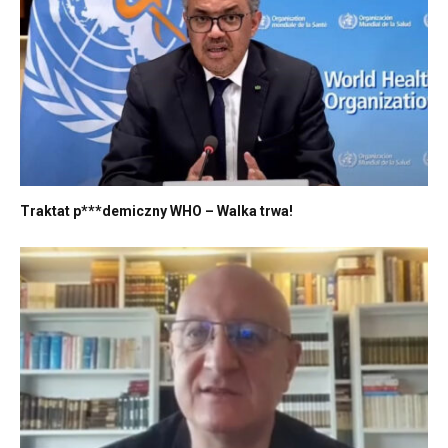
Traktat p***demiczny WHO – Walka trwa!