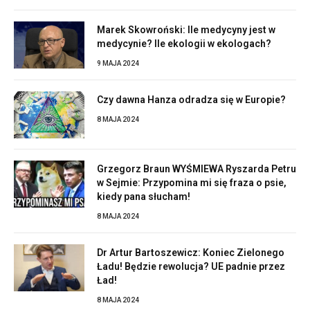
Marek Skowroński: Ile medycyny jest w
medycynie? Ile ekologii w ekologach?
9 MAJA 2024
Czy dawna Hanza odradza się w Europie?
8 MAJA 2024
Grzegorz Braun WYŚMIEWA Ryszarda Petru
w Sejmie: Przypomina mi się fraza o psie,
kiedy pana słucham!
8 MAJA 2024
Dr Artur Bartoszewicz: Koniec Zielonego
Ładu! Będzie rewolucja? UE padnie przez
Ład!
8 MAJA 2024