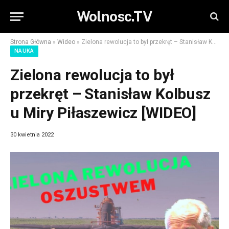
Wolnosc.TV
Strona Główna
»
Wideo
»
Zielona rewolucja to był przekręt – Stanisław Kolbusz u Miry Piłaszewicz [WIDEO]
NAUKA
Zielona rewolucja to był
przekręt – Stanisław Kolbusz
u Miry Piłaszewicz [WIDEO]
30 kwietnia 2022