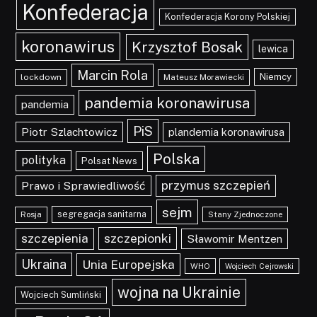
Konfederacja
Konfederacja Korony Polskiej
koronawirus
Krzysztof Bosak
lewica
Marcin Rola
Niemcy
lockdown
Mateusz Morawiecki
pandemia koronawirusa
pandemia
PiS
Piotr Szlachtowicz
plandemia koronawirusa
Polska
polityka
Polsat News
przymus szczepień
Prawo i Sprawiedliwość
sejm
segregacja sanitarna
Rosja
Stany Zjednoczone
szczepionki
szczepienia
Sławomir Mentzen
Ukraina
Unia Europejska
WHO
Wojciech Cejrowski
wojna na Ukrainie
Wojciech Sumliński