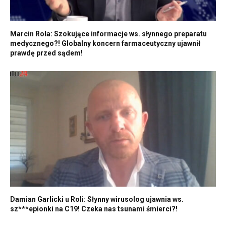
Marcin Rola: Szokujące informacje ws. słynnego preparatu
medycznego?! Globalny koncern farmaceutyczny ujawnił
prawdę przed sądem!
Damian Garlicki u Roli: Słynny wirusolog ujawnia ws.
sz***epionki na C19! Czeka nas tsunami śmierci?!