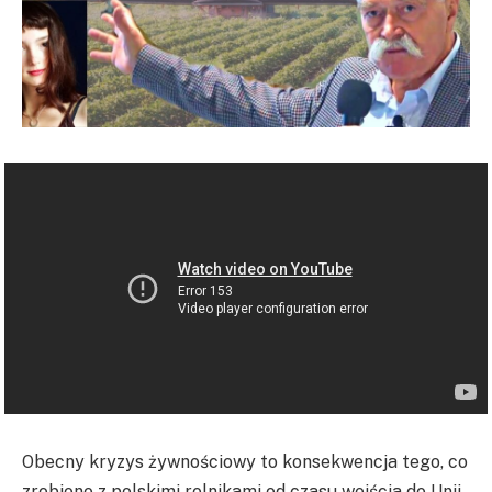
Obecny kryzys żywnościowy to konsekwencja tego, co
zrobiono z polskimi rolnikami od czasu wejścia do Unii