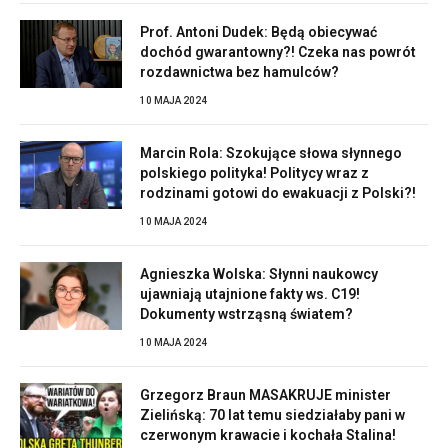
Prof. Antoni Dudek: Będą obiecywać
dochód gwarantowny?! Czeka nas powrót
rozdawnictwa bez hamulców?
10 MAJA 2024
Marcin Rola: Szokujące słowa słynnego
polskiego polityka! Politycy wraz z
rodzinami gotowi do ewakuacji z Polski?!
10 MAJA 2024
Agnieszka Wolska: Słynni naukowcy
ujawniają utajnione fakty ws. C19!
Dokumenty wstrząsną światem?
10 MAJA 2024
Grzegorz Braun MASAKRUJE minister
Zielińską: 70 lat temu siedziałaby pani w
czerwonym krawacie i kochała Stalina!