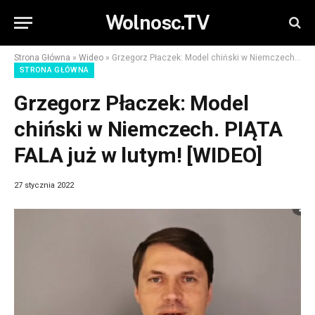
Wolnosc.TV
Strona Główna
»
Wideo
»
Grzegorz Płaczek: Model chiński w Niemczech. PIĄTA FALA już w lutym! [WIDEO]
STRONA GŁÓWNA
Grzegorz Płaczek: Model
chiński w Niemczech. PIĄTA
FALA już w lutym! [WIDEO]
27 stycznia 2022