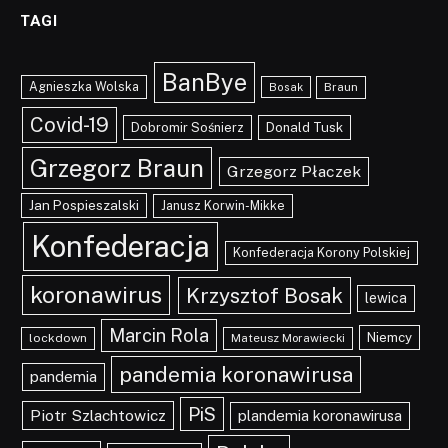
TAGI
BanBye
Agnieszka Wolska
Braun
Bosak
Covid-19
Dobromir Sośnierz
Donald Tusk
Grzegorz Braun
Grzegorz Płaczek
Jan Pospieszalski
Janusz Korwin-Mikke
Konfederacja
Konfederacja Korony Polskiej
koronawirus
Krzysztof Bosak
lewica
Marcin Rola
Niemcy
lockdown
Mateusz Morawiecki
pandemia koronawirusa
pandemia
PiS
Piotr Szlachtowicz
plandemia koronawirusa