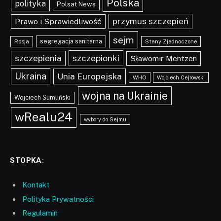
Polska
polityka
Polsat News
przymus szczepień
Prawo i Sprawiedliwość
sejm
segregacja sanitarna
Rosja
Stany Zjednoczone
szczepionki
szczepienia
Sławomir Mentzen
Ukraina
Unia Europejska
WHO
Wojciech Cejrowski
wojna na Ukrainie
Wojciech Sumliński
wRealu24
wybory do Sejmu
STOPKA:
Kontakt
Polityka Prywatności
Regulamin