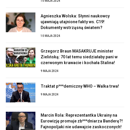
10 MAJA 2024
Agnieszka Wolska: Słynni naukowcy
ujawniają utajnione fakty ws. C19!
Dokumenty wstrząsną światem?
10 MAJA 2024
Grzegorz Braun MASAKRUJE minister
Zielińską: 70 lat temu siedziałaby pani w
czerwonym krawacie i kochała Stalina!
9 MAJA 2024
Traktat p***demiczny WHO – Walka trwa!
9 MAJA 2024
Marcin Rola: Reprezentantka Ukrainy na
Eurowizję promuje zb***dniarza Banderę?!
Fajnopoljaki nie udawajcie zaskoczonych!