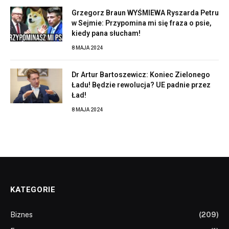
Grzegorz Braun WYŚMIEWA Ryszarda Petru
w Sejmie: Przypomina mi się fraza o psie,
kiedy pana słucham!
8 MAJA 2024
Dr Artur Bartoszewicz: Koniec Zielonego
Ładu! Będzie rewolucja? UE padnie przez
Ład!
8 MAJA 2024
KATEGORIE
Biznes
(209)