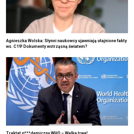
Agnieszka Wolska: Słynni naukowcy ujawniają utajnione fakty
ws. C19! Dokumenty wstrząsną światem?
Traktat p***demiczny WHO – Walka trwa!