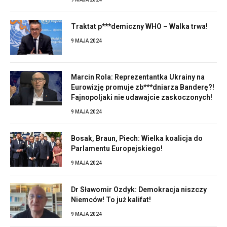
Traktat p***demiczny WHO – Walka trwa!
9 MAJA 2024
Marcin Rola: Reprezentantka Ukrainy na
Eurowizję promuje zb***dniarza Banderę?!
Fajnopoljaki nie udawajcie zaskoczonych!
9 MAJA 2024
Bosak, Braun, Piech: Wielka koalicja do
Parlamentu Europejskiego!
9 MAJA 2024
Dr Sławomir Ozdyk: Demokracja niszczy
Niemców! To już kalifat!
9 MAJA 2024