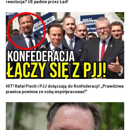
rewolucja? UE padnie przez Ład!
HIT! Rafał Piech i PJJ dołączają do Konfederacji! „Prawdziwa
prawica powinna ze sobą współpracować!”