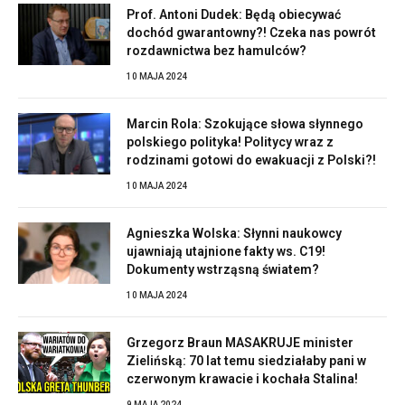
Prof. Antoni Dudek: Będą obiecywać
dochód gwarantowny?! Czeka nas powrót
rozdawnictwa bez hamulców?
10 MAJA 2024
Marcin Rola: Szokujące słowa słynnego
polskiego polityka! Politycy wraz z
rodzinami gotowi do ewakuacji z Polski?!
10 MAJA 2024
Agnieszka Wolska: Słynni naukowcy
ujawniają utajnione fakty ws. C19!
Dokumenty wstrząsną światem?
10 MAJA 2024
Grzegorz Braun MASAKRUJE minister
Zielińską: 70 lat temu siedziałaby pani w
czerwonym krawacie i kochała Stalina!
9 MAJA 2024