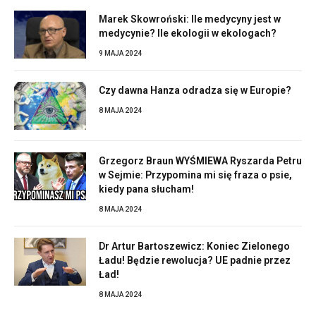
Marek Skowroński: Ile medycyny jest w
medycynie? Ile ekologii w ekologach?
9 MAJA 2024
Czy dawna Hanza odradza się w Europie?
8 MAJA 2024
Grzegorz Braun WYŚMIEWA Ryszarda Petru
w Sejmie: Przypomina mi się fraza o psie,
kiedy pana słucham!
8 MAJA 2024
Dr Artur Bartoszewicz: Koniec Zielonego
Ładu! Będzie rewolucja? UE padnie przez
Ład!
8 MAJA 2024