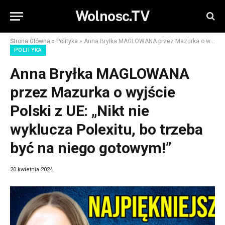
Wolnosc.TV
Strona Główna
»
Polityka
»
Anna Bryłka MAGLOWANA przez Mazurka o wyjście Polski z UE: „Nikt nie wyklucza Polexitu, bo trzeba być na niego gotowym!”
POLITYKA
Anna Bryłka MAGLOWANA
przez Mazurka o wyjście
Polski z UE: „Nikt nie
wyklucza Polexitu, bo trzeba
być na niego gotowym!”
20 kwietnia 2024