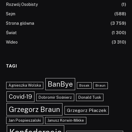
Rozwój Osobisty
(1)
Sejm
(588)
Strona główna
(3 759)
Świat
(1 300)
Wideo
(3 310)
TAGI
BanBye
Agnieszka Wolska
Braun
Bosak
Covid-19
Dobromir Sośnierz
Donald Tusk
Grzegorz Braun
Grzegorz Płaczek
Jan Pospieszalski
Janusz Korwin-Mikke