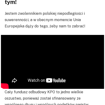
tym!
Jestem zwolennikiem polskiej niepodległości i
suwerenności, a w obecnym momencie Unia
Europejska dąży do tego, żeby nam to zabrać!
Cały fundusz odbudowy KPO to jedno wielkie
oszustwo, ponieważ został sfinansowany ze
wspólnego długu i wspólnych podatków państw