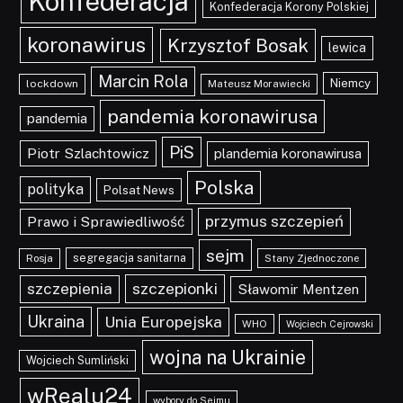
Konfederacja
Konfederacja Korony Polskiej
koronawirus
Krzysztof Bosak
lewica
Marcin Rola
Niemcy
lockdown
Mateusz Morawiecki
pandemia koronawirusa
pandemia
PiS
Piotr Szlachtowicz
plandemia koronawirusa
Polska
polityka
Polsat News
przymus szczepień
Prawo i Sprawiedliwość
sejm
segregacja sanitarna
Rosja
Stany Zjednoczone
szczepionki
szczepienia
Sławomir Mentzen
Ukraina
Unia Europejska
WHO
Wojciech Cejrowski
wojna na Ukrainie
Wojciech Sumliński
wRealu24
wybory do Sejmu