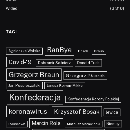
Wideo
(3 310)
TAGI
BanBye
Agnieszka Wolska
Braun
Bosak
Covid-19
Dobromir Sośnierz
Donald Tusk
Grzegorz Braun
Grzegorz Płaczek
Jan Pospieszalski
Janusz Korwin-Mikke
Konfederacja
Konfederacja Korony Polskiej
koronawirus
Krzysztof Bosak
lewica
Marcin Rola
Niemcy
lockdown
Mateusz Morawiecki