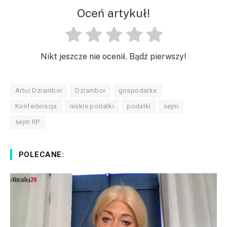
Oceń artykuł!
Nikt jeszcze nie ocenił. Bądź pierwszy!
Artur Dziambor
Dziambor
gospodarka
Konfederacja
niskie podatki
podatki
sejm
sejm RP
POLECANE: