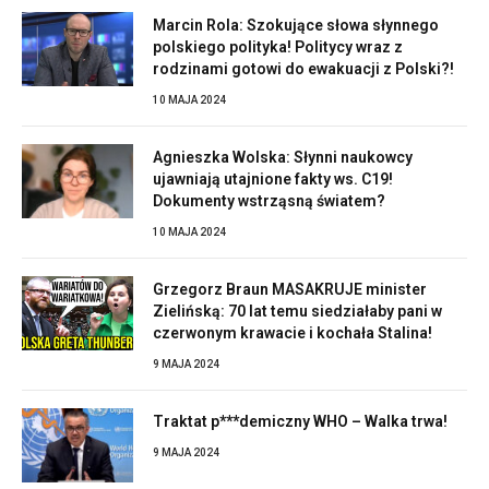
Marcin Rola: Szokujące słowa słynnego
polskiego polityka! Politycy wraz z
rodzinami gotowi do ewakuacji z Polski?!
10 MAJA 2024
Agnieszka Wolska: Słynni naukowcy
ujawniają utajnione fakty ws. C19!
Dokumenty wstrząsną światem?
10 MAJA 2024
Grzegorz Braun MASAKRUJE minister
Zielińską: 70 lat temu siedziałaby pani w
czerwonym krawacie i kochała Stalina!
9 MAJA 2024
Traktat p***demiczny WHO – Walka trwa!
9 MAJA 2024