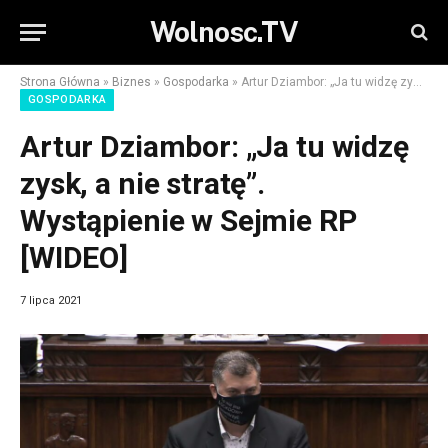
Wolnosc.TV
Strona Główna
»
Biznes
»
Gospodarka
»
Artur Dziambor: „Ja tu widzę zysk, a nie stratę”. Wystąpienie w Sejmie RP [WIDEO]
GOSPODARKA
Artur Dziambor: „Ja tu widzę
zysk, a nie stratę”.
Wystąpienie w Sejmie RP
[WIDEO]
7 lipca 2021