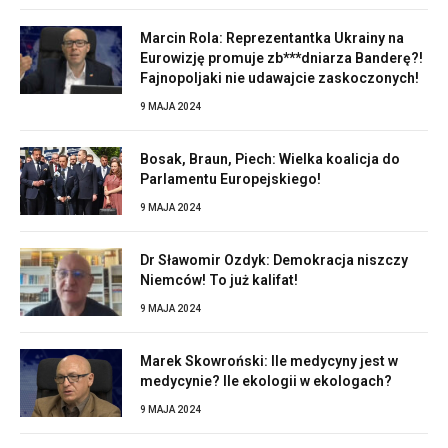
Marcin Rola: Reprezentantka Ukrainy na
Eurowizję promuje zb***dniarza Banderę?!
Fajnopoljaki nie udawajcie zaskoczonych!
9 MAJA 2024
Bosak, Braun, Piech: Wielka koalicja do
Parlamentu Europejskiego!
9 MAJA 2024
Dr Sławomir Ozdyk: Demokracja niszczy
Niemców! To już kalifat!
9 MAJA 2024
Marek Skowroński: Ile medycyny jest w
medycynie? Ile ekologii w ekologach?
9 MAJA 2024