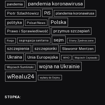
pandemia koronawirusa
pandemia
PiS
Piotr Szlachtowicz
plandemia koronawirusa
Polska
polityka
Polsat News
przymus szczepień
Prawo i Sprawiedliwość
sejm
segregacja sanitarna
Rosja
Stany Zjednoczone
szczepionki
szczepienia
Sławomir Mentzen
Ukraina
Unia Europejska
WHO
Wojciech Cejrowski
wojna na Ukrainie
Wojciech Sumliński
wRealu24
wybory do Sejmu
STOPKA: