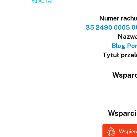
na ACTA!
Numer rach
35 2490 0005 0
Nazwa
Blog Port
Tytuł prze
Wsparc
Wsparci