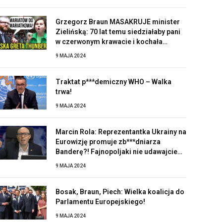
Grzegorz Braun MASAKRUJE minister
Zielińską: 70 lat temu siedziałaby pani
w czerwonym krawacie i kochała
Stalina!
9 MAJA 2024
Traktat p***demiczny WHO – Walka
trwa!
9 MAJA 2024
Marcin Rola: Reprezentantka Ukrainy na
Eurowizję promuje zb***dniarza
Banderę?! Fajnopoljaki nie udawajcie
zaskoczonych!
9 MAJA 2024
Bosak, Braun, Piech: Wielka koalicja do
Parlamentu Europejskiego!
9 MAJA 2024