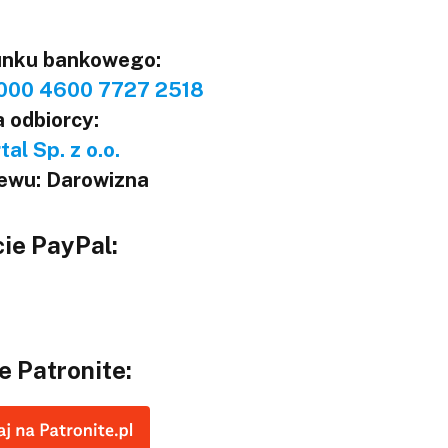
unku bankowego:
000 4600 7727 2518
 odbiorcy:
al Sp. z o.o.
lewu: Darowizna
ie PayPal:
e Patronite: