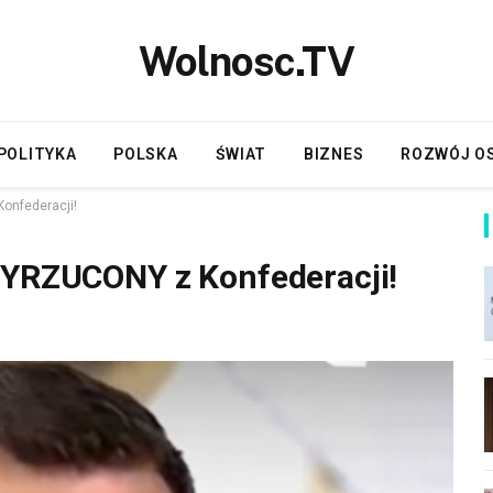
Wolnosc.TV
POLITYKA
POLSKA
ŚWIAT
BIZNES
ROZWÓJ O
onfederacji!
WYRZUCONY z Konfederacji!