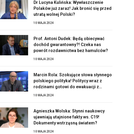
Dr Lucyna Kulińska: Wywłaszczenie
Polaków już zaraz! Jak bronić się przed
utratą wolnej Polski?
10 MAJA 2024
Prof. Antoni Dudek: Będą obiecywać
dochód gwarantowny?! Czeka nas
powrót rozdawnictwa bez hamulców?
10 MAJA 2024
Marcin Rola: Szokujące słowa słynnego
polskiego polityka! Politycy wraz z
rodzinami gotowi do ewakuacji z
Polski?!
10 MAJA 2024
Agnieszka Wolska: Słynni naukowcy
ujawniają utajnione fakty ws. C19!
Dokumenty wstrząsną światem?
10 MAJA 2024