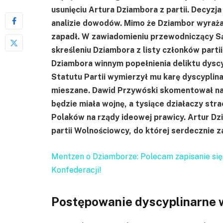
usunięciu Artura Dziambora z partii. Decyzj
analizie dowodów. Mimo że Dziambor wyrażał
zapadł. W zawiadomieniu przewodniczący S
skreśleniu Dziambora z listy członków partii
Dziambora winnym popełnienia deliktu dyscy
Statutu Partii wymierzył mu karę dyscyplina
mieszane. Dawid Przywóski skomentował na 
będzie miała wojnę, a tysiące działaczy stra
Polaków na rządy ideowej prawicy. Artur D
partii Wolnościowcy, do której serdecznie z
Mentzen o Dziamborze: Polecam zapisanie się 
Konfederacji!
Postępowanie dyscyplinarne 