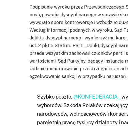
Podpisanie wyroku przez Przewodniczącego S
postępowania dyscyplinarnego w sprawie skreś
wywołało spore kontrowersje i wzbudziło duże
Według informacji podanych w wyroku, Sąd Pa
deliktu dyscyplinarnego i wymierzył mu karę sk
ust. 2 pkt 5 Statutu Partii. Delikt dyscyplina
przede wszystkim zachowań członków partii s
wartościami. Sąd Partyjny, będący instancją 
zadanie monitorowanie przestrzegania zasad 
egzekwowanie sankcji w przypadku naruszeń.
Szybko poszło.
@KONFEDERACJA_
wyb
wyborców. Szkoda Polaków czekającyc
narodowców, wolnościowców i konserw
paroletnią pracę tysięcy działaczy i n