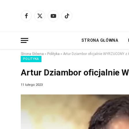
Facebook
X
YouTube
TikTok
(Twitter)
STRONA GŁÓWNA
Strona Główna
»
Polityka
»
Artur Dziambor oficjalnie WYRZUCONY z K
POLITYKA
Artur Dziambor oficjalnie 
11 lutego 2023