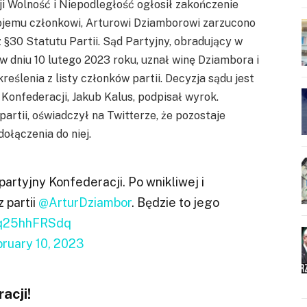
 Wolność i Niepodległość ogłosił zakończenie
jemu członkowi, Arturowi Dziamborowi zarzucono
 §30 Statutu Partii. Sąd Partyjny, obradujący w
w dniu 10 lutego 2023 roku, uznał winę Dziambora i
eślenia z listy członków partii. Decyzja sądu jest
onfederacji, Jakub Kalus, podpisał wyrok.
partii, oświadczył na Twitterze, że pozostaje
ołączenia do niej.
 partyjny Konfederacji. Po wnikliwej i
 partii
@ArturDziambor
. Będzie to jego
m/q25hhFRSdq
ruary 10, 2023
acji!