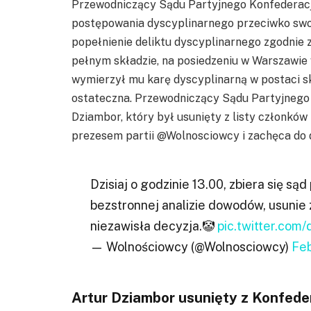
Przewodniczący Sądu Partyjnego Konfederacji
postępowania dyscyplinarnego przeciwko swo
popełnienie deliktu dyscyplinarnego zgodnie z
pełnym składzie, na posiedzeniu w Warszawie 
wymierzył mu karę dyscyplinarną w postaci skr
ostateczna. Przewodniczący Sądu Partyjnego K
Dziambor, który był usunięty z listy członków 
prezesem partii @Wolnosciowcy i zachęca do d
Dzisiaj o godzinie 13.00, zbiera się sąd
bezstronnej analizie dowodów, usunie z
niezawisła decyzja.🤡
pic.twitter.co
— Wolnościowcy (@Wolnosciowcy)
Feb
Artur Dziambor usunięty z Konfeder