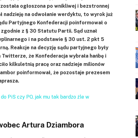
a została ogłoszona po wnikliwej i bezstronnej
 nadzieję na odwołanie werdyktu, to wyrok już
ądu Partyjnego Konfederacji poinformował o
 zgodnie z § 30 Statutu Partii. Sąd uznał
plinarnego i na podstawie § 30 ust. 2 pkt 5
rną. Reakcje na decyzję sądu partyjnego były
Twitterze, że Konfederacja wybrała hańbę i
ciło kilkuletnią pracę oraz nadzieje milionów
ziambor poinformował, że pozostaje prezesem
aprasza.
do PiS czy PO, jak mu tak bardzo źle w
wobec Artura Dziambora