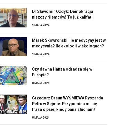
Dr Sławomir Ozdyk: Demokracja
niszczy Niemców! To już kalifat!
9 MAJA 2024
Marek Skowroński: Ile medycyny jest w
medycynie? Ile ekologii w ekologach?
9 MAJA 2024
Czy dawna Hanza odradza się w
Europie?
8 MAJA 2024
Grzegorz Braun WYŚMIEWA Ryszarda
Petru w Sejmie: Przypomina mi się
fraza o psie, kiedy pana słucham!
8 MAJA 2024