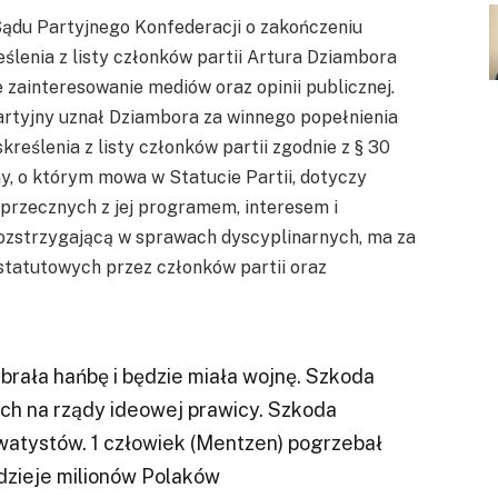
ądu Partyjnego Konfederacji o zakończeniu
lenia z listy członków partii Artura Dziambora
 zainteresowanie mediów oraz opinii publicznej.
rtyjny uznał Dziambora za winnego popełnienia
reślenia z listy członków partii zgodnie z § 30
rny, o którym mowa w Statucie Partii, dotyczy
przecznych z jej programem, interesem i
rozstrzygającą w sprawach dyscyplinarnych, ma za
statutowych przez członków partii oraz
rała hańbę i będzie miała wojnę. Szkoda
h na rządy ideowej prawicy. Szkoda
atystów. 1 człowiek (Mentzen) pogrzebał
adzieje milionów Polaków