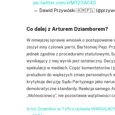
pic.twitter.com/xtMT23AC4D
— Dawid Przywóski 🇦🇲🇵🇱 (@przyw
Co dalej z Arturem Dziamborem?
W niniejszej sprawie wniosek o postępowanie
złożył inny członek partii, Bartłomiej Pejo. P
jednak zgodnie z procedurami statutowymi, Są
wynikający z niej wyrok jest ostateczny. Decy
spekulacji w mediach. Część komentatorów i 
preludium do większych zmian personalnych w pa
krytykuje decyzję Sądu Partyjnego jako narus
demokratyczne standardy. Reakcja samego Art
„Wolnościowcy”, nie pozostawia wątpliwości c
Artur Dziambor w TVN o ustawie INWIGILACYJN