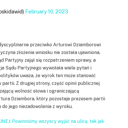
oskidawid)
February 10, 2023
 dyscyplinarne przeciwko Arturowi Dziamborowi
rzyczyna złożenia wniosku nie została ujawniona,
d Partyjny zajął się rozpatrzeniem sprawy, a
zja Sądu Partyjnego wywołała wiele pytań i
polityków uważa, że wyrok ten może stanowić
rtii. Z drugiej strony, część opinii publicznej
zającą wolność słowa i ograniczającą
ura Dziambora, który pozostaje prezesem partii
o do jego niezadowolenia z wyroku.
EJ: Powinniśmy wszyscy wyjść na ulicę, tak jak