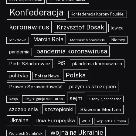
Konfederacja
Konfederacja Korony Polskiej
koronawirus
Krzysztof Bosak
lewica
Marcin Rola
Niemcy
lockdown
Mateusz Morawiecki
pandemia koronawirusa
pandemia
PiS
Piotr Szlachtowicz
plandemia koronawirusa
Polska
polityka
Polsat News
przymus szczepień
Prawo i Sprawiedliwość
sejm
segregacja sanitarna
Rosja
Stany Zjednoczone
szczepionki
szczepienia
Sławomir Mentzen
Ukraina
Unia Europejska
WHO
Wojciech Cejrowski
wojna na Ukrainie
Wojciech Sumliński