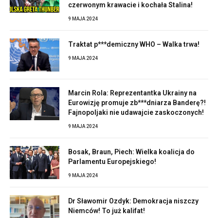
czerwonym krawacie i kochała Stalina!
9 MAJA 2024
Traktat p***demiczny WHO – Walka trwa!
9 MAJA 2024
Marcin Rola: Reprezentantka Ukrainy na
Eurowizję promuje zb***dniarza Banderę?!
Fajnopoljaki nie udawajcie zaskoczonych!
9 MAJA 2024
Bosak, Braun, Piech: Wielka koalicja do
Parlamentu Europejskiego!
9 MAJA 2024
Dr Sławomir Ozdyk: Demokracja niszczy
Niemców! To już kalifat!