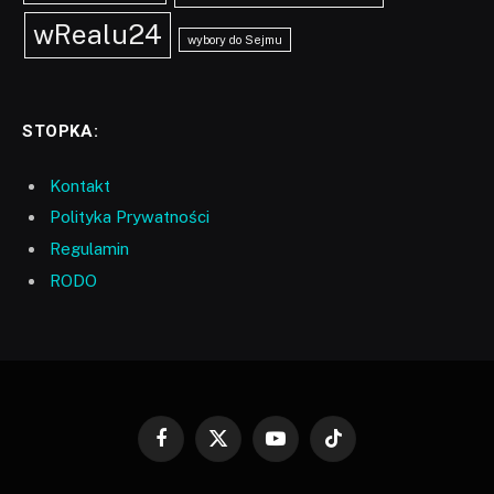
wRealu24
wybory do Sejmu
STOPKA:
Kontakt
Polityka Prywatności
Regulamin
RODO
Facebook
X
YouTube
TikTok
(Twitter)