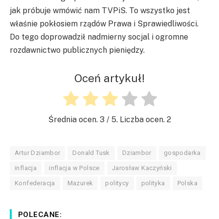
jak próbuje wmówić nam TVPiS. To wszystko jest
właśnie pokłosiem rządów Prawa i Sprawiedliwości.
Do tego doprowadził nadmierny socjal i ogromne
rozdawnictwo publicznych pieniędzy.
Oceń artykuł!
Średnia ocen.
3
/ 5. Liczba ocen.
2
Artur Dziambor
Donald Tusk
Dziambor
gospodarka
inflacja
inflacja w Polsce
Jarosław Kaczyński
Konfederacja
Mazurek
politycy
polityka
Polska
POLECANE: