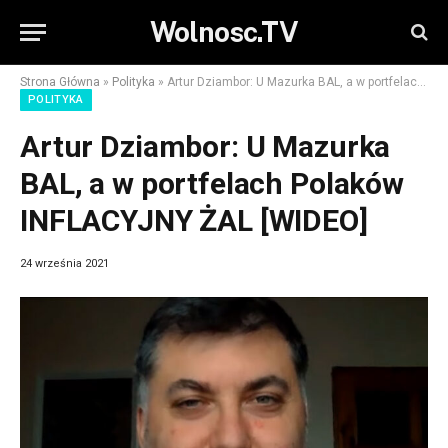
Wolnosc.TV
Strona Główna
»
Polityka
»
Artur Dziambor: U Mazurka BAL, a w portfelach Polaków INFLACYJNY ŻAL [WIDEO]
POLITYKA
Artur Dziambor: U Mazurka
BAL, a w portfelach Polaków
INFLACYJNY ŻAL [WIDEO]
24 września 2021