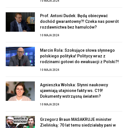
10 MAJA 2024
Prof. Antoni Dudek: Będą obiecywać
dochód gwarantowny?! Czeka nas powrót
rozdawnictwa bez hamulców?
10 MAJA 2024
Marcin Rola: Szokujące słowa słynnego
polskiego polityka! Politycy wraz z
rodzinami gotowi do ewakuacji z Polski?!
10 MAJA 2024
Agnieszka Wolska: Słynni naukowcy
ujawniają utajnione fakty ws. C19!
Dokumenty wstrząsną światem?
10 MAJA 2024
Grzegorz Braun MASAKRUJE minister
Zielińską: 70 lat temu siedziałaby pani w