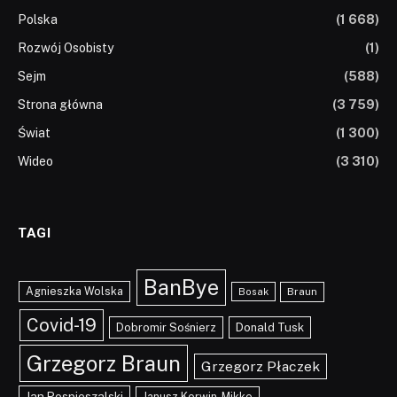
Polska
(1 668)
Rozwój Osobisty
(1)
Sejm
(588)
Strona główna
(3 759)
Świat
(1 300)
Wideo
(3 310)
TAGI
BanBye
Agnieszka Wolska
Braun
Bosak
Covid-19
Dobromir Sośnierz
Donald Tusk
Grzegorz Braun
Grzegorz Płaczek
Jan Pospieszalski
Janusz Korwin-Mikke