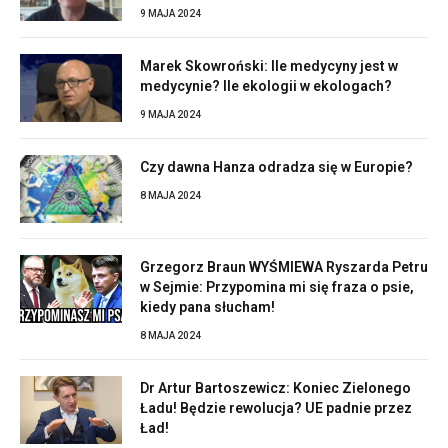
9 MAJA 2024
Marek Skowroński: Ile medycyny jest w
medycynie? Ile ekologii w ekologach?
9 MAJA 2024
Czy dawna Hanza odradza się w Europie?
8 MAJA 2024
Grzegorz Braun WYŚMIEWA Ryszarda Petru
w Sejmie: Przypomina mi się fraza o psie,
kiedy pana słucham!
8 MAJA 2024
Dr Artur Bartoszewicz: Koniec Zielonego
Ładu! Będzie rewolucja? UE padnie przez
Ład!